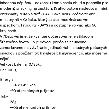
lahodnou náplňou - dokonalú kombináciu chuti a pohodlia pre
moderný snacking na cestách. Krátko potom nasledovali mini
croissanty 7DAYS a tiež 7DAYS Bake Rolls. Začalo to ako
miestny hit v Grécku, ktorý sa stal medzinárodným
úspechom. Produkty 7DAYS sú dostupné vo viac ako 50
krajinách.
V 7Days veríme, že kvalitné občerstvenie je základom
šťastného života. To je dôvod, prečo sa neúnavne
zameriavame na vytváranie jedinečných, lahodných pečených
snackov s použitím tých najlepších ingrediencií, aké môžeme
nájsť.
Veľkosť balenia: 0.185kg
Per 100 g
Energia
1897kJ
455kcal
-%
referenčných príjmov
Tuky
28g
-
-%
referenčných príjmov