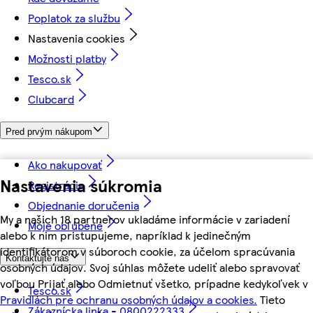
Poplatok za službu
Nastavenia cookies
Možnosti platby
Tesco.sk
Clubcard
Pred prvým nákupom
Ako nakupovať
Nastavenia súkromia
Registrácia
Objednanie doručenia
My a našich 18 partnerov ukladáme informácie v zariadení
Moje obľúbené
alebo k nim pristupujeme, napríklad k jedinečným
identifikátorom v súboroch cookie, za účelom spracúvania
Kontaktujte nás
osobných údajov. Svoj súhlas môžete udeliť alebo spravovať
voľbou Prijať alebo Odmietnuť všetko, prípadne kedykoľvek v
Tesco.sk
Pravidlách pre ochranu osobných údajov a cookies.
Tieto
Zákaznícka linka - 0800222333