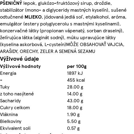
PŠENIČNÝ
lepok, glukózo-fruktózový sirup, droždie,
stabilizátor (mono- a diglyceridy mastných kyselín), sušené
odtučnené
MLIEKO
, jódovaná jedlá soľ, etylalkohol, aróma,
emulgátor (estery polyglycerolu s mastnými kyselinami),
konzervačné látky (propionan vápenatý, sorban draselný),
želírujúca látka (alginát sodný), múku upravujúce látky
(kyselina askorbová, L-cysteín)MÔŽE OBSAHOVAŤ VAJCIA,
ARAŠIDY, ORECHY, ZELER A SEMENÁ SEZAMU
Výživové údaje
Výživové hodnoty
per 100g
Energia
1897 kJ
-
455 kcal
Tuky
28.00 g
z toho nasýtené
14.00 g
Sacharidy
43.00 g
Cukry celkom
18.00 g
Vláknina
1.90 g
Bielkoviny
5.50 g
Ekvivalent soli
0.57 g