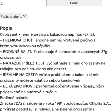
Pridať
Popis produktu
Popis
Croissant - jemné pečivo s kakaovou náplňou (27 %).
- PRÉMIOVÁ CHUŤ: lahodne jemné, vrstvené pečivo s
krémovou kakaovou náplňou
- RODINNÉ BALENIE: obsahuje 5 samostatne zabalených 37g
croissantov
- NA KAŽDÚ PRÍLEŽITOSŤ: vychutnajte si mini croissanty na
raňajky, ako desiatu alebo ako dezert
- IDEÁLNE NA CESTY: vďaka praktickému baleniu si mini
croissanty môžete vziať so sebou kamkoľvek
- DLHÁ ŽIVOTNOSŤ: perfektné občerstvenie v špajzy, vždy
pripravené na núdzové situácie
Rodinné balenie
Značka 7DAYS, založená v roku 1991 spoločnosťou Chipita S.A.,
prvýkrát predstavila individuálne balené croissanty s