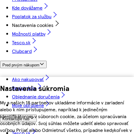
Kde dovážame
Poplatok za službu
Nastavenia cookies
Možnosti platby
Tesco.sk
Clubcard
Pred prvým nákupom
Ako nakupovať
Nastavenia súkromia
Registrácia
Objednanie doručenia
My a našich 18 partnerov ukladáme informácie v zariadení
Moje obľúbené
alebo k nim pristupujeme, napríklad k jedinečným
identifikátorom v súboroch cookie, za účelom spracúvania
Kontaktujte nás
osobných údajov. Svoj súhlas môžete udeliť alebo spravovať
voľbou Prijať alebo Odmietnuť všetko, prípadne kedykoľvek v
Tesco.sk