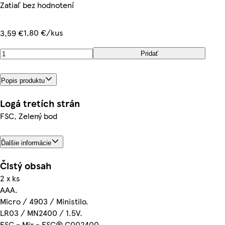
Zatiaľ bez hodnotení
1,80 €/kus
3,59 €
Pridať
Popis produktu
Logá tretích strán
FSC, Zelený bod
Ďalšie informácie
Čistý obsah
2 x ks
AAA.
Micro / 4903 / Ministilo.
LR03 / MN2400 / 1.5V.
FSC - Mix - FSC® C002400.