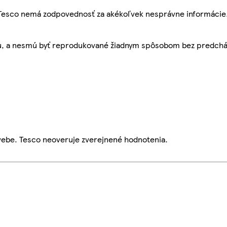
, Tesco nemá zodpovednosť za akékoľvek nesprávne informácie
bu, a nesmú byť reprodukované žiadnym spôsobom bez predch
webe. Tesco neoveruje zverejnené hodnotenia.