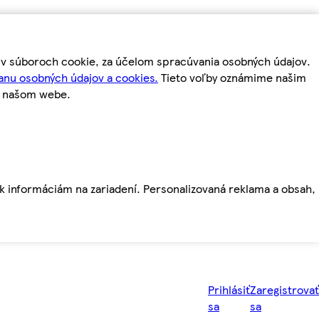
m v súboroch cookie, za účelom spracúvania osobných údajov.
anu osobných údajov a cookies.
Tieto voľby oznámime našim
a našom webe.
ť k informáciám na zariadení. Personalizovaná reklama a obsah,
Prihlásiť
Zaregistrovať
sa
sa