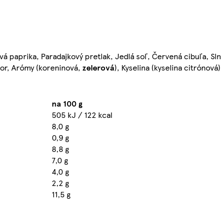
á paprika, Paradajkový pretlak, Jedlá soľ, Červená cibuľa, Sln
kor, Arómy (koreninová,
zelerová
), Kyselina (kyselina citrónová
na 100 g
505 kJ / 122 kcal
8,0 g
0,9 g
8,8 g
7,0 g
4,0 g
2,2 g
11,5 g