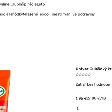
nline Club
Inšpirácie
Leto
so a lahôdky
Mrazené
Tesco Finest
Trvanlivé potraviny
Univer Gulášový kr
Zatiaľ bez hodnoten
27,86 €/kg
1,95 €