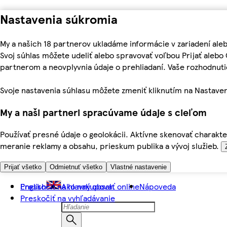
Nastavenia súkromia
My a našich 18 partnerov ukladáme informácie v zariadení ale
Svoj súhlas môžete udeliť alebo spravovať voľbou Prijať aleb
partnerom a neovplyvnia údaje o prehliadaní. Vaše rozhodnu
Svoje nastavenia súhlasu môžete zmeniť kliknutím na Nastaven
My a naši partneri spracúvame údaje s cieľom
Používať presné údaje o geolokácii. Aktívne skenovať charakter
meranie reklamy a obsahu, prieskum publika a vývoj služieb.
Prijať všetko
Odmietnuť všetko
Vlastné nastavenie
Preskočiť na hlavný obsah
English
Ako nakupovať online
Nápoveda
Preskočiť na vyhľadávanie