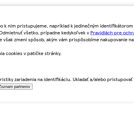
bo k nim pristupujeme, napríklad k jedinečným identifikátoro
o Odmietnuť všetko, prípadne kedykoľvek v
Pravidlách pre ochr
tie však zmení spôsob, akým vám prispôsobíme nakupovanie n
ia cookies v pätičke stránky.
istiky zariadenia na identifikáciu. Ukladať a/alebo pristupova
Zoznam partnerov