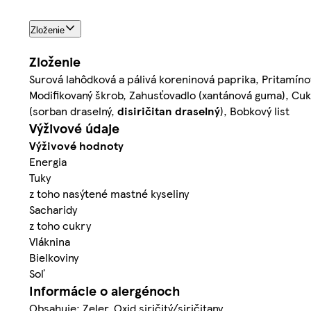
Zloženie
Zloženie
Surová lahôdková a pálivá koreninová paprika, Pritamínov
Modifikovaný škrob, Zahusťovadlo (xantánová guma), Cu
(sorban draselný,
disiričitan draselný
), Bobkový list
Výživové údaje
Výživové hodnoty
Energia
Tuky
z toho nasýtené mastné kyseliny
Sacharidy
z toho cukry
Vláknina
Bielkoviny
Soľ
Informácie o alergénoch
Obsahuje: Zeler, Oxid siričitý/siričitany