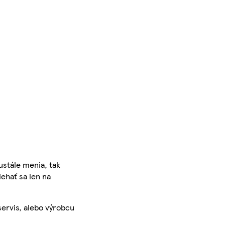
ustále menia, tak
iehať sa len na
servis, alebo výrobcu