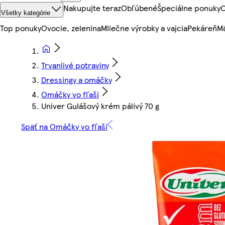
Nakupujte teraz
Obľúbené
Špeciálne ponuky
O
Všetky kategórie
Top ponuky
Ovocie, zelenina
Mliečne výrobky a vajcia
Pekáreň
Mä
Trvanlivé potraviny
Dressingy a omáčky
Omáčky vo fľaši
Univer Gulášový krém pálivý 70 g
Späť na Omáčky vo fľaši