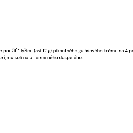
oužiť 1 lyžicu (asi 12 g) pikantného gulášového krému na 4 po
 príjmu soli na priemerného dospelého.