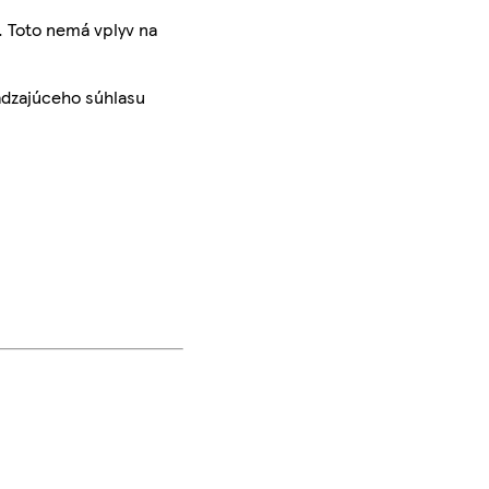
. Toto nemá vplyv na
ádzajúceho súhlasu