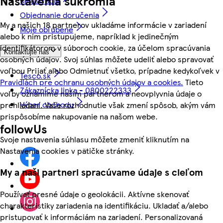
Nastavenia súkromia
Registrácia
Objednanie doručenia
My a našich 18 partnerov ukladáme informácie v zariadení
Moje obľúbené
alebo k nim pristupujeme, napríklad k jedinečným
identifikátorom v súboroch cookie, za účelom spracúvania
Kontaktujte nás
osobných údajov. Svoj súhlas môžete udeliť alebo spravovať
voľbou Prijať alebo Odmietnuť všetko, prípadne kedykoľvek v
Tesco.sk
Pravidlách pre ochranu osobných údajov a cookies.
Tieto
Zákaznícka linka - 0800222333
voľby oznámime našim partnerom a neovplyvnia údaje o
Výber obchodu
prehliadaní. Vaše rozhodnutie však zmení spôsob, akým vám
prispôsobíme nakupovanie na našom webe.
followUs
Svoje nastavenia súhlasu môžete zmeniť kliknutím na
Nastavenia cookies v pätičke stránky.
My a naši partneri spracúvame údaje s cieľom
Používať presné údaje o geolokácii. Aktívne skenovať
charakteristiky zariadenia na identifikáciu. Ukladať a/alebo
pristupovať k informáciám na zariadení. Personalizovaná