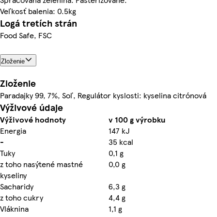
Veľkosť balenia: 0.5kg
Logá tretích strán
Food Safe, FSC
Zloženie
Zloženie
Paradajky 99, 7%, Soľ, Regulátor kyslosti: kyselina citrónová
Výživové údaje
Výživové hodnoty
v 100 g výrobku
Energia
147 kJ
-
35 kcal
Tuky
0,1 g
z toho nasýtené mastné
0,0 g
kyseliny
Sacharidy
6,3 g
z toho cukry
4,4 g
Vláknina
1,1 g