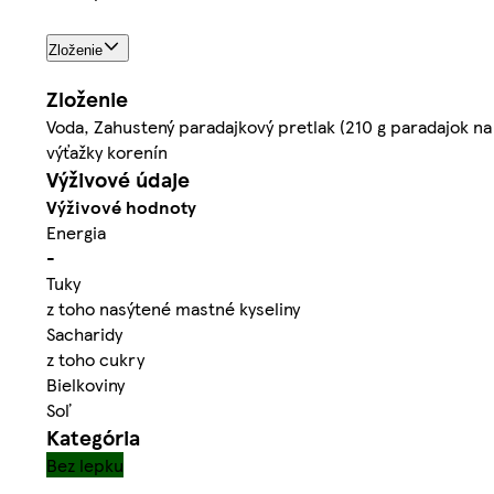
Zloženie
Zloženie
Voda, Zahustený paradajkový pretlak (210 g paradajok na 
výťažky korenín
Výživové údaje
Výživové hodnoty
Energia
-
Tuky
z toho nasýtené mastné kyseliny
Sacharidy
z toho cukry
Bielkoviny
Soľ
Kategória
Bez lepku