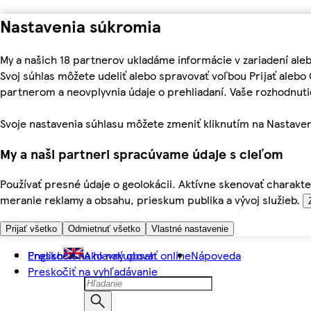
Nastavenia súkromia
My a našich 18 partnerov ukladáme informácie v zariadení ale
Svoj súhlas môžete udeliť alebo spravovať voľbou Prijať aleb
partnerom a neovplyvnia údaje o prehliadaní. Vaše rozhodnu
Svoje nastavenia súhlasu môžete zmeniť kliknutím na Nastaven
My a naši partneri spracúvame údaje s cieľom
Používať presné údaje o geolokácii. Aktívne skenovať charakter
meranie reklamy a obsahu, prieskum publika a vývoj služieb.
Prijať všetko
Odmietnuť všetko
Vlastné nastavenie
Preskočiť na hlavný obsah
English
Ako nakupovať online
Nápoveda
Preskočiť na vyhľadávanie