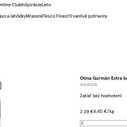
nline Club
Inšpirácie
Leto
so a lahôdky
Mrazené
Tesco Finest
Trvanlivé potraviny
Otma Gurmán Extra k
Zatiaľ bez hodnotení
4,40 €/kg
2,29 €