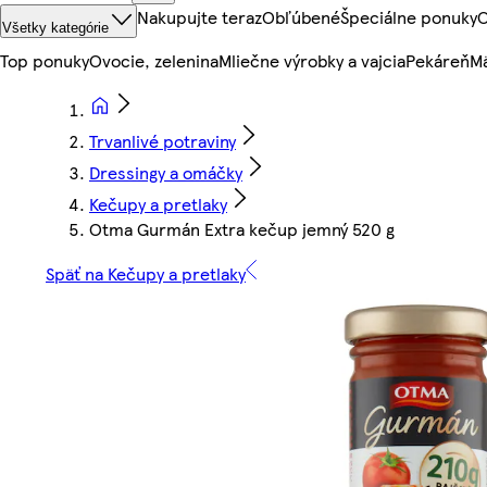
Nakupujte teraz
Obľúbené
Špeciálne ponuky
O
Všetky kategórie
Top ponuky
Ovocie, zelenina
Mliečne výrobky a vajcia
Pekáreň
Mä
Trvanlivé potraviny
Dressingy a omáčky
Kečupy a pretlaky
Otma Gurmán Extra kečup jemný 520 g
Späť na Kečupy a pretlaky