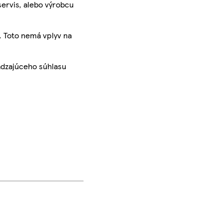
servis, alebo výrobcu
. Toto nemá vplyv na
ádzajúceho súhlasu