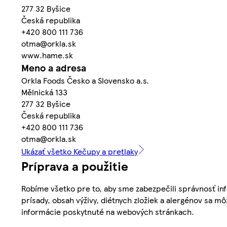
277 32 Byšice
Česká republika
+420 800 111 736
otma@orkla.sk
www.hame.sk
Meno a adresa
Orkla Foods Česko a Slovensko a.s.
Mělnická 133
277 32 Byšice
Česká republika
+420 800 111 736
otma@orkla.sk
Ukázať všetko Kečupy a pretlaky
Príprava a použitie
Robíme všetko pre to, aby sme zabezpečili správnosť inf
prísady, obsah výživy, diétnych zložiek a alergénov sa mô
informácie poskytnuté na webových stránkach.