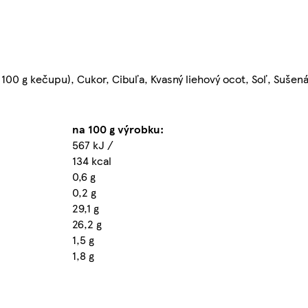
100 g kečupu), Cukor, Cibuľa, Kvasný liehový ocot, Soľ, Sušená
na 100 g výrobku:
567 kJ /
134 kcal
0,6 g
0,2 g
29,1 g
26,2 g
1,5 g
1,8 g