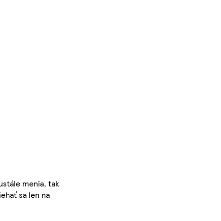
ustále menia, tak
iehať sa len na