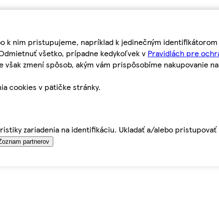
bo k nim pristupujeme, napríklad k jedinečným identifikátoro
o Odmietnuť všetko, prípadne kedykoľvek v
Pravidlách pre ochr
tie však zmení spôsob, akým vám prispôsobíme nakupovanie n
ia cookies v pätičke stránky.
istiky zariadenia na identifikáciu. Ukladať a/alebo pristupova
Zoznam partnerov