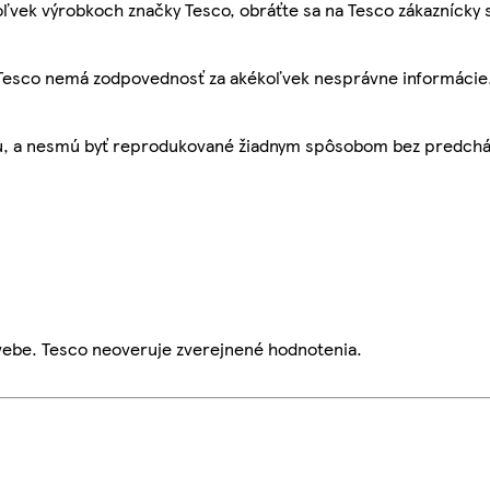
ľvek výrobkoch značky Tesco, obráťte sa na Tesco zákaznícky 
, Tesco nemá zodpovednosť za akékoľvek nesprávne informácie
bu, a nesmú byť reprodukované žiadnym spôsobom bez predch
webe. Tesco neoveruje zverejnené hodnotenia.