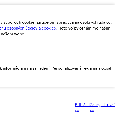
m v súboroch cookie, za účelom spracúvania osobných údajov.
anu osobných údajov a cookies.
Tieto voľby oznámime našim
a našom webe.
ť k informáciám na zariadení. Personalizovaná reklama a obsah,
Prihlásiť
Zaregistrovať
sa
sa