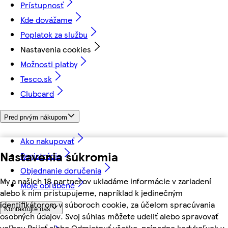
Prístupnosť
Kde dovážame
Poplatok za službu
Nastavenia cookies
Možnosti platby
Tesco.sk
Clubcard
Pred prvým nákupom
Ako nakupovať
Nastavenia súkromia
Registrácia
Objednanie doručenia
My a našich 18 partnerov ukladáme informácie v zariadení
Moje obľúbené
alebo k nim pristupujeme, napríklad k jedinečným
identifikátorom v súboroch cookie, za účelom spracúvania
Kontaktujte nás
osobných údajov. Svoj súhlas môžete udeliť alebo spravovať
voľbou Prijať alebo Odmietnuť všetko, prípadne kedykoľvek v