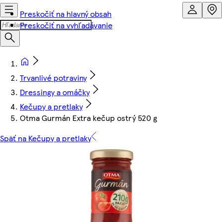
Preskočiť na hlavný obsah
Preskočiť na vyhľadávanie
Trvanlivé potraviny
Dressingy a omáčky
Kečupy a pretlaky
Otma Gurmán Extra kečup ostrý 520 g
Späť na Kečupy a pretlaky