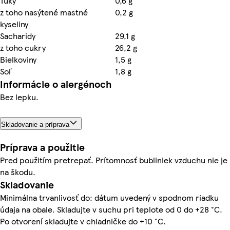
Tuky
0,6 g
z toho nasýtené mastné
0,2 g
kyseliny
Sacharidy
29,1 g
z toho cukry
26,2 g
Bielkoviny
1,5 g
Soľ
1,8 g
Informácie o alergénoch
Bez lepku.
Skladovanie a príprava
Príprava a použitie
Pred použitím pretrepať. Prítomnosť bubliniek vzduchu nie je
na škodu.
Skladovanie
Minimálna trvanlivosť do: dátum uvedený v spodnom riadku
údaja na obale. Skladujte v suchu pri teplote od 0 do +28 °C.
Po otvorení skladujte v chladničke do +10 °C.