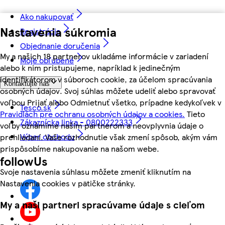
Ako nakupovať
Nastavenia súkromia
Registrácia
Objednanie doručenia
My a našich 18 partnerov ukladáme informácie v zariadení
Moje obľúbené
alebo k nim pristupujeme, napríklad k jedinečným
identifikátorom v súboroch cookie, za účelom spracúvania
Kontaktujte nás
osobných údajov. Svoj súhlas môžete udeliť alebo spravovať
voľbou Prijať alebo Odmietnuť všetko, prípadne kedykoľvek v
Tesco.sk
Pravidlách pre ochranu osobných údajov a cookies.
Tieto
Zákaznícka linka - 0800222333
voľby oznámime našim partnerom a neovplyvnia údaje o
Výber obchodu
prehliadaní. Vaše rozhodnutie však zmení spôsob, akým vám
prispôsobíme nakupovanie na našom webe.
followUs
Svoje nastavenia súhlasu môžete zmeniť kliknutím na
Nastavenia cookies v pätičke stránky.
My a naši partneri spracúvame údaje s cieľom