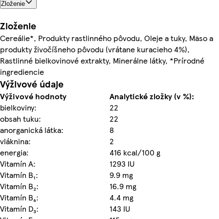
Zloženie
Zloženie
Cereálie*, Produkty rastlinného pôvodu, Oleje a tuky, Mäso a
produkty živočíšneho pôvodu (vrátane kuracieho 4%),
Rastlinné bielkovinové extrakty, Minerálne látky, *Prírodné
ingrediencie
Výživové údaje
Výživové hodnoty
Analytické zložky (v %):
bielkoviny:
22
obsah tuku:
22
anorganická látka:
8
vláknina:
2
energia:
416 kcal/100 g
Vitamín A:
1293 IU
Vitamín B₁:
9.9 mg
Vitamín B₂:
16.9 mg
Vitamín B₆:
4.4 mg
Vitamín D₃:
143 IU