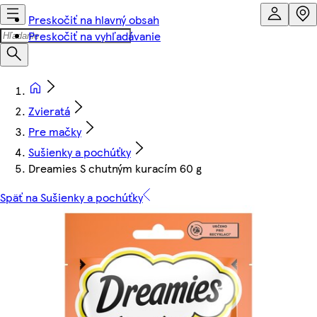
Preskočiť na hlavný obsah
Preskočiť na vyhľadávanie
Zvieratá
Pre mačky
Sušienky a pochúťky
Dreamies S chutným kuracím 60 g
Späť na Sušienky a pochúťky