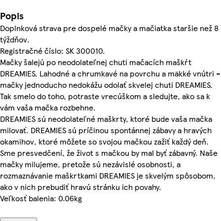
Popis
Doplnková strava pre dospelé mačky a mačiatka staršie než 8
týždňov.
Registračné číslo: SK 300010.
Mačky šalejú po neodolateľnej chuti mačacích maškŕt
DREAMIES. Lahodné a chrumkavé na povrchu a mäkké vnútri –
mačky jednoducho nedokážu odolať skvelej chuti DREAMIES.
Tak smelo do toho, potraste vrecúškom a sledujte, ako sa k
vám vaša mačka rozbehne.
DREAMIES sú neodolateľné maškrty, ktoré bude vaša mačka
milovať. DREAMIES sú príčinou spontánnej zábavy a hravých
okamihov, ktoré môžete so svojou mačkou zažiť každý deň.
Sme presvedčení, že život s mačkou by mal byť zábavný. Naše
mačky milujeme, pretože sú nezávislé osobnosti, a
rozmaznávanie maškrtkami DREAMIES je skvelým spôsobom,
ako v nich prebudiť hravú stránku ich povahy.
Veľkosť balenia: 0.06kg