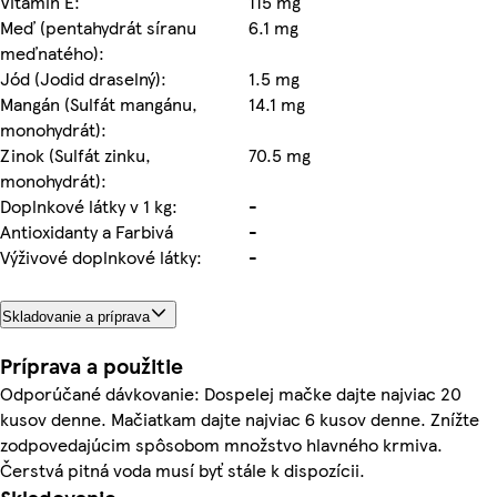
Vitamín E:
115 mg
Meď (pentahydrát síranu
6.1 mg
meďnatého):
Jód (Jodid draselný):
1.5 mg
Mangán (Sulfát mangánu,
14.1 mg
monohydrát):
Zinok (Sulfát zinku,
70.5 mg
monohydrát):
Doplnkové látky v 1 kg:
-
Antioxidanty a Farbivá
-
Výživové doplnkové látky:
-
Skladovanie a príprava
Príprava a použitie
Odporúčané dávkovanie: Dospelej mačke dajte najviac 20
kusov denne. Mačiatkam dajte najviac 6 kusov denne. Znížte
zodpovedajúcim spôsobom množstvo hlavného krmiva.
Čerstvá pitná voda musí byť stále k dispozícii.