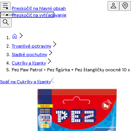
Preskočiť na hlavný obsah
Preskočiť na vyhľadávanie
Trvanlivé potraviny
Sladké pochutiny
Cukríky a lízanky
Pez Paw Patrol - Pez figúrka + Pez štangličky ovocné 10 x 
Späť na Cukríky a lízanky