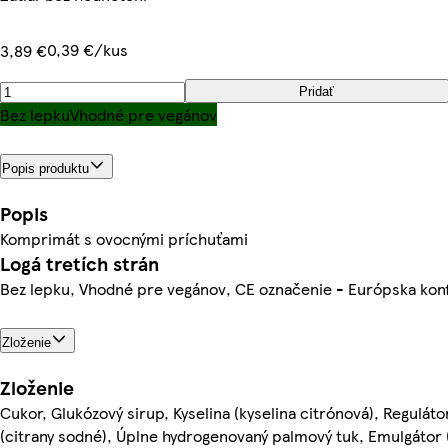
0,39 €/kus
3,89 €
Pridať
Bez lepku
Vhodné pre vegánov
Popis produktu
Popis
Komprimát s ovocnými príchuťami
Logá tretích strán
Bez lepku, Vhodné pre vegánov, CE označenie - Európska kon
Zloženie
Zloženie
Cukor, Glukózový sirup, Kyselina (kyselina citrónová), Regulátor
(citrany sodné), Úplne hydrogenovaný palmový tuk, Emulgátor