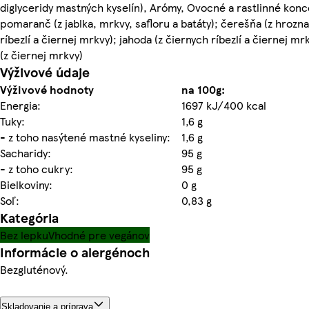
diglyceridy mastných kyselín), Arómy, Ovocné a rastlinné konc
pomaranč (z jablka, mrkvy, safloru a batáty); čerešňa (z hrozna
ríbezlí a čiernej mrkvy); jahoda (z čiernych ríbezlí a čiernej mr
(z čiernej mrkvy)
Výživové údaje
Výživové hodnoty
na 100g:
Energia:
1697 kJ/400 kcal
Tuky:
1,6 g
- z toho nasýtené mastné kyseliny:
1,6 g
Sacharidy:
95 g
- z toho cukry:
95 g
Bielkoviny:
0 g
Soľ:
0,83 g
Kategória
Bez lepku
Vhodné pre vegánov
Informácie o alergénoch
Bezgluténový.
Skladovanie a príprava