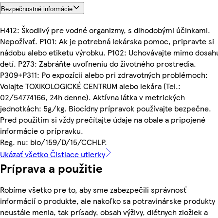
Bezpečnostné informácie
H412: Škodlivý pre vodné organizmy, s dlhodobými účinkami.
Nepožívať. P101: Ak je potrebná lekárska pomoc, pripravte si
nádobu alebo etiketu výrobku. P102: Uchovávajte mimo dosah
detí. P273: Zabráňte uvoľneniu do životného prostredia.
P309+P311: Po expozícii alebo pri zdravotných problémoch:
Volajte TOXIKOLOGICKÉ CENTRUM alebo lekára (Tel.:
02/54774166, 24h denne). Aktívna látka v metrických
jednotkách: 5g/kg. Biocídny prípravok používajte bezpečne.
Pred použitím si vždy prečítajte údaje na obale a pripojené
informácie o prípravku.
Reg. nu: bio/159/D/15/CCHLP.
Ukázať všetko Čistiace utierky
Príprava a použitie
Robíme všetko pre to, aby sme zabezpečili správnosť
informácií o produkte, ale nakoľko sa potravinárske produkty
neustále menia, tak prísady, obsah výživy, diétnych zložiek a