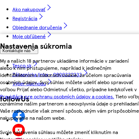
Ako nakupovať
Registrácia
Objednanie doručenia
Moje obľúbené
Nastavenia súkromia
Kontaktujte nás
My a našich 18 partnerov ukladáme informácie v zariadení
Tesco.sk
alebo k nim pristupujeme, napríklad k jedinečným
Zákaznícka linka - 0800222333
identifikátorom v súboroch cookie, za účelom spracúvania
osobných údajov. Svoj súhlas môžete udeliť alebo spravovať
Výber obchodu
voľbou Prijať alebo Odmietnuť všetko, prípadne kedykoľvek v
Pravidlách pre ochranu osobných údajov a cookies.
Tieto voľb
followUs
oznámime našim partnerom a neovplyvnia údaje o prehliadaní
Vaše rozhodnutie však zmení spôsob, akým vám prispôsobíme
nakupovanie na našom webe.
Svoje nastavenia súhlasu môžete zmeniť kliknutím na