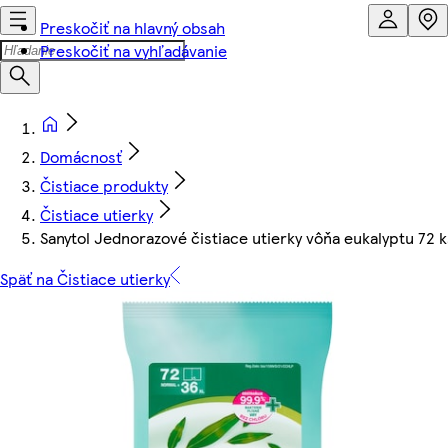
Preskočiť na hlavný obsah
Preskočiť na vyhľadávanie
Domácnosť
Čistiace produkty
Čistiace utierky
Sanytol Jednorazové čistiace utierky vôňa eukalyptu 72 k
Späť na Čistiace utierky