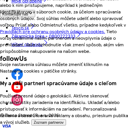
Moje obľúbené
alebo k nim pristupujeme, napríklad k jedinečným
identifikátorom v súboroch cookie, za účelom spracúvania
Kontaktujte nás
osobných údajov. Svoj súhlas môžete udeliť alebo spravovať
voľbou Prijať alebo Odmietnuť všetko, prípadne kedykoľvek v
Tesco.sk
Pravidlách pre ochranu osobných údajov a cookies.
Tieto
Zákaznícka linka - 0800222333
voľby oznámime našim partnerom a neovplyvnia údaje o
Výber obchodu
prehliadaní. Vaše rozhodnutie však zmení spôsob, akým vám
prispôsobíme nakupovanie na našom webe.
followUs
Svoje nastavenia súhlasu môžete zmeniť kliknutím na
Nastavenia cookies v pätičke stránky.
My a naši partneri spracúvame údaje s cieľom
Používať presné údaje o geolokácii. Aktívne skenovať
charakteristiky zariadenia na identifikáciu. Ukladať a/alebo
pristupovať k informáciám na zariadení. Personalizovaná
©
Tesco Stores SR, a.s. 2026
reklama a obsah, meranie reklamy a obsahu, prieskum publika
a vývoj služieb.
Zoznam partnerov