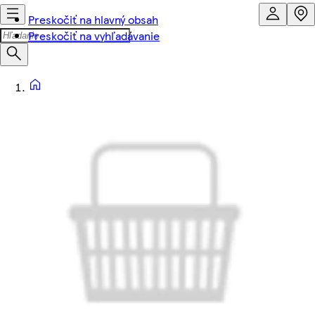
Preskočiť na hlavný obsah
Preskočiť na vyhľadávanie