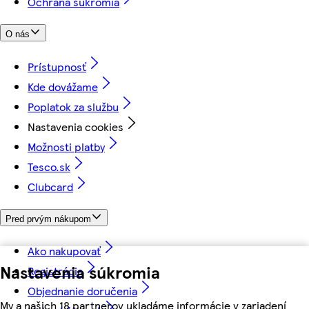
Ochrana súkromia
O nás
Prístupnosť
Kde dovážame
Poplatok za službu
Nastavenia cookies
Možnosti platby
Tesco.sk
Clubcard
Pred prvým nákupom
Ako nakupovať
Nastavenia súkromia
Registrácia
Objednanie doručenia
My a našich 18 partnerov ukladáme informácie v zariadení