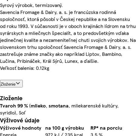
Syrový výrobok, termizovaný.
Savencia Fromage & Dairy, a. s. je francúzska rodinná
spoločnosť, ktorá pôsobí v Českej republike a na Slovensku
od roku 1993. V súčasnosti je v oboch krajinách lídrom na trhu
syrárskych a mliečnych špecialít, a to predovšetkým vďaka
jedinečnej kvalite a nezameniteľnej chuti svojich výrobkov. Na
slovenskom trhu spoločnosť Savencia Fromage & Dairy, a. s.
zastrešuje známe značky ako napríklad Liptov, Bambino,
Lučina, Pribináček, Král Sýrů, Lunex, a ďalšie.
Veľkosť balenia: 0.12kg
Zloženie
Zloženie
Tvaroh
99 %
(
mlieko
,
smotana
, mliekarenské kultúry,
syridlo), Soľ
Výživové údaje
Výživové hodnoty
na 100 g výrobku
RP* na porciu
Energia
972 kJ / 235 kcal
3,5 %