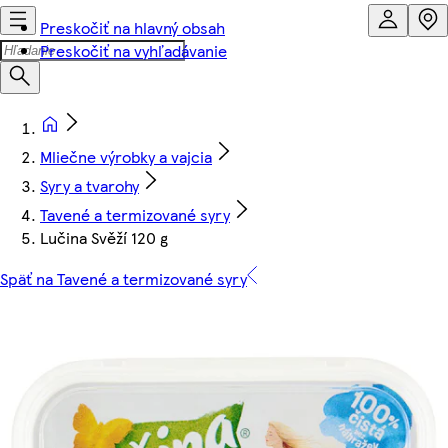
Preskočiť na hlavný obsah
Preskočiť na vyhľadávanie
Mliečne výrobky a vajcia
Syry a tvarohy
Tavené a termizované syry
Lučina Svěží 120 g
Späť na Tavené a termizované syry