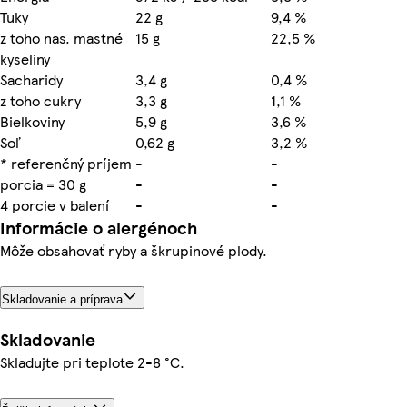
Tuky
22 g
9,4 %
z toho nas. mastné
15 g
22,5 %
kyseliny
Sacharidy
3,4 g
0,4 %
z toho cukry
3,3 g
1,1 %
Bielkoviny
5,9 g
3,6 %
Soľ
0,62 g
3,2 %
* referenčný príjem
-
-
porcia = 30 g
-
-
4 porcie v balení
-
-
Informácie o alergénoch
Môže obsahovať ryby a škrupinové plody.
Skladovanie a príprava
Skladovanie
Skladujte pri teplote 2-8 °C.