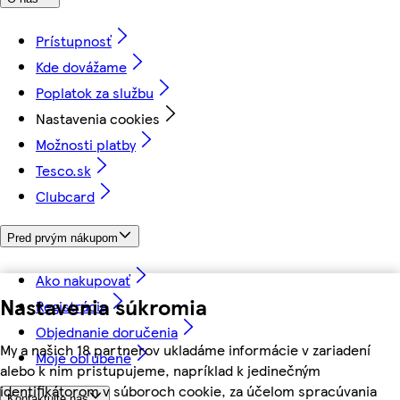
Prístupnosť
Kde dovážame
Poplatok za službu
Nastavenia cookies
Možnosti platby
Tesco.sk
Clubcard
Pred prvým nákupom
Ako nakupovať
Nastavenia súkromia
Registrácia
Objednanie doručenia
My a našich 18 partnerov ukladáme informácie v zariadení
Moje obľúbené
alebo k nim pristupujeme, napríklad k jedinečným
identifikátorom v súboroch cookie, za účelom spracúvania
Kontaktujte nás