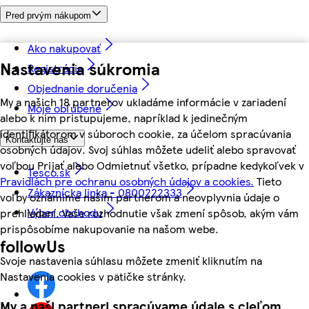
Pred prvým nákupom
Ako nakupovať
Nastavenia súkromia
Registrácia
Objednanie doručenia
My a našich 18 partnerov ukladáme informácie v zariadení
Moje obľúbené
alebo k nim pristupujeme, napríklad k jedinečným
identifikátorom v súboroch cookie, za účelom spracúvania
Kontaktujte nás
osobných údajov. Svoj súhlas môžete udeliť alebo spravovať
voľbou Prijať alebo Odmietnuť všetko, prípadne kedykoľvek v
Tesco.sk
Pravidlách pre ochranu osobných údajov a cookies.
Tieto
Zákaznícka linka - 0800222333
voľby oznámime našim partnerom a neovplyvnia údaje o
Výber obchodu
prehliadaní. Vaše rozhodnutie však zmení spôsob, akým vám
prispôsobíme nakupovanie na našom webe.
followUs
Svoje nastavenia súhlasu môžete zmeniť kliknutím na
Nastavenia cookies v pätičke stránky.
My a naši partneri spracúvame údaje s cieľom