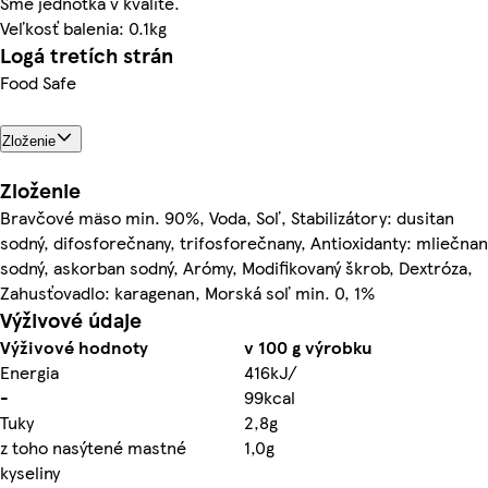
Sme jednotka v kvalite.
Veľkosť balenia: 0.1kg
Logá tretích strán
Food Safe
Zloženie
Zloženie
Bravčové mäso min. 90%, Voda, Soľ, Stabilizátory: dusitan
sodný, difosforečnany, trifosforečnany, Antioxidanty: mliečnan
sodný, askorban sodný, Arómy, Modifikovaný škrob, Dextróza,
Zahusťovadlo: karagenan, Morská soľ min. 0, 1%
Výživové údaje
Výživové hodnoty
v 100 g výrobku
Energia
416kJ/
-
99kcal
Tuky
2,8g
z toho nasýtené mastné
1,0g
kyseliny