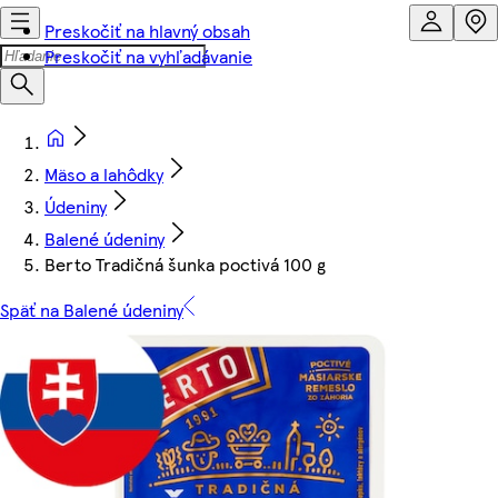
Preskočiť na hlavný obsah
Preskočiť na vyhľadávanie
Mäso a lahôdky
Údeniny
Balené údeniny
Berto Tradičná šunka poctivá 100 g
Späť na Balené údeniny