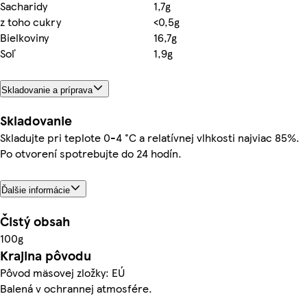
Sacharidy
1,7g
z toho cukry
<0,5g
Bielkoviny
16,7g
Soľ
1,9g
Skladovanie a príprava
Skladovanie
Skladujte pri teplote 0-4 °C a relatívnej vlhkosti najviac 85%.
Po otvorení spotrebujte do 24 hodín.
Ďalšie informácie
Čistý obsah
100g
Krajina pôvodu
Pôvod mäsovej zložky: EÚ
Balená v ochrannej atmosfére.