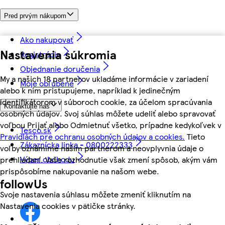
Pred prvým nákupom
Ako nakupovať
Nastavenia súkromia
Registrácia
Objednanie doručenia
My a našich 18 partnerov ukladáme informácie v zariadení
Moje obľúbené
alebo k nim pristupujeme, napríklad k jedinečným
identifikátorom v súboroch cookie, za účelom spracúvania
Kontaktujte nás
osobných údajov. Svoj súhlas môžete udeliť alebo spravovať
voľbou Prijať alebo Odmietnuť všetko, prípadne kedykoľvek v
Tesco.sk
Pravidlách pre ochranu osobných údajov a cookies.
Tieto
Zákaznícka linka - 0800222333
voľby oznámime našim partnerom a neovplyvnia údaje o
Výber obchodu
prehliadaní. Vaše rozhodnutie však zmení spôsob, akým vám
prispôsobíme nakupovanie na našom webe.
followUs
Svoje nastavenia súhlasu môžete zmeniť kliknutím na
Nastavenia cookies v pätičke stránky.