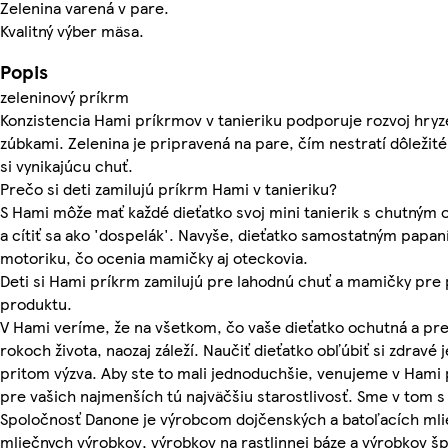
Zelenina varená v pare.
Kvalitný výber mäsa.
Popis
zeleninový príkrm
Konzistencia Hami príkrmov v tanieriku podporuje rozvoj hryz
zúbkami. Zelenina je pripravená na pare, čím nestratí dôležité
si vynikajúcu chuť.
Prečo si deti zamilujú príkrm Hami v tanieriku?
S Hami môže mať každé dieťatko svoj mini tanierik s chutným
a cítiť sa ako 'dospelák'. Navyše, dieťatko samostatným papan
motoriku, čo ocenia mamičky aj oteckovia.
Deti si Hami príkrm zamilujú pre lahodnú chuť a mamičky pre 
produktu.
V Hami veríme, že na všetkom, čo vaše dieťatko ochutná a pre
rokoch života, naozaj záleží. Naučiť dieťatko obľúbiť si zdravé 
pritom výzva. Aby ste to mali jednoduchšie, venujeme v Hami
pre vašich najmenších tú najväčšiu starostlivosť. Sme v tom s
Spoločnosť Danone je výrobcom dojčenských a batoľacích mlie
mliečnych výrobkov, výrobkov na rastlinnej báze a výrobkov špe