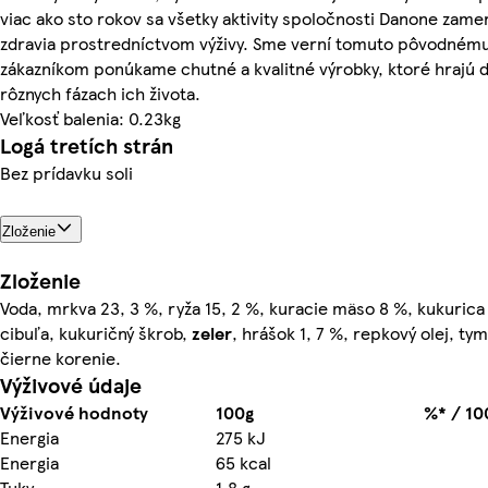
viac ako sto rokov sa všetky aktivity spoločnosti Danone zame
zdravia prostredníctvom výživy. Sme verní tomuto pôvodnému
zákazníkom ponúkame chutné a kvalitné výrobky, ktoré hrajú d
rôznych fázach ich života.
Veľkosť balenia: 0.23kg
Logá tretích strán
Bez prídavku soli
Zloženie
Zloženie
Voda, mrkva 23, 3 %, ryža 15, 2 %, kuracie mäso 8 %, kukurica
cibuľa, kukuričný škrob,
zeler
, hrášok 1, 7 %, repkový olej, tym
čierne korenie.
Výživové údaje
Výživové hodnoty
100g
%* / 10
Energia
275 kJ
Energia
65 kcal
Tuky
1.8 g