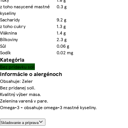
z toho nasycené mastné
0.3 g
kyseliny
Sacharidy
9.2 g
z toho cukry
1.3 g
Vláknina
1.4 g
Bílkoviny
2.3 g
Sůl
0.06 g
Sodík
0.02 mg
Kategória
Bez prídavku soli
Informácie o alergénoch
Obsahuje: Zeler
Bez pridanej soli.
Kvalitný výber mäsa.
Zelenina varená v pare.
Omega-3 - obsahuje omega-3 mastné kyseliny.
Skladovanie a príprava