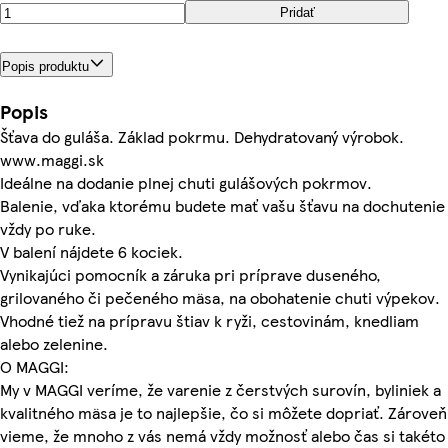
Pridať
Popis produktu
Popis
Šťava do guláša. Základ pokrmu. Dehydratovaný výrobok.
www.maggi.sk
Ideálne na dodanie plnej chuti gulášových pokrmov.
Balenie, vďaka ktorému budete mať vašu šťavu na dochutenie
vždy po ruke.
V balení nájdete 6 kociek.
Vynikajúci pomocník a záruka pri príprave duseného,
grilovaného či pečeného mäsa, na obohatenie chuti výpekov.
Vhodné tiež na prípravu štiav k ryži, cestovinám, knedliam
alebo zelenine.
O MAGGI:
My v MAGGI veríme, že varenie z čerstvých surovín, byliniek a
kvalitného mäsa je to najlepšie, čo si môžete dopriať. Zároveň
vieme, že mnoho z vás nemá vždy možnosť alebo čas si takéto