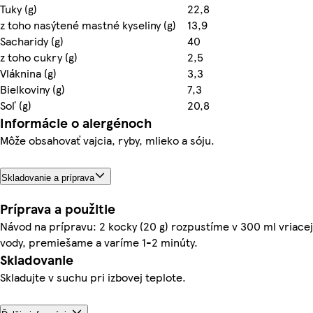
Tuky (g)
22,8
z toho nasýtené mastné kyseliny (g)
13,9
Sacharidy (g)
40
z toho cukry (g)
2,5
Vláknina (g)
3,3
Bielkoviny (g)
7,3
Soľ (g)
20,8
Informácie o alergénoch
Môže obsahovať vajcia, ryby, mlieko a sóju.
Skladovanie a príprava
Príprava a použitie
Návod na prípravu: 2 kocky (20 g) rozpustíme v 300 ml vriacej
vody, premiešame a varíme 1-2 minúty.
Skladovanie
Skladujte v suchu pri izbovej teplote.