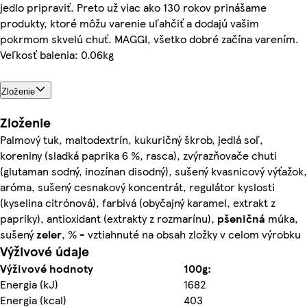
jedlo pripraviť. Preto už viac ako 130 rokov prinášame
produkty, ktoré môžu varenie uľahčiť a dodajú vašim
pokrmom skvelú chuť. MAGGI, všetko dobré začína varením.
Veľkosť balenia: 0.06kg
Zloženie
Zloženie
Palmový tuk, maltodextrín, kukuričný škrob, jedlá soľ,
koreniny (sladká paprika 6 %, rasca), zvýrazňovače chuti
(glutaman sodný, inozínan disodný), sušený kvasnicový výťažok,
aróma, sušený cesnakový koncentrát, regulátor kyslosti
(kyselina citrónová), farbivá (obyčajný karamel, extrakt z
papriky), antioxidant (extrakty z rozmarínu),
pšeničná
múka,
sušený
zeler
, % - vztiahnuté na obsah zložky v celom výrobku
Výživové údaje
Výživové hodnoty
100g:
Energia (kJ)
1682
Energia (kcal)
403