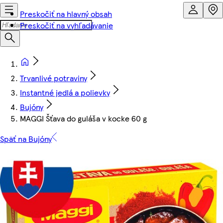
Preskočiť na hlavný obsah
Preskočiť na vyhľadávanie
Trvanlivé potraviny
Instantné jedlá a polievky
Bujóny
MAGGI Šťava do guláša v kocke 60 g
Späť na Bujóny