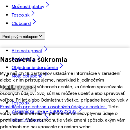
Možnosti platby
Tesco.sk
Clubcard
Pred prvým nákupom
Ako nakupovať
Nastavenia súkromia
Registrácia
Objednanie doručenia
My a našich 18 partnerov ukladáme informácie v zariadení
Moje obľúbené
alebo k nim pristupujeme, napríklad k jedinečným
identifikátorom v súboroch cookie, za účelom spracúvania
Kontaktujte nás
osobných údajov. Svoj súhlas môžete udeliť alebo spravovať
voľbou Prijať alebo Odmietnuť všetko, prípadne kedykoľvek v
Tesco.sk
Pravidlách pre ochranu osobných údajov a cookies.
Tieto
Zákaznícka linka - 0800222333
voľby oznámime našim partnerom a neovplyvnia údaje o
Výber obchodu
prehliadaní. Vaše rozhodnutie však zmení spôsob, akým vám
prispôsobíme nakupovanie na našom webe.