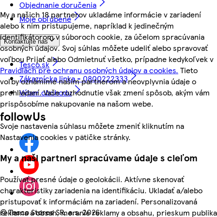
Objednanie doručenia
My a našich 18 partnerov ukladáme informácie v zariadení
Moje obľúbené
alebo k nim pristupujeme, napríklad k jedinečným
identifikátorom v súboroch cookie, za účelom spracúvania
Kontaktujte nás
osobných údajov. Svoj súhlas môžete udeliť alebo spravovať
voľbou Prijať alebo Odmietnuť všetko, prípadne kedykoľvek v
Tesco.sk
Pravidlách pre ochranu osobných údajov a cookies.
Tieto
Zákaznícka linka - 0800222333
voľby oznámime našim partnerom a neovplyvnia údaje o
prehliadaní. Vaše rozhodnutie však zmení spôsob, akým vám
Výber obchodu
prispôsobíme nakupovanie na našom webe.
followUs
Svoje nastavenia súhlasu môžete zmeniť kliknutím na
Nastavenia cookies v pätičke stránky.
My a naši partneri spracúvame údaje s cieľom
Používať presné údaje o geolokácii. Aktívne skenovať
charakteristiky zariadenia na identifikáciu. Ukladať a/alebo
pristupovať k informáciám na zariadení. Personalizovaná
©
Tesco Stores SR, a.s. 2026
reklama a obsah, meranie reklamy a obsahu, prieskum publika