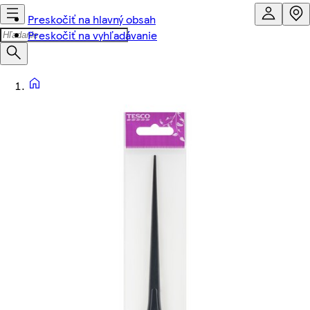
Preskočiť na hlavný obsah
Preskočiť na vyhľadávanie