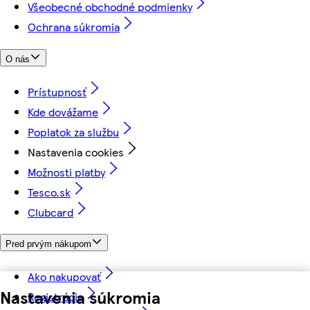
Všeobecné obchodné podmienky
Ochrana súkromia
O nás
Prístupnosť
Kde dovážame
Poplatok za službu
Nastavenia cookies
Možnosti platby
Tesco.sk
Clubcard
Pred prvým nákupom
Ako nakupovať
Nastavenia súkromia
Registrácia