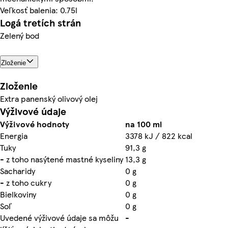
Veľkosť balenia: 0.75l
Logá tretích strán
Zelený bod
Zloženie
Zloženie
Extra panenský olivový olej
Výživové údaje
Výživové hodnoty
na 100 ml
Energia
3378 kJ / 822 kcal
Tuky
91,3 g
- z toho nasýtené mastné kyseliny
13,3 g
Sacharidy
0 g
- z toho cukry
0 g
Bielkoviny
0 g
Soľ
0 g
Uvedené výživové údaje sa môžu
-