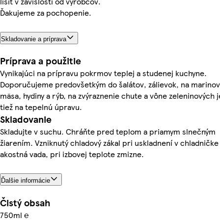
líšiť v závislosti od výrobcov.
Ďakujeme za pochopenie.
Skladovanie a príprava
Príprava a použitie
Vynikajúci na prípravu pokrmov teplej a studenej kuchyne.
Doporučujeme predovšetkým do šalátov, zálievok, na marinov
mäsa, hydiny a rýb, na zvýraznenie chute a vône zeleninových j
tiež na tepelnú úpravu.
Skladovanie
Skladujte v suchu. Chráňte pred teplom a priamym slnečným
žiarením. Vzniknutý chladový zákal pri uskladnení v chladničke 
akostná vada, pri izbovej teplote zmizne.
Ďalšie informácie
Čistý obsah
750ml ℮