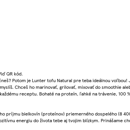
Viď QR kód.
ačneš? Potom je Lunter tofu Natural pre teba ideálnou voľbou! 
ymyslíš. Chceš ho marinovať, grilovať, mixovať do smoothie ale
každému receptu. Bohaté na proteín, ľahké na trávenie, 100 % 
ho príjmu bielkovín (proteínov) priemerného dospelého (8 40
pozitívnu energiu do života tebe aj tvojim blízkym. Prinášame ch