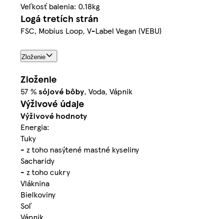
Veľkosť balenia: 0.18kg
Logá tretích strán
FSC, Mobius Loop, V-Label Vegan (VEBU)
Zloženie
Zloženie
57 %
sójové
bôby
, Voda, Vápnik
Výživové údaje
Výživové hodnoty
Energia:
Tuky
- z toho nasýtené mastné kyseliny
Sacharidy
- z toho cukry
Vláknina
Bielkoviny
Soľ
Vápnik