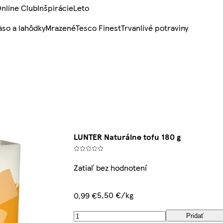
nline Club
Inšpirácie
Leto
so a lahôdky
Mrazené
Tesco Finest
Trvanlivé potraviny
LUNTER Naturálne tofu 180 g
Zatiaľ bez hodnotení
5,50 €/kg
0,99 €
Pridať