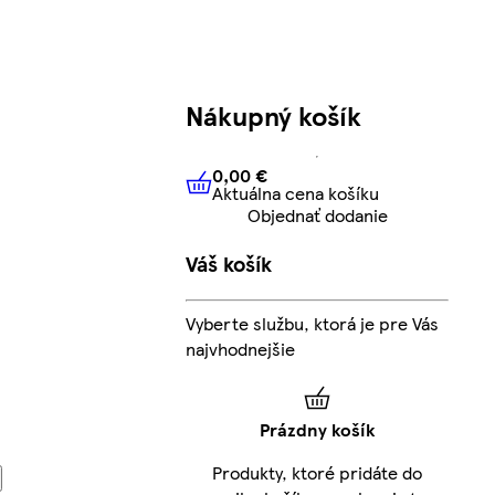
Nákupný košík
0,00 €
Aktuálna cena košíku
0,00 €
Aktuálna cena košíku
Objednať dodanie
Váš košík
Vyberte službu, ktorá je pre Vás
najvhodnejšie
Prázdny košík
Produkty, ktoré pridáte do