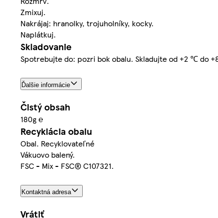
Rozmrv.
Zmixuj.
Nakrájaj: hranolky, trojuholníky, kocky.
Naplátkuj.
Skladovanie
Spotrebujte do: pozri bok obalu. Skladujte od +2 ℃ do +8
Ďalšie informácie
Čistý obsah
180g ℮
Recyklácia obalu
Obal. Recyklovateľné
Vákuovo balený.
FSC - Mix - FSC® C107321.
Kontaktná adresa
Vrátiť