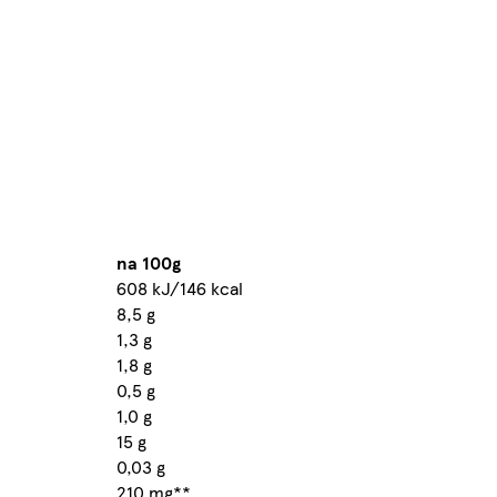
na 100g
608 kJ/146 kcal
8,5 g
1,3 g
1,8 g
0,5 g
1,0 g
15 g
0,03 g
210 mg**