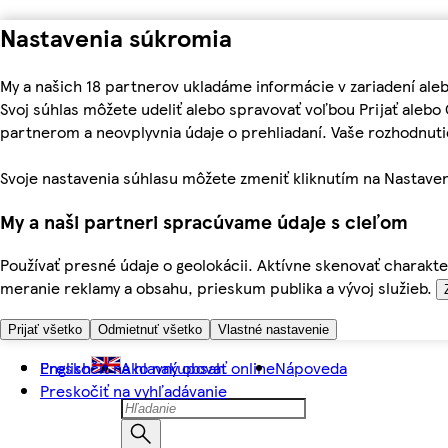
Nastavenia súkromia
My a našich 18 partnerov ukladáme informácie v zariadení ale
Svoj súhlas môžete udeliť alebo spravovať voľbou Prijať aleb
partnerom a neovplyvnia údaje o prehliadaní. Vaše rozhodnu
Svoje nastavenia súhlasu môžete zmeniť kliknutím na Nastaven
My a naši partneri spracúvame údaje s cieľom
Používať presné údaje o geolokácii. Aktívne skenovať charakter
meranie reklamy a obsahu, prieskum publika a vývoj služieb.
Prijať všetko
Odmietnuť všetko
Vlastné nastavenie
Preskočiť na hlavný obsah
English
Ako nakupovať online
Nápoveda
Preskočiť na vyhľadávanie