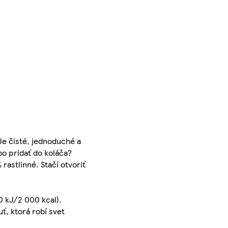
Je čisté, jednoduché a
bo pridať do koláča?
rastlinné. Stačí otvoriť
0 kJ/2 000 kcal).
uť, ktorá robí svet