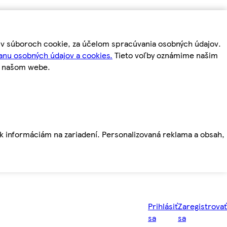
m v súboroch cookie, za účelom spracúvania osobných údajov.
anu osobných údajov a cookies.
Tieto voľby oznámime našim
a našom webe.
ť k informáciám na zariadení. Personalizovaná reklama a obsah,
Prihlásiť
Zaregistrovať
sa
sa