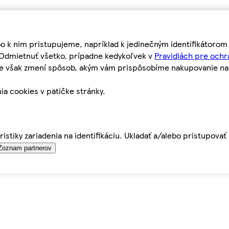
bo k nim pristupujeme, napríklad k jedinečným identifikátoro
o Odmietnuť všetko, prípadne kedykoľvek v
Pravidlách pre ochr
tie však zmení spôsob, akým vám prispôsobíme nakupovanie n
ia cookies v pätičke stránky.
istiky zariadenia na identifikáciu. Ukladať a/alebo pristupova
Zoznam partnerov