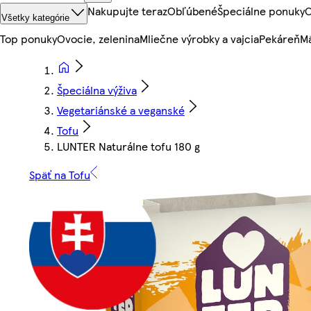
Nakupujte teraz
Obľúbené
Špeciálne ponuky
O
Všetky kategórie
Top ponuky
Ovocie, zelenina
Mliečne výrobky a vajcia
Pekáreň
Mä
Špeciálna výživa
Vegetariánské a veganské
Tofu
LUNTER Naturálne tofu 180 g
Späť na Tofu