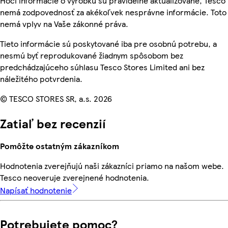
Hoci informácie o výrobku sú pravidelne aktualizované, Tesco
nemá zodpovednosť za akékoľvek nesprávne informácie. Toto
nemá vplyv na Vaše zákonné práva.
Tieto informácie sú poskytované iba pre osobnú potrebu, a
nesmú byť reprodukované žiadnym spôsobom bez
predchádzajúceho súhlasu Tesco Stores Limited ani bez
náležitého potvrdenia.
© TESCO STORES SR, a.s. 2026
Zatiaľ bez recenzií
Pomôžte ostatným zákazníkom
Hodnotenia zverejňujú naši zákazníci priamo na našom webe.
Tesco neoveruje zverejnené hodnotenia.
Napísať hodnotenie
Potrebujete pomoc?