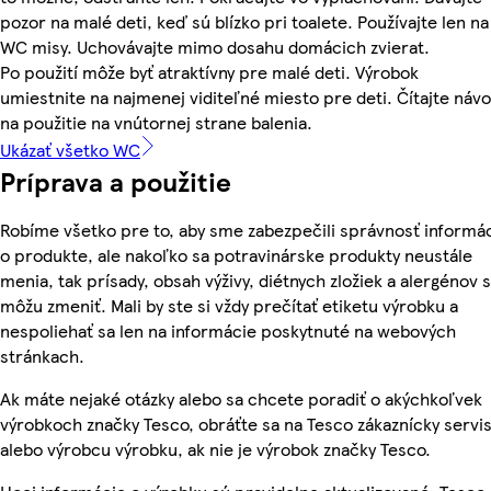
pozor na malé deti, keď sú blízko pri toalete. Používajte len na
WC misy. Uchovávajte mimo dosahu domácich zvierat.
Po použití môže byť atraktívny pre malé deti. Výrobok
umiestnite na najmenej viditeľné miesto pre deti. Čítajte náv
na použitie na vnútornej strane balenia.
Ukázať všetko WC
Príprava a použitie
Robíme všetko pre to, aby sme zabezpečili správnosť informác
o produkte, ale nakoľko sa potravinárske produkty neustále
menia, tak prísady, obsah výživy, diétnych zložiek a alergénov 
môžu zmeniť. Mali by ste si vždy prečítať etiketu výrobku a
nespoliehať sa len na informácie poskytnuté na webových
stránkach.
Ak máte nejaké otázky alebo sa chcete poradiť o akýchkoľvek
výrobkoch značky Tesco, obráťte sa na Tesco zákaznícky servis
alebo výrobcu výrobku, ak nie je výrobok značky Tesco.