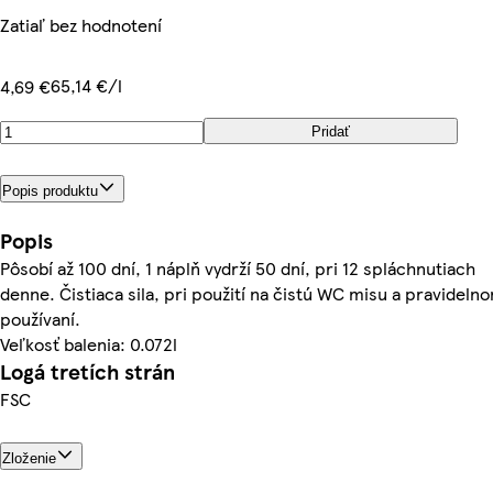
Zatiaľ bez hodnotení
65,14 €/l
4,69 €
Pridať
Popis produktu
Popis
Pôsobí až 100 dní, 1 náplň vydrží 50 dní, pri 12 spláchnutiach
denne. Čistiaca sila, pri použití na čistú WC misu a pravideln
používaní.
Veľkosť balenia: 0.072l
Logá tretích strán
FSC
Zloženie