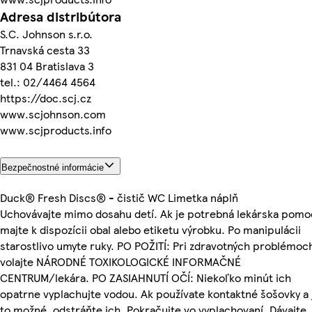
Adresa distribútora
S.C. Johnson s.r.o.
Trnavská cesta 33
831 04 Bratislava 3
tel.: 02/4464 4564
https://doc.scj.cz
www.scjohnson.com
www.scjproducts.info
Bezpečnostné informácie
Duck® Fresh Discs® - čistič WC Limetka náplň
Uchovávajte mimo dosahu detí. Ak je potrebná lekárska pomo
majte k dispozícii obal alebo etiketu výrobku. Po manipulácii
starostlivo umyte ruky. PO POŽITÍ: Pri zdravotných problémoc
volajte NÁRODNÉ TOXIKOLOGICKÉ INFORMAČNÉ
CENTRUM/lekára. PO ZASIAHNUTÍ OČÍ: Niekoľko minút ich
opatrne vyplachujte vodou. Ak používate kontaktné šošovky a 
to možné, odstráňte ich. Pokračujte vo vyplachovaní. Dávajte