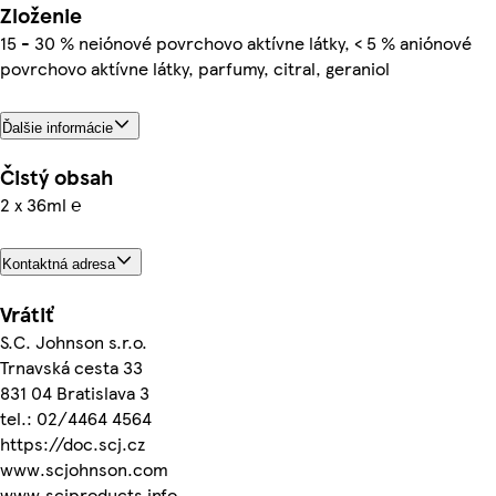
Zloženie
15 - 30 % neiónové povrchovo aktívne látky, < 5 % aniónové
povrchovo aktívne látky, parfumy, citral, geraniol
Ďalšie informácie
Čistý obsah
2 x 36ml ℮
Kontaktná adresa
Vrátiť
S.C. Johnson s.r.o.
Trnavská cesta 33
831 04 Bratislava 3
tel.: 02/4464 4564
https://doc.scj.cz
www.scjohnson.com
www.scjproducts.info