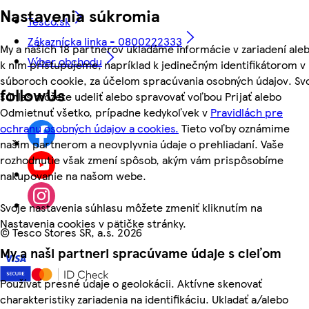
Nastavenia súkromia
Tesco.sk
Zákaznícka linka - 0800222333
My a našich 18 partnerov ukladáme informácie v zariadení ale
Výber obchodu
k nim pristupujeme, napríklad k jedinečným identifikátorom v
súboroch cookie, za účelom spracúvania osobných údajov. Sv
followUs
súhlas môžete udeliť alebo spravovať voľbou Prijať alebo
Odmietnuť všetko, prípadne kedykoľvek v
Pravidlách pre
ochranu osobných údajov a cookies.
Tieto voľby oznámime
našim partnerom a neovplyvnia údaje o prehliadaní. Vaše
rozhodnutie však zmení spôsob, akým vám prispôsobíme
nakupovanie na našom webe.
Svoje nastavenia súhlasu môžete zmeniť kliknutím na
Nastavenia cookies v pätičke stránky.
©
Tesco Stores SR, a.s. 2026
My a naši partneri spracúvame údaje s cieľom
Používať presné údaje o geolokácii. Aktívne skenovať
charakteristiky zariadenia na identifikáciu. Ukladať a/alebo