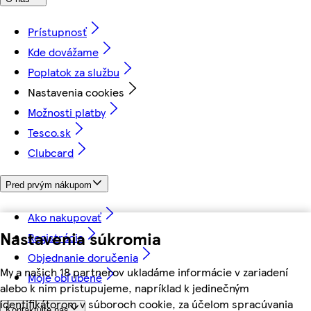
Prístupnosť
Kde dovážame
Poplatok za službu
Nastavenia cookies
Možnosti platby
Tesco.sk
Clubcard
Pred prvým nákupom
Ako nakupovať
Nastavenia súkromia
Registrácia
Objednanie doručenia
My a našich 18 partnerov ukladáme informácie v zariadení
Moje obľúbené
alebo k nim pristupujeme, napríklad k jedinečným
identifikátorom v súboroch cookie, za účelom spracúvania
Kontaktujte nás