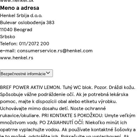
Meno a adresa
Henkel Srbija d.o.o.
Bulevar oslobođenja 383
11040 Beograd
Srbsko
Telefon: 011/2072 200
e-mail: consumerservice.rs@henkel.com
www.henkel.rs
Bezpečnostné informácie
BREF POWER AKTIV LEMON. Tuhý WC blok. Pozor. Dráždi kožu.
Spôsobuje vážne podráždenie očí. Ak je potrebná lekárska
pomoc, majte k dispozícii obal alebo etiketu výrobku.
Uchovávajte mimo dosahu detí. Noste ochranné
rukavice/okuliare. PRI KONTAKTE S POKOŽKOU: Umyte veľkým
množstvom vody. PO ZASIAHNUTÍ OČÍ: Niekoľko minút ich
opatrne vyplachujte vodou. Ak používate kontaktné šošovky a
je to možné, odstráňte ich. Pokračujte vo vyplachovaní. Ak