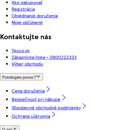
Ako nakupovať
Registrácia
Objednanie doručenia
Moje obľúbené
Kontaktujte nás
Tesco.sk
Zákaznícka linka - 0800222333
Výber obchodu
Potrebujete pomoc?
Cena doručenia
Bezpečnosť pri nákupe
Všeobecné obchodné podmienky
Ochrana súkromia
O nás