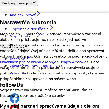
Pred prvým nákupom
Ako nakupovať
Nastavenia súkromia
Registrácia
Objednanie doručenia
My a našich 18 partnerov ukladáme informácie v zariadení
Moje obľúbené
alebo k nim pristupujeme, napríklad k jedinečným
identifikátorom v súboroch cookie, za účelom spracúvania
Kontaktujte nás
osobných údajov. Svoj súhlas môžete udeliť alebo spravovať
voľbou Prijať alebo Odmietnuť všetko, prípadne kedykoľvek v
Tesco.sk
Pravidlách pre ochranu osobných údajov a cookies.
Tieto
Zákaznícka linka - 0800222333
voľby oznámime našim partnerom a neovplyvnia údaje o
prehliadaní. Vaše rozhodnutie však zmení spôsob, akým vám
Výber obchodu
prispôsobíme nakupovanie na našom webe.
followUs
Svoje nastavenia súhlasu môžete zmeniť kliknutím na
Nastavenia cookies v pätičke stránky.
My a naši partneri spracúvame údaje s cieľom