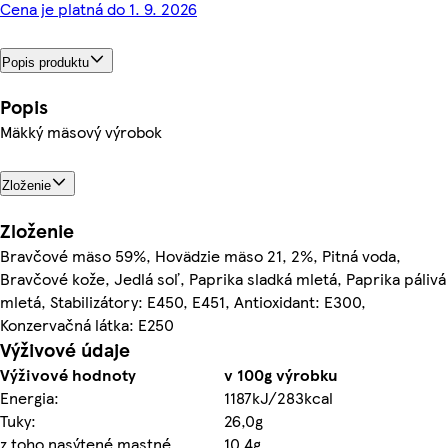
Cena je platná do 1. 9. 2026
Popis produktu
Popis
Mäkký mäsový výrobok
Zloženie
Zloženie
Bravčové mäso 59%, Hovädzie mäso 21, 2%, Pitná voda,
Bravčové kože, Jedlá soľ, Paprika sladká mletá, Paprika pálivá
mletá, Stabilizátory: E450, E451, Antioxidant: E300,
Konzervačná látka: E250
Výživové údaje
Výživové hodnoty
v 100g výrobku
Energia:
1187kJ/283kcal
Tuky:
26,0g
z toho nasýtené mastné
10,4g