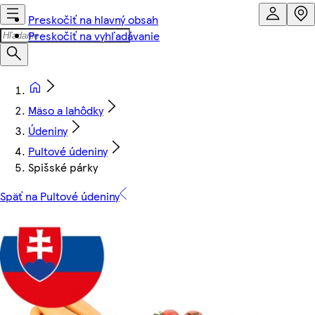
Preskočiť na hlavný obsah
Preskočiť na vyhľadávanie
Mäso a lahôdky
Údeniny
Pultové údeniny
Spišské párky
Späť na Pultové údeniny