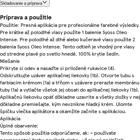
Skladovanie a príprava
Príprava a použitie
Použitie: Presná aplikácia pre profesionálne farebné výsledky.
Pre krátke až polodlhé vlasy použite 1 balenie Syoss Oleo
Intense. Pre polodlhé až dlhé alebo kučeravé vlasy použite 2
balenia Syoss Oleo Intense. Tento odtieň je vhodný pre vlasy
od stredne plavé po svetlo hnedé. 100% krytie šedín.
Miešanie
Prikryte si odev a nasaďte si priložené rukavice (4).
Odskrutkujte uzáver aplikačnej liekovky (1b). Otvorte tubu s
farbiacim krémom (1a) a tŕňom v uzávere prerazte membránu
tuby (1a) a vytlačte všetok jej obsah do aplikačnej liekovky (1b).
Aplikačnú liekovku opäť dôkladne uzavrite a všetky zložky v nej
dôkladne premiešajte, kým nevznikne hladký krém. Ulomte
špičku viečka aplikátora a okamžite začnite s aplikáciou.
Aplikácia
Úplné obarvenie:
Tento spôsob použitia odporúčame, ak: - používate
permanentnú farbu prvýkrát alebo- už nie sú na Vašich