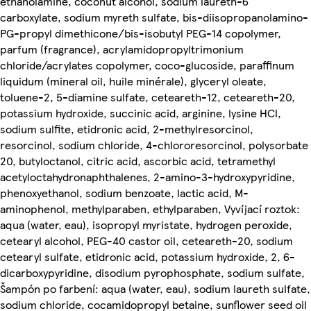
ethanolamine, coconut alcohol, sodium laureth-6
carboxylate, sodium myreth sulfate, bis-diisopropanolamino-
PG-propyl dimethicone/bis-isobutyl PEG-14 copolymer,
parfum (fragrance), acrylamidopropyltrimonium
chloride/acrylates copolymer, coco-glucoside, paraffinum
liquidum (mineral oil, huile minérale), glyceryl oleate,
toluene-2, 5-diamine sulfate, ceteareth-12, ceteareth-20,
potassium hydroxide, succinic acid, arginine, lysine HCl,
sodium sulfite, etidronic acid, 2-methylresorcinol,
resorcinol, sodium chloride, 4-chlororesorcinol, polysorbate
20, butyloctanol, citric acid, ascorbic acid, tetramethyl
acetyloctahydronaphthalenes, 2-amino-3-hydroxypyridine,
phenoxyethanol, sodium benzoate, lactic acid, M-
aminophenol, methylparaben, ethylparaben, Vyvíjací roztok:
aqua (water, eau), isopropyl myristate, hydrogen peroxide,
cetearyl alcohol, PEG-40 castor oil, ceteareth-20, sodium
cetearyl sulfate, etidronic acid, potassium hydroxide, 2, 6-
dicarboxypyridine, disodium pyrophosphate, sodium sulfate,
Šampón po farbení: aqua (water, eau), sodium laureth sulfate,
sodium chloride, cocamidopropyl betaine, sunflower seed oil