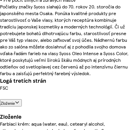
Počiatky značky Syoss siahajú do 70. rokov 20. storočia do
japonského mesta Osaka. Ponúka kvalitné produkty pre
starostlivosť o Vaše vlasy, ktorých receptúra kombinuje
tradíciu japonskej kozmetiky a moderných technológií. Či už
potrebujete bohatú dlhotrvajúcu farbu, starostlivosť presne
pre Váš typ vlasov, alebo zafixovať svoj účes. Nádhernú farbu
ako zo salóna môžete dosiahnuť aj z pohodlia svojho domova
vďaka řadám farieb na vlasy Syoss Oleo Intense a Syoss Color,
ktoré poskytujú veľmi širokú škálu módnych aj prírodných
odtieňov od svetloplavej cez červenú až po intenzívnu čiernu
farbu a zaisťujú perfektný farebný výsledok.
Logá tretích strán
FSC
Zloženie
Zloženie
Farbiaci krém: aqua (water, eau), cetearyl alcohol,