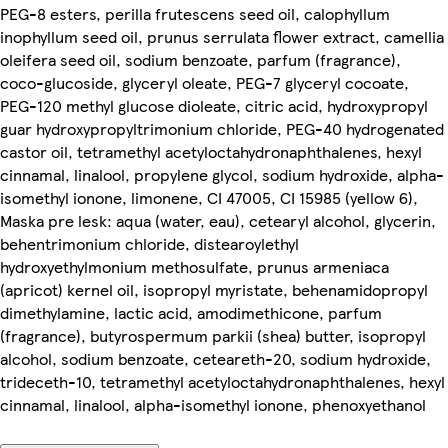
PEG-8 esters, perilla frutescens seed oil, calophyllum
inophyllum seed oil, prunus serrulata flower extract, camellia
oleifera seed oil, sodium benzoate, parfum (fragrance),
coco-glucoside, glyceryl oleate, PEG-7 glyceryl cocoate,
PEG-120 methyl glucose dioleate, citric acid, hydroxypropyl
guar hydroxypropyltrimonium chloride, PEG-40 hydrogenated
castor oil, tetramethyl acetyloctahydronaphthalenes, hexyl
cinnamal, linalool, propylene glycol, sodium hydroxide, alpha-
isomethyl ionone, limonene, CI 47005, CI 15985 (yellow 6),
Maska pre lesk: aqua (water, eau), cetearyl alcohol, glycerin,
behentrimonium chloride, distearoylethyl
hydroxyethylmonium methosulfate, prunus armeniaca
(apricot) kernel oil, isopropyl myristate, behenamidopropyl
dimethylamine, lactic acid, amodimethicone, parfum
(fragrance), butyrospermum parkii (shea) butter, isopropyl
alcohol, sodium benzoate, ceteareth-20, sodium hydroxide,
trideceth-10, tetramethyl acetyloctahydronaphthalenes, hexyl
cinnamal, linalool, alpha-isomethyl ionone, phenoxyethanol