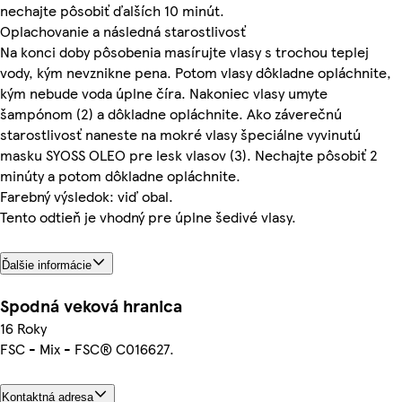
nechajte pôsobiť ďalších 10 minút.
Oplachovanie a následná starostlivosť
Na konci doby pôsobenia masírujte vlasy s trochou teplej
vody, kým nevznikne pena. Potom vlasy dôkladne opláchnite,
kým nebude voda úplne číra. Nakoniec vlasy umyte
šampónom (2) a dôkladne opláchnite. Ako záverečnú
starostlivosť naneste na mokré vlasy špeciálne vyvinutú
masku SYOSS OLEO pre lesk vlasov (3). Nechajte pôsobiť 2
minúty a potom dôkladne opláchnite.
Farebný výsledok: viď obal.
Tento odtieň je vhodný pre úplne šedivé vlasy.
Ďalšie informácie
Spodná veková hranica
16 Roky
FSC - Mix - FSC® C016627.
Kontaktná adresa