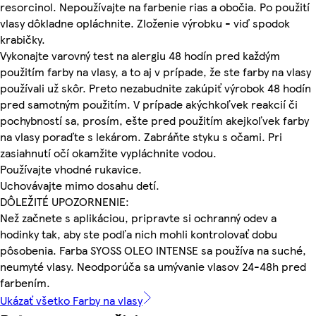
resorcinol. Nepoužívajte na farbenie rias a obočia. Po použití
vlasy dôkladne opláchnite. Zloženie výrobku - viď spodok
krabičky.
Vykonajte varovný test na alergiu 48 hodín pred každým
použitím farby na vlasy, a to aj v prípade, že ste farby na vlasy
používali už skôr. Preto nezabudnite zakúpiť výrobok 48 hodín
pred samotným použitím. V prípade akýchkoľvek reakcií či
pochybností sa, prosím, ešte pred použitím akejkoľvek farby
na vlasy poraďte s lekárom. Zabráňte styku s očami. Pri
zasiahnutí očí okamžite vypláchnite vodou.
Používajte vhodné rukavice.
Uchovávajte mimo dosahu detí.
DÔLEŽITÉ UPOZORNENIE:
Než začnete s aplikáciou, pripravte si ochranný odev a
hodinky tak, aby ste podľa nich mohli kontrolovať dobu
pôsobenia. Farba SYOSS OLEO INTENSE sa používa na suché,
neumyté vlasy. Neodporúča sa umývanie vlasov 24-48h pred
farbením.
Ukázať všetko Farby na vlasy