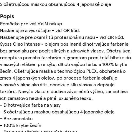
S ošetrujúcou maskou obsahujúcou 4 japonské oleje
Popis
Pomôcka pre váš ďalší nákup.
Naskenujte a vyskúšajte - viď QR kód.
Naskenujte pre okamžitú profesionálnu radu - viď QR kód.
Syoss Oleo Intense - olejom posilnené dlhotrvajúce farbenie
bez amoniaku pre pocit silných a zdravých vlasov. Ošetrujúca
receptúra ​​pomáha farebným pigmentom preniknúť hlboko do
vlasových vlákien pre sýtu, dlhotrvajúcu farbu a 100% krytie
šedín. Ošetrujúca maska ​​s technológiou PLEX, obohatená o
zmes 4 japonských olejov, po procese farbenia obaľuje
vlasové vlákna ako štít, obnovuje silu vlasov a zlepšuje
textúru. Navyše vlasom dodáva záverečnú výživu, zanecháva
ich zamatovo hebké a plné luxusného lesku.
- Dlhotrvajúca farba na vlasy
- S ošetrujúcou maskou obsahujúcou 4 japonské oleje
- Bez amoniaku
- 100% krytie šedín
- Pre pocit silných a zdravých vlasov