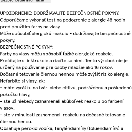
Bezpečnostné informácie
UPOZORNENIE: DODRŽIAVAJTE BEZPEČNOSTNÉ POKYNY.
Odporúčame vykonať test na podozrenie z alergie 48 hodín
pred použitím farby na vlasy.
Môže spôsobiť alergickú reakciu - dodržiavajte bezpečnostné
pokyny.
BEZPEČNOSTNÉ POKYNY:
Farby na vlasy môžu spôsobiť ťažké alergické reakcie.
Prečítajte si inštrukcie a riaďte sa nimi. Tento výrobok nie je
určený na používanie pre osoby mladšie ako 16 rokov.
Dočasné tetovanie čiernou hennou môže zvýšiť riziko alergie.
Nefarbite si vlasy, ak:
- máte vyrážku na tvári alebo citlivú, podráždenú a poškodenú
pokožku hlavy,
- ste už niekedy zaznamenali akúkoľvek reakciu po farbení
vlasov,
- ste v minulosti zaznamenali reakciu na dočasné tetovanie
čiernou henou.
Obsahuje peroxid vodíka, fenyléndiamíny (toluendiamíny) a