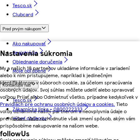
Tesco.sk
Clubcard
Pred prvým nákupom
Ako nakupovať
Nastavenia súkromia
Registrácia
Objednanie doručenia
My a našich 18 partnerov ukladáme informácie v zariadení
Moje obľúbené
alebo k nim pristupujeme, napríklad k jedinečným
identifikátorom v súboroch cookie, za účelom spracúvania
Kontaktujte nás
osobných údajov. Svoj súhlas môžete udeliť alebo spravovať
voľbou Prijať alebo Odmietnuť všetko, prípadne kedykoľvek v
Tesco.sk
Pravidlách pre ochranu osobných údajov a cookies.
Tieto
Zákaznícka linka - 0800222333
voľby oznámime našim partnerom a neovplyvnia údaje o
Výber obchodu
prehliadaní. Vaše rozhodnutie však zmení spôsob, akým vám
prispôsobíme nakupovanie na našom webe.
followUs
Svoje nastavenia súhlasu môžete zmeniť kliknutím na