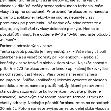
vlasoch viditeľné zvyšky predchádzajúceho farbenia, Vaše
vlasy sú úplne odrastené. Pripravenú farbiacu zmes naneste
priamo z aplikačnej liekovky na suché, neumyté vlasy
pramienok po pramienku. Následne dôkladne rozotrite a
dbajte, aby boli všetky vlasy dokonale pokryté. Nechajte
pôsobiť 30 minút. Pre odtiene 9-10 a 10-50: nechajte pôsobiť
45 minút.
Farbenie odrastených vlasov:
Tento spôsob použitia je nevyhnutný, ak: - Vaše vlasy už boli
zafarbené a sú vidieť odrasty pri korienkoch, - alebo sú
končeky vlasov tmavšie alebo v zlom stave. Najskôr naneste
približne 2/3 farbiace zmesi priamo z aplikačnej liekovky iba
na odrastenú časť vlasov. Vlasy pred nanesením zmesi
neumývajte. Špičkou aplikačnej liekovky vytvorte vo vlasoch
cestičku a zmes naneste pozdĺž nej. Špičkami prstov zmes
starostlivo rozprestrite ku korienkom (použite priložené
rukavice). Rovnakým spôsobom naneste farbiacu zmes na
všetky odrasty. Nechajte pôsobiť farbiacu zmes na odrastoch
20 minút. Potom naneste zvyšnú zmes po celej dĺžke vlasov a