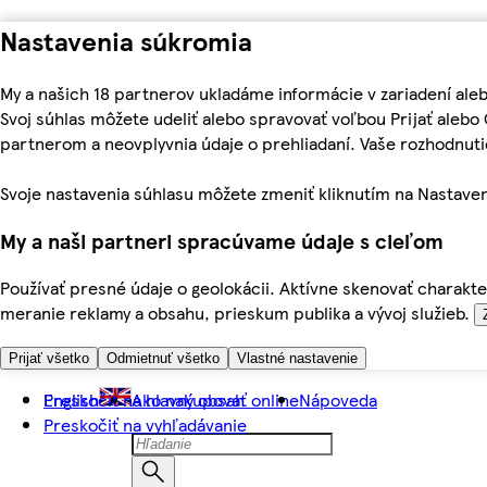
Nastavenia súkromia
My a našich 18 partnerov ukladáme informácie v zariadení ale
Svoj súhlas môžete udeliť alebo spravovať voľbou Prijať aleb
partnerom a neovplyvnia údaje o prehliadaní. Vaše rozhodnu
Svoje nastavenia súhlasu môžete zmeniť kliknutím na Nastaven
My a naši partneri spracúvame údaje s cieľom
Používať presné údaje o geolokácii. Aktívne skenovať charakter
meranie reklamy a obsahu, prieskum publika a vývoj služieb.
Prijať všetko
Odmietnuť všetko
Vlastné nastavenie
Preskočiť na hlavný obsah
English
Ako nakupovať online
Nápoveda
Preskočiť na vyhľadávanie