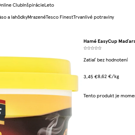
nline Club
Inšpirácie
Leto
so a lahôdky
Mrazené
Tesco Finest
Trvanlivé potraviny
Hamé EasyCup Maďarsk
Zatiaľ bez hodnotení
8,62 €/kg
3,45 €
Tento produkt je mome