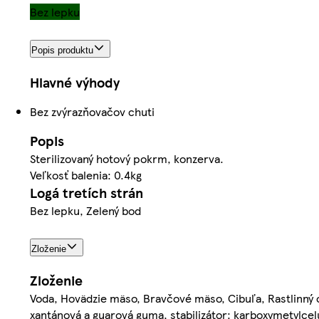
Bez lepku
Popis produktu
Hlavné výhody
Bez zvýrazňovačov chuti
Popis
Sterilizovaný hotový pokrm, konzerva.
Veľkosť balenia: 0.4kg
Logá tretích strán
Bez lepku, Zelený bod
Zloženie
Zloženie
Voda, Hovädzie mäso, Bravčové mäso, Cibuľa, Rastlinný o
xantánová a guarová guma, stabilizátor: karboxymetylce