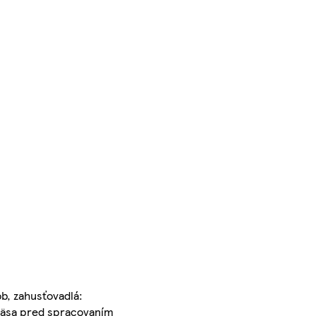
ob, zahusťovadlá:
 mäsa pred spracovaním