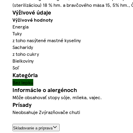
(sterilizáciou) 18 % hm. a bravčového mäsa 15, 5% hm.
Výživové údaje
Výživové hodnoty
Energia
Tuky
z toho nasýtené mastné kyseliny
Sacharidy
z toho cukry
Bielkoviny
Soľ
Kategória
Bez lepku
Informácie o alergénoch
Môže obsahovať stopy sóje, mlieka, vajec.
Prísady
Neobsahuje Zvýrazňovače chuti
Skladovanie a príprava