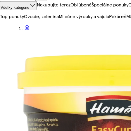
Nakupujte teraz
Obľúbené
Špeciálne ponuky
O
Všetky kategórie
Top ponuky
Ovocie, zelenina
Mliečne výrobky a vajcia
Pekáreň
Mä