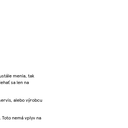
ustále menia, tak
iehať sa len na
servis, alebo výrobcu
. Toto nemá vplyv na