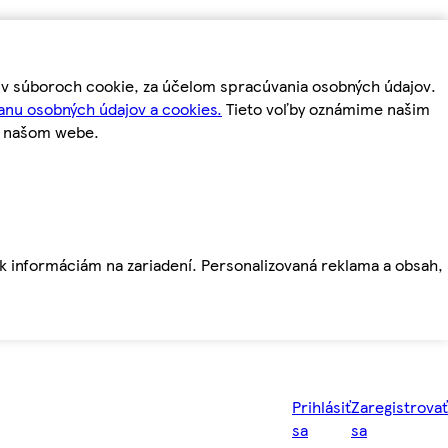
m v súboroch cookie, za účelom spracúvania osobných údajov.
anu osobných údajov a cookies.
Tieto voľby oznámime našim
a našom webe.
ť k informáciám na zariadení. Personalizovaná reklama a obsah,
Prihlásiť
Zaregistrovať
sa
sa