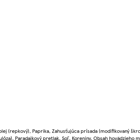
lej (repkový), Paprika, Zahusťujúca prísada (modifikovaný škr
lulóza), Paradajkový pretlak, Soľ, Koreniny, Obsah hovädzieho