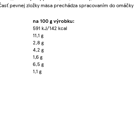
, Časť pevnej zložky mäsa prechádza spracovaním do omáčky
na 100 g výrobku:
591 kJ/142 kcal
11,1 g
2,8 g
4,2 g
1,6 g
6,5 g
1,1 g