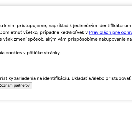
bo k nim pristupujeme, napríklad k jedinečným identifikátoro
o Odmietnuť všetko, prípadne kedykoľvek v
Pravidlách pre ochr
tie však zmení spôsob, akým vám prispôsobíme nakupovanie n
ia cookies v pätičke stránky.
istiky zariadenia na identifikáciu. Ukladať a/alebo pristupova
Zoznam partnerov