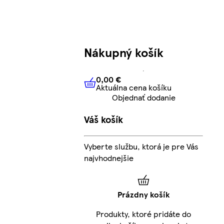
Nákupný košík
0,00 €
Aktuálna cena košíku
0,00 €
Aktuálna cena košíku
Objednať dodanie
Váš košík
Vyberte službu, ktorá je pre Vás
najvhodnejšie
Prázdny košík
Produkty, ktoré pridáte do