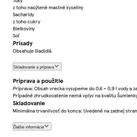
Tuky
z toho nasýtené mastné kyseliny
Sacharidy
z toho cukry
Bielkoviny
Soľ
Prísady
Obsahuje Sladidlá
Skladovanie a príprava
Príprava a použitie
Príprava: Obsah vrecka vysypeme do 0,6 - 0,9 l vody a 
Prípadné zhrudkovatenie nemá vplyv na kvalitu Šumienky
Skladovanie
Minimálna trvanlivosť do konca: Uvedené na zadnej stran
Ďalšie informácie