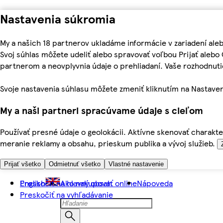
Nastavenia súkromia
My a našich 18 partnerov ukladáme informácie v zariadení ale
Svoj súhlas môžete udeliť alebo spravovať voľbou Prijať aleb
partnerom a neovplyvnia údaje o prehliadaní. Vaše rozhodnu
Svoje nastavenia súhlasu môžete zmeniť kliknutím na Nastaven
My a naši partneri spracúvame údaje s cieľom
Používať presné údaje o geolokácii. Aktívne skenovať charakter
meranie reklamy a obsahu, prieskum publika a vývoj služieb.
Prijať všetko
Odmietnuť všetko
Vlastné nastavenie
Preskočiť na hlavný obsah
English
Ako nakupovať online
Nápoveda
Preskočiť na vyhľadávanie