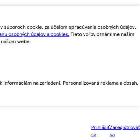
m v súboroch cookie, za účelom spracúvania osobných údajov.
anu osobných údajov a cookies.
Tieto voľby oznámime našim
a našom webe.
ť k informáciám na zariadení. Personalizovaná reklama a obsah,
Prihlásiť
Zaregistrovať
sa
sa