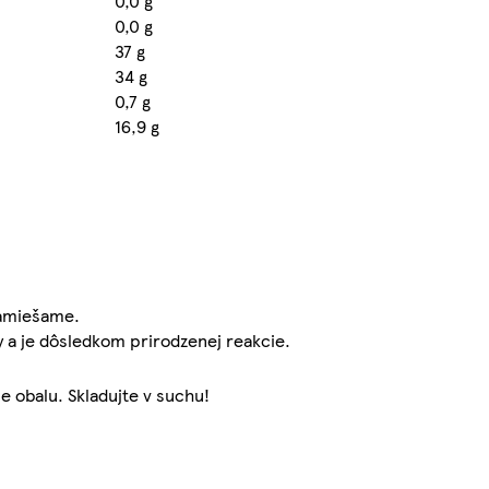
0,0 g
0,0 g
37 g
34 g
0,7 g
16,9 g
zamiešame.
 a je dôsledkom prirodzenej reakcie.
e obalu. Skladujte v suchu!