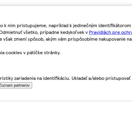
bo k nim pristupujeme, napríklad k jedinečným identifikátoro
o Odmietnuť všetko, prípadne kedykoľvek v
Pravidlách pre ochr
tie však zmení spôsob, akým vám prispôsobíme nakupovanie n
ia cookies v pätičke stránky.
istiky zariadenia na identifikáciu. Ukladať a/alebo pristupova
Zoznam partnerov