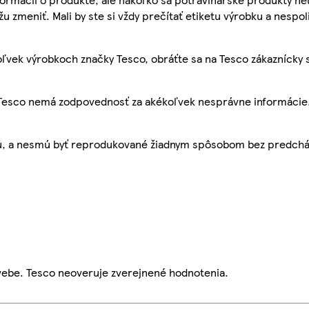
žu zmeniť. Mali by ste si vždy prečítať etiketu výrobku a nespol
ľvek výrobkoch značky Tesco, obráťte sa na Tesco zákaznícky 
, Tesco nemá zodpovednosť za akékoľvek nesprávne informácie
bu, a nesmú byť reprodukované žiadnym spôsobom bez predch
webe. Tesco neoveruje zverejnené hodnotenia.