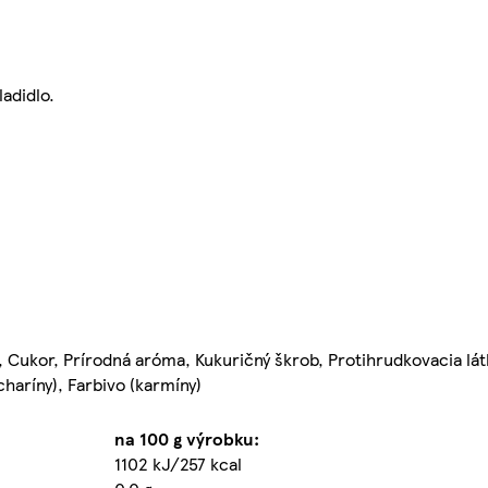
adidlo.
), Cukor, Prírodná aróma, Kukuričný škrob, Protihrudkovacia látk
charíny), Farbivo (karmíny)
na 100 g výrobku:
1102 kJ/257 kcal