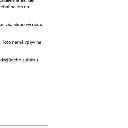
iehať sa len na
servis, alebo výrobcu
. Toto nemá vplyv na
ádzajúceho súhlasu