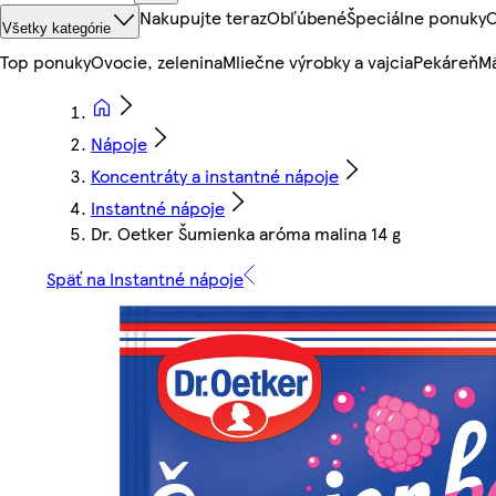
Nakupujte teraz
Obľúbené
Špeciálne ponuky
O
Všetky kategórie
Top ponuky
Ovocie, zelenina
Mliečne výrobky a vajcia
Pekáreň
Mä
Nápoje
Koncentráty a instantné nápoje
Instantné nápoje
Dr. Oetker Šumienka aróma malina 14 g
Späť na Instantné nápoje