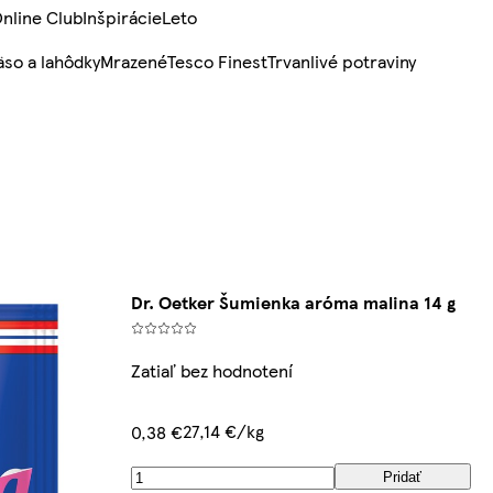
nline Club
Inšpirácie
Leto
so a lahôdky
Mrazené
Tesco Finest
Trvanlivé potraviny
Dr. Oetker Šumienka aróma malina 14 g
Zatiaľ bez hodnotení
27,14 €/kg
0,38 €
Pridať