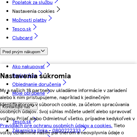
Poplatok za službu
Nastavenia cookies
Možnosti platby
Tesco.sk
Clubcard
Pred prvým nákupom
Ako nakupovať
Nastavenia súkromia
Registrácia
Objednanie doručenia
My a našich 18 partnerov ukladáme informácie v zariadení
Moje obľúbené
alebo k nim pristupujeme, napríklad k jedinečným
identifikátorom v súboroch cookie, za účelom spracúvania
Kontaktujte nás
osobných údajov. Svoj súhlas môžete udeliť alebo spravovať
voľbou Prijať alebo Odmietnuť všetko, prípadne kedykoľvek v
Tesco.sk
Pravidlách pre ochranu osobných údajov a cookies.
Tieto
Zákaznícka linka - 0800222333
voľby oznámime našim partnerom a neovplyvnia údaje o