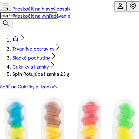
Preskočiť na hlavný obsah
Preskočiť na vyhľadávanie
Trvanlivé potraviny
Sladké pochutiny
Cukríky a lízanky
Spin Rotujúca lízanka 23 g
Späť na Cukríky a lízanky