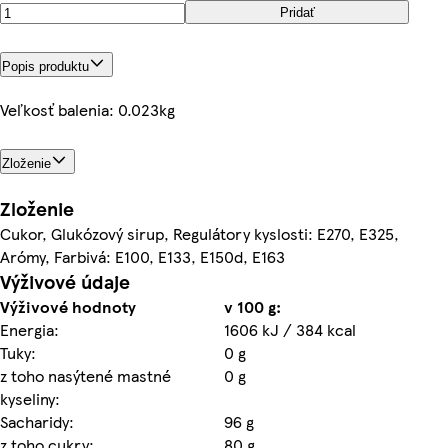
Pridať
Popis produktu
Veľkosť balenia: 0.023kg
Zloženie
Zloženie
Cukor, Glukózový sirup, Regulátory kyslosti: E270, E325,
Arómy, Farbivá: E100, E133, E150d, E163
Výživové údaje
Výživové hodnoty
v 100 g:
Energia:
1606 kJ / 384 kcal
Tuky:
0 g
z toho nasýtené mastné
0 g
kyseliny:
Sacharidy:
96 g
z toho cukry:
80 g