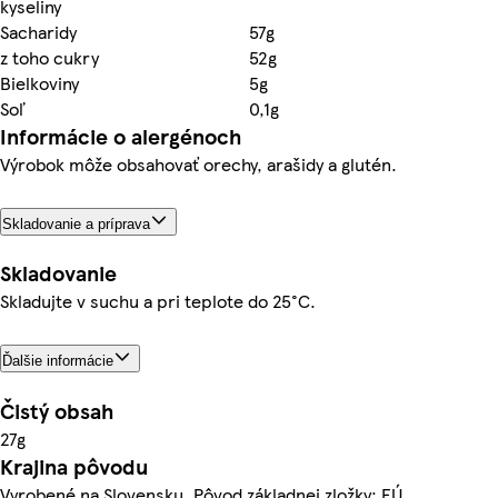
kyseliny
Sacharidy
57g
z toho cukry
52g
Bielkoviny
5g
Soľ
0,1g
Informácie o alergénoch
Výrobok môže obsahovať orechy, arašidy a glutén.
Skladovanie a príprava
Skladovanie
Skladujte v suchu a pri teplote do 25°C.
Ďalšie informácie
Čistý obsah
27g
Krajina pôvodu
Vyrobené na Slovensku. Pôvod základnej zložky: EÚ