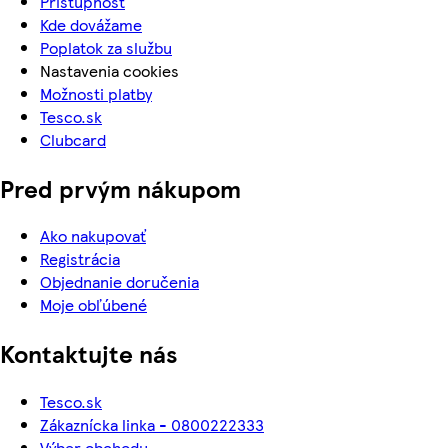
Prístupnosť
Kde dovážame
Poplatok za službu
Nastavenia cookies
Možnosti platby
Tesco.sk
Clubcard
Pred prvým nákupom
Ako nakupovať
Registrácia
Objednanie doručenia
Moje obľúbené
Kontaktujte nás
Tesco.sk
Zákaznícka linka - 0800222333
Výber obchodu