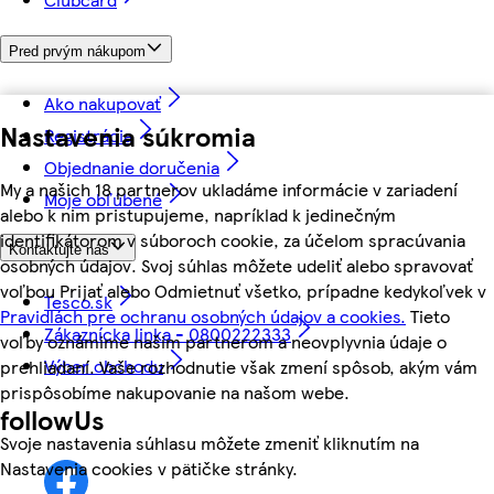
Pred prvým nákupom
Ako nakupovať
Nastavenia súkromia
Registrácia
Objednanie doručenia
My a našich 18 partnerov ukladáme informácie v zariadení
Moje obľúbené
alebo k nim pristupujeme, napríklad k jedinečným
identifikátorom v súboroch cookie, za účelom spracúvania
Kontaktujte nás
osobných údajov. Svoj súhlas môžete udeliť alebo spravovať
voľbou Prijať alebo Odmietnuť všetko, prípadne kedykoľvek v
Tesco.sk
Pravidlách pre ochranu osobných údajov a cookies.
Tieto
Zákaznícka linka - 0800222333
voľby oznámime našim partnerom a neovplyvnia údaje o
Výber obchodu
prehliadaní. Vaše rozhodnutie však zmení spôsob, akým vám
prispôsobíme nakupovanie na našom webe.
followUs
Svoje nastavenia súhlasu môžete zmeniť kliknutím na
Nastavenia cookies v pätičke stránky.