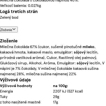
Veľkosť balenia: 0.027kg
Logá tretích strán
Zelený bod
Zloženie
Zloženie
Mliečna čokoláda 67% (cukor, sušené plnotučné
mlieko
,
kakaová hmota, kakaové maslo, emulgátor:
sójový
lecitín,
prírodná vanilková aróma), Cukor, Rastlinný olej palmový,
Glukózový sirup, Alkohol, Aróma, Emulgátor:
sójový
lecitín, V
náplni je 7% čokolády, V mliečnej čokoláde kakaová sušina
najmenej 28%, mliečna sušina najmenej 22%
Výživové údaje
Výživové hodnoty
na 100g:
Energia
2207 kJ (527 kcal)
Tuky
29g
z toho nasýtené mastné
17g