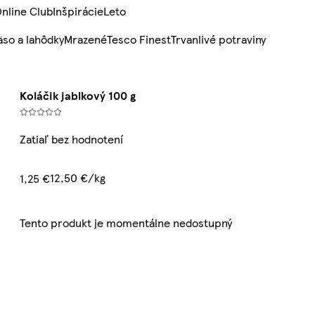
nline Club
Inšpirácie
Leto
so a lahôdky
Mrazené
Tesco Finest
Trvanlivé potraviny
Koláčik jablkový 100 g
Zatiaľ bez hodnotení
12,50 €/kg
1,25 €
Tento produkt je momentálne nedostupný