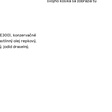
svojho košíka sa zobrazia tu
 (E300), konzervačné
stlinný olej repkový,
, jodid draselný,