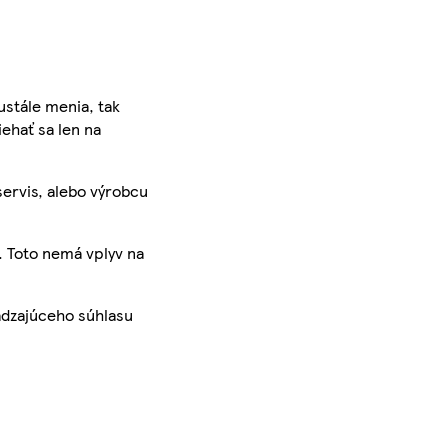
ustále menia, tak
iehať sa len na
servis, alebo výrobcu
. Toto nemá vplyv na
ádzajúceho súhlasu