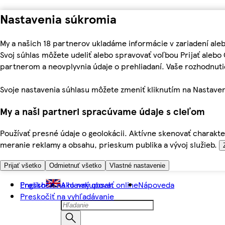
Nastavenia súkromia
My a našich 18 partnerov ukladáme informácie v zariadení ale
Svoj súhlas môžete udeliť alebo spravovať voľbou Prijať aleb
partnerom a neovplyvnia údaje o prehliadaní. Vaše rozhodnu
Svoje nastavenia súhlasu môžete zmeniť kliknutím na Nastaven
My a naši partneri spracúvame údaje s cieľom
Používať presné údaje o geolokácii. Aktívne skenovať charakter
meranie reklamy a obsahu, prieskum publika a vývoj služieb.
Prijať všetko
Odmietnuť všetko
Vlastné nastavenie
Preskočiť na hlavný obsah
English
Ako nakupovať online
Nápoveda
Preskočiť na vyhľadávanie