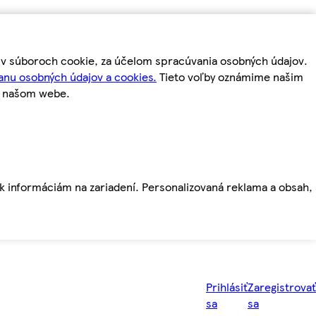
m v súboroch cookie, za účelom spracúvania osobných údajov.
anu osobných údajov a cookies.
Tieto voľby oznámime našim
a našom webe.
ť k informáciám na zariadení. Personalizovaná reklama a obsah,
Prihlásiť
Zaregistrovať
sa
sa