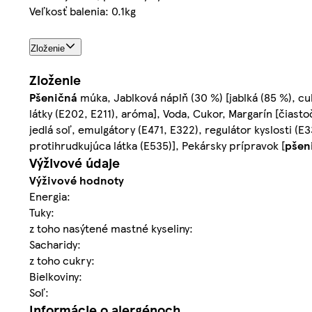
Veľkosť balenia: 0.1kg
Zloženie
Zloženie
Pšeničná
múka, Jablková náplň (30 %) [jablká (85 %), cu
látky (E202, E211), aróma], Voda, Cukor, Margarín [čiast
jedlá soľ, emulgátory (E471, E322), regulátor kyslosti (E3
protihrudkujúca látka (E535)], Pekársky prípravok [
pšen
Výživové údaje
Výživové hodnoty
Energia:
Tuky:
z toho nasýtené mastné kyseliny:
Sacharidy:
z toho cukry:
Bielkoviny:
Soľ:
Informácie o alergénoch