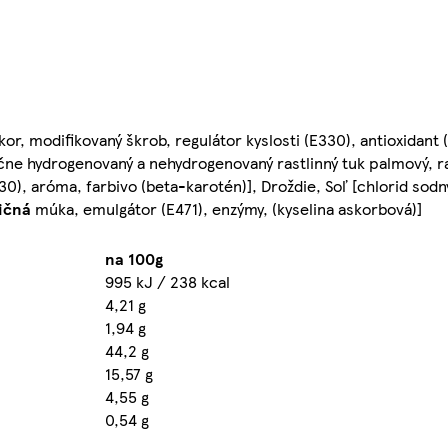
kor, modifikovaný škrob, regulátor kyslosti (E330), antioxidant
očne hydrogenovaný a nehydrogenovaný rastlinný tuk palmový, ra
30), aróma, farbivo (beta-karotén)], Droždie, Soľ [chlorid sodný
ičná
múka, emulgátor (E471), enzýmy, (kyselina askorbová)]
na 100g
995 kJ / 238 kcal
4,21 g
1,94 g
44,2 g
15,57 g
4,55 g
0,54 g