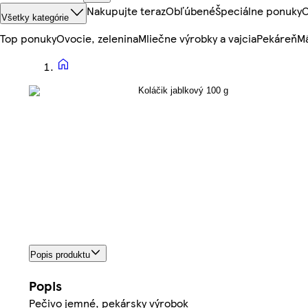
Nakupujte teraz
Obľúbené
Špeciálne ponuky
O
Všetky kategórie
Top ponuky
Ovocie, zelenina
Mliečne výrobky a vajcia
Pekáreň
Mä
Popis produktu
Popis
Pečivo jemné, pekársky výrobok