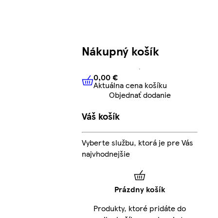
Nákupný košík
0,00 €
Aktuálna cena košíku
0,00 €
Aktuálna cena košíku
Objednať dodanie
Váš košík
Vyberte službu, ktorá je pre Vás
najvhodnejšie
Prázdny košík
Produkty, ktoré pridáte do