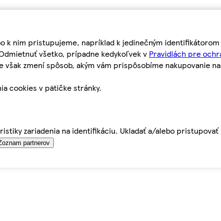
bo k nim pristupujeme, napríklad k jedinečným identifikátoro
o Odmietnuť všetko, prípadne kedykoľvek v
Pravidlách pre ochr
tie však zmení spôsob, akým vám prispôsobíme nakupovanie n
ia cookies v pätičke stránky.
istiky zariadenia na identifikáciu. Ukladať a/alebo pristupova
Zoznam partnerov