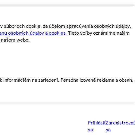
m v súboroch cookie, za účelom spracúvania osobných údajov.
anu osobných údajov a cookies.
Tieto voľby oznámime našim
a našom webe.
ť k informáciám na zariadení. Personalizovaná reklama a obsah,
Prihlásiť
Zaregistrovať
sa
sa