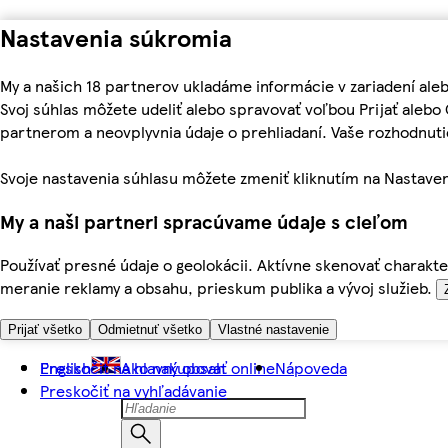
Nastavenia súkromia
My a našich 18 partnerov ukladáme informácie v zariadení ale
Svoj súhlas môžete udeliť alebo spravovať voľbou Prijať aleb
partnerom a neovplyvnia údaje o prehliadaní. Vaše rozhodnu
Svoje nastavenia súhlasu môžete zmeniť kliknutím na Nastaven
My a naši partneri spracúvame údaje s cieľom
Používať presné údaje o geolokácii. Aktívne skenovať charakter
meranie reklamy a obsahu, prieskum publika a vývoj služieb.
Prijať všetko
Odmietnuť všetko
Vlastné nastavenie
Preskočiť na hlavný obsah
English
Ako nakupovať online
Nápoveda
Preskočiť na vyhľadávanie