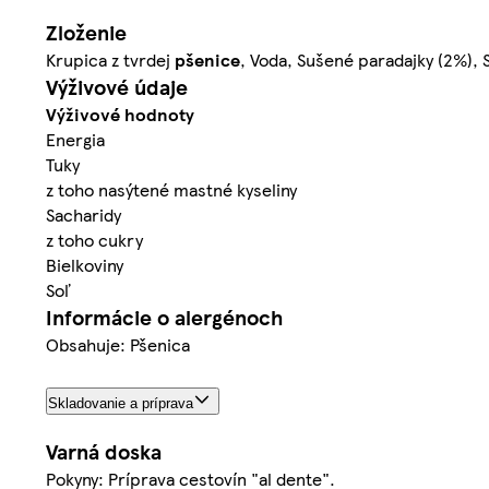
Zloženie
Krupica z tvrdej
pšenice
, Voda, Sušené paradajky (2%),
Výživové údaje
Výživové hodnoty
Energia
Tuky
z toho nasýtené mastné kyseliny
Sacharidy
z toho cukry
Bielkoviny
Soľ
Informácie o alergénoch
Obsahuje: Pšenica
Skladovanie a príprava
Varná doska
Pokyny: Príprava cestovín "al dente".