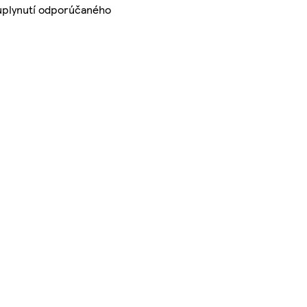
o uplynutí odporúčaného