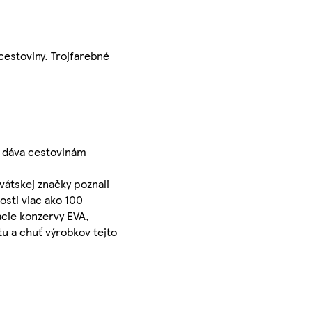
 cestoviny. Trojfarebné
, dáva cestovinám
átskej značky poznali
sti viac ako 100
cie konzervy EVA,
tu a chuť výrobkov tejto