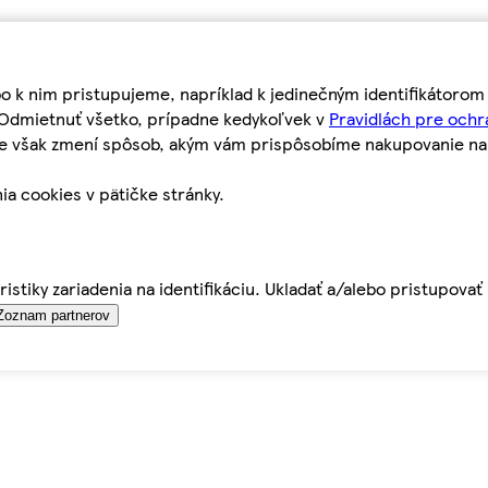
bo k nim pristupujeme, napríklad k jedinečným identifikátoro
o Odmietnuť všetko, prípadne kedykoľvek v
Pravidlách pre ochr
tie však zmení spôsob, akým vám prispôsobíme nakupovanie n
ia cookies v pätičke stránky.
istiky zariadenia na identifikáciu. Ukladať a/alebo pristupova
Zoznam partnerov