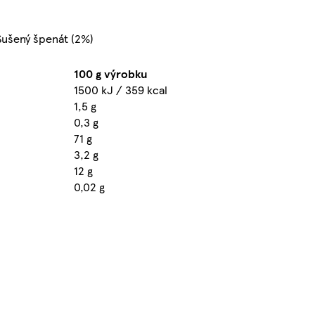
 Sušený špenát (2%)
100 g výrobku
1500 kJ / 359 kcal
1,5 g
0,3 g
71 g
3,2 g
12 g
0,02 g