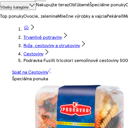
Nakupujte teraz
Obľúbené
Špeciálne ponuky
O
Všetky kategórie
Top ponuky
Ovocie, zelenina
Mliečne výrobky a vajcia
Pekáreň
Mä
Trvanlivé potraviny
Ryža, cestoviny a strukoviny
Cestoviny
Podravka Fusilli tricolori semolínové cestoviny 500
Späť na Cestoviny
Špeciálna ponuka