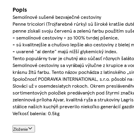
Popis
Semolínové sušené bezvaječné cestoviny
Penne tricolori (Trojfarebné rúrky) sú široké kratšie dut
penne získali svoju červenú a zelenú farbu použitím su
- semolínové cestoviny - zo 100% tvrdej pšenice,
- sú kvalitnejšie a chuťovo lepšie ako cestoviny z bielej 
- uvarené "al dente" majú nižší glykemický index.
Tento populárny tvar je chutný ako súčasť rôznych šaláto
Semolinové cestoviny sa vyrábajú výlučne z krupice a v
krásnu žltú farbu. Tento názov pochádza z latinského „si
Spoločnosť PODRAVKA INTERNATIONAL, s.r.o. pôsobí na s
Slováci už v osemdesiatych rokoch. Okrem presláveného
sortimentových položiek predávaných pod štyrmi značka
zeleninová príloha Ajvar, kvalitná ryža a strukoviny Lagri
stálice našich kuchýň preverilo niekoľko generácií gazdi
Veľkosť balenia: 0.5kg
Zloženie