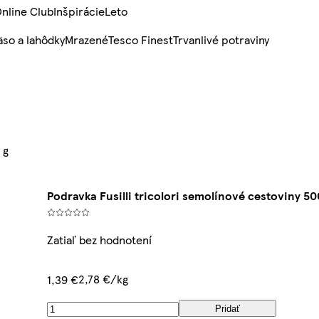
nline Club
Inšpirácie
Leto
so a lahôdky
Mrazené
Tesco Finest
Trvanlivé potraviny
 g
Podravka Fusilli tricolori semolínové cestoviny 50
Zatiaľ bez hodnotení
2,78 €/kg
1,39 €
Pridať