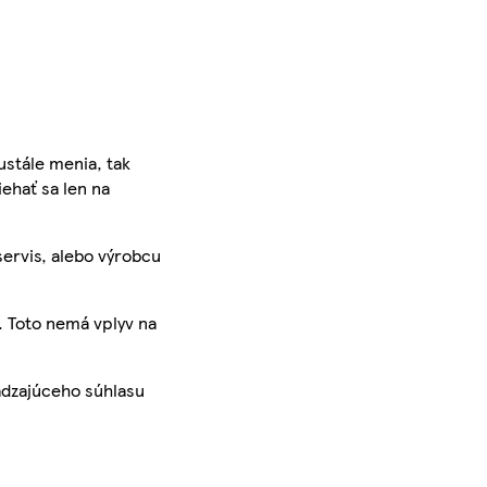
ustále menia, tak
iehať sa len na
servis, alebo výrobcu
. Toto nemá vplyv na
ádzajúceho súhlasu