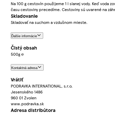
Na 100 g cestovín použijeme 1 l slanej vody. Keď voda z
času cestoviny precedíme. Cestoviny sú uvarené na záhry
Skladovanie
Skladovať na suchom a vzdušnom mieste.
Ďalšie informácie
Čistý obsah
500g ℮
Kontaktná adresa
Vrátiť
PODRAVKA INTERNATIONAL, s.r.o.
Jesenského 1486
960 01 Zvolen
www.podravka.sk
Adresa distribútora