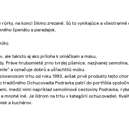
é rúrky, na konci šikmo zrezané. Sú to vynikajúce a všestranné
šeného špenátu a paradajok.
múky,
v, ale takisto aj ako príloha k omáčkam a mäsu.
ody. Práve hrubomleté zrno tvrdej pšenice, nazývanej semolina
mile" a označuje dobrú a ušľachtilú múku.
lovenskom trhu od roku 1993, avšak prvé produkty tejto chorv
 tradičného Ochucovadla Podravka patrí do portfólia spoločno
mi, medzi nimi napríklad semolinové cestoviny Podravka, ryba
s a mnohé iné. Je lídrom na trhu v kategórii ochucovadiel. Kvali
niek a kuchárov.