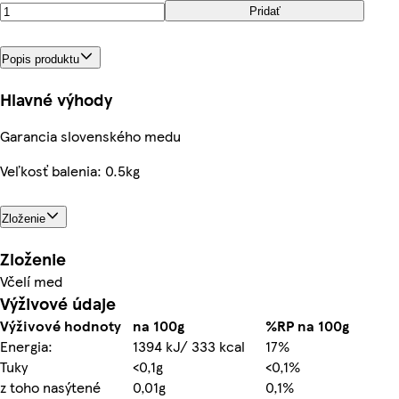
Pridať
Popis produktu
Hlavné výhody
Garancia slovenského medu
Veľkosť balenia: 0.5kg
Zloženie
Zloženie
Včelí med
Výživové údaje
Výživové hodnoty
na 100g
%RP na 100g
Energia:
1394 kJ/ 333 kcal
17%
Tuky
<0,1g
<0,1%
z toho nasýtené
0,01g
0,1%