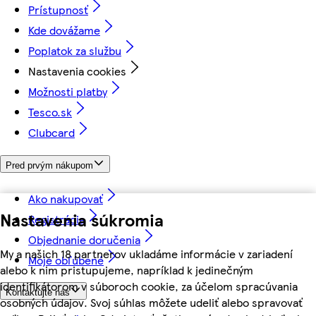
Prístupnosť
Kde dovážame
Poplatok za službu
Nastavenia cookies
Možnosti platby
Tesco.sk
Clubcard
Pred prvým nákupom
Ako nakupovať
Nastavenia súkromia
Registrácia
Objednanie doručenia
My a našich 18 partnerov ukladáme informácie v zariadení
Moje obľúbené
alebo k nim pristupujeme, napríklad k jedinečným
identifikátorom v súboroch cookie, za účelom spracúvania
Kontaktujte nás
osobných údajov. Svoj súhlas môžete udeliť alebo spravovať