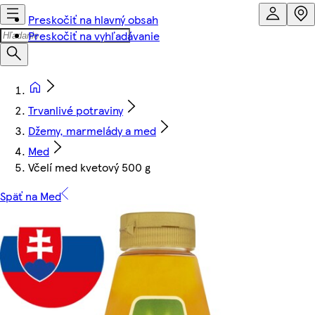
Preskočiť na hlavný obsah
Preskočiť na vyhľadávanie
Trvanlivé potraviny
Džemy, marmelády a med
Med
Včelí med kvetový 500 g
Späť na Med