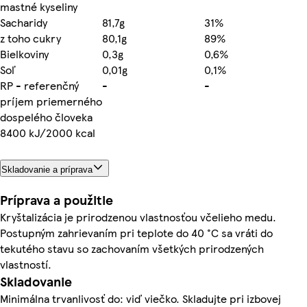
mastné kyseliny
Sacharidy
81,7g
31%
z toho cukry
80,1g
89%
Bielkoviny
0,3g
0,6%
Soľ
0,01g
0,1%
RP - referenčný
-
-
príjem priemerného
dospelého človeka
8400 kJ/2000 kcal
Skladovanie a príprava
Príprava a použitie
Kryštalizácia je prirodzenou vlastnosťou včelieho medu.
Postupným zahrievaním pri teplote do 40 °C sa vráti do
tekutého stavu so zachovaním všetkých prirodzených
vlastností.
Skladovanie
Minimálna trvanlivosť do: viď viečko. Skladujte pri izbovej