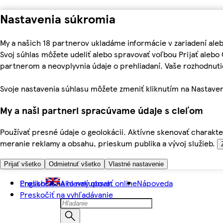
Nastavenia súkromia
My a našich 18 partnerov ukladáme informácie v zariadení ale
Svoj súhlas môžete udeliť alebo spravovať voľbou Prijať aleb
partnerom a neovplyvnia údaje o prehliadaní. Vaše rozhodnu
Svoje nastavenia súhlasu môžete zmeniť kliknutím na Nastaven
My a naši partneri spracúvame údaje s cieľom
Používať presné údaje o geolokácii. Aktívne skenovať charakter
meranie reklamy a obsahu, prieskum publika a vývoj služieb.
Prijať všetko
Odmietnuť všetko
Vlastné nastavenie
Preskočiť na hlavný obsah
English
Ako nakupovať online
Nápoveda
Preskočiť na vyhľadávanie