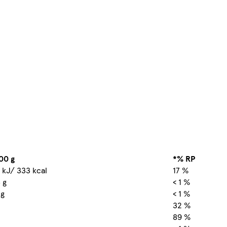
00 g
*% RP
 kJ/ 333 kcal
17 %
 g
< 1 %
 g
< 1 %
32 %
89 %