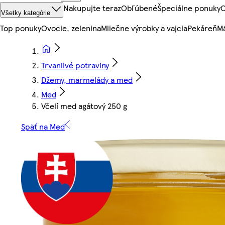
Nakupujte teraz
Obľúbené
Špeciálne ponuky
O
Všetky kategórie
Top ponuky
Ovocie, zelenina
Mliečne výrobky a vajcia
Pekáreň
Mä
Trvanlivé potraviny
Džemy, marmelády a med
Med
Včelí med agátový 250 g
Späť na Med