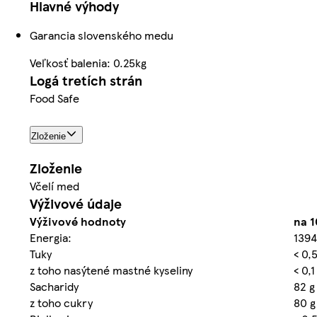
Hlavné výhody
Garancia slovenského medu
Veľkosť balenia: 0.25kg
Logá tretích strán
Food Safe
Zloženie
Zloženie
Včelí med
Výživové údaje
Výživové hodnoty
na 1
Energia:
1394
Tuky
< 0,5
z toho nasýtené mastné kyseliny
< 0,1
Sacharidy
82 g
z toho cukry
80 g