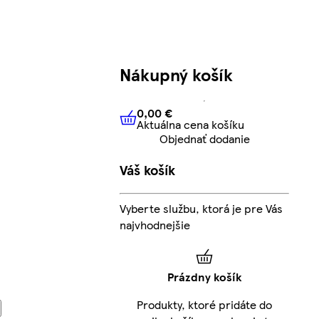
Nákupný košík
0,00 €
Aktuálna cena košíku
0,00 €
Aktuálna cena košíku
Objednať dodanie
Váš košík
Vyberte službu, ktorá je pre Vás
najvhodnejšie
Prázdny košík
Produkty, ktoré pridáte do