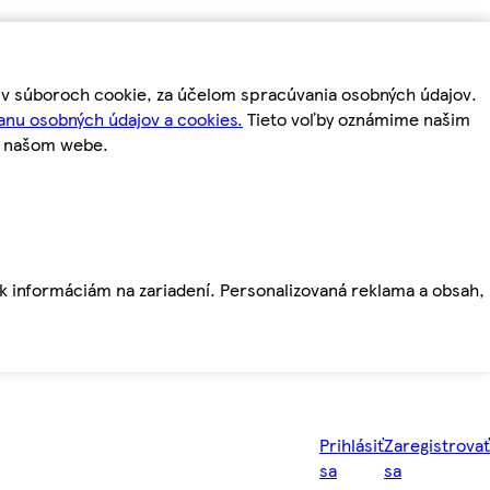
m v súboroch cookie, za účelom spracúvania osobných údajov.
anu osobných údajov a cookies.
Tieto voľby oznámime našim
a našom webe.
ť k informáciám na zariadení. Personalizovaná reklama a obsah,
Prihlásiť
Zaregistrovať
sa
sa