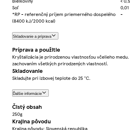
Bielkoviny
< 0,5
Soľ
0,01
*RP - referenčný príjem priemerného dospelého
-
(8400 kJ/2000 kcal)
Skladovanie a príprava
Príprava a použitie
Kryštalizácia je prirodzenou vlastnosťou včelieho medu.
zachovaním všetkých prirodzených vlastností.
Skladovanie
Skladujte pri izbovej teplote do 25 °C.
Ďalšie informácie
Čistý obsah
250g
Krajina pôvodu
Krajina pôvodu: Slovenská republika