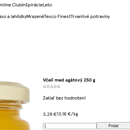
nline Club
Inšpirácie
Leto
so a lahôdky
Mrazené
Tesco Finest
Trvanlivé potraviny
Včelí med agátový 250 g
Zatiaľ bez hodnotení
13,16 €/kg
3,29 €
Pridať