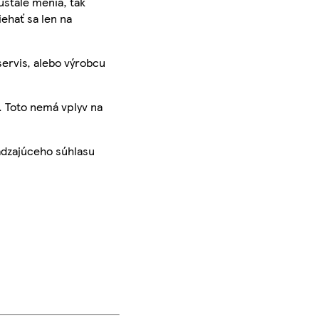
ustále menia, tak
iehať sa len na
servis, alebo výrobcu
. Toto nemá vplyv na
ádzajúceho súhlasu