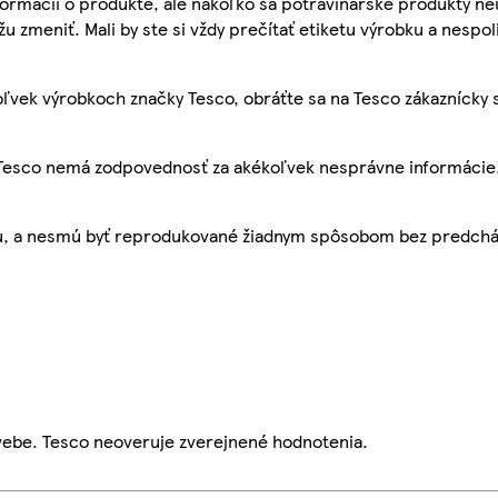
ormácií o produkte, ale nakoľko sa potravinárske produkty ne
žu zmeniť. Mali by ste si vždy prečítať etiketu výrobku a nespol
ľvek výrobkoch značky Tesco, obráťte sa na Tesco zákaznícky 
, Tesco nemá zodpovednosť za akékoľvek nesprávne informácie
bu, a nesmú byť reprodukované žiadnym spôsobom bez predch
webe. Tesco neoveruje zverejnené hodnotenia.