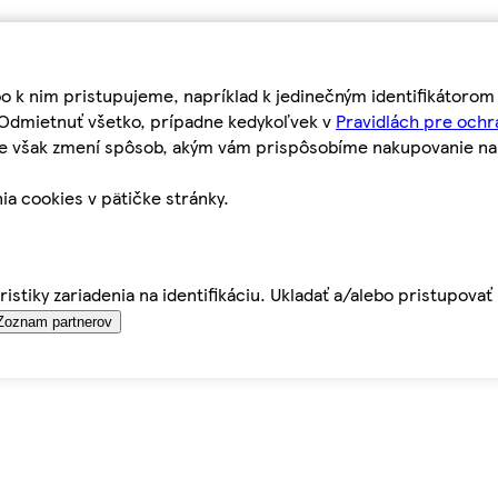
bo k nim pristupujeme, napríklad k jedinečným identifikátoro
o Odmietnuť všetko, prípadne kedykoľvek v
Pravidlách pre ochr
tie však zmení spôsob, akým vám prispôsobíme nakupovanie n
ia cookies v pätičke stránky.
istiky zariadenia na identifikáciu. Ukladať a/alebo pristupova
Zoznam partnerov