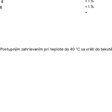
 g
< 1 %
 g
< 1 %
-
 Postupným zahrievaním pri teplote do 40 °C sa vráti do tekut