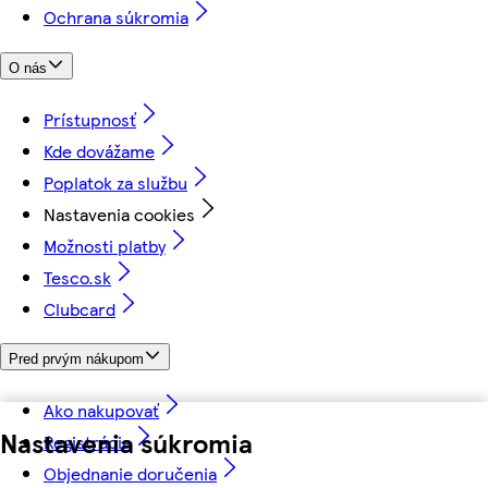
Ochrana súkromia
O nás
Prístupnosť
Kde dovážame
Poplatok za službu
Nastavenia cookies
Možnosti platby
Tesco.sk
Clubcard
Pred prvým nákupom
Ako nakupovať
Nastavenia súkromia
Registrácia
Objednanie doručenia