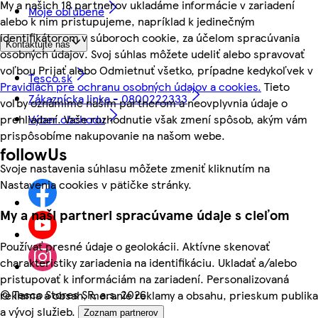
My a našich 18 partnerov ukladáme informácie v zariadení
Moje obľúbené
alebo k nim pristupujeme, napríklad k jedinečným
identifikátorom v súboroch cookie, za účelom spracúvania
Kontaktujte nás
osobných údajov. Svoj súhlas môžete udeliť alebo spravovať
voľbou Prijať alebo Odmietnuť všetko, prípadne kedykoľvek v
Tesco.sk
Pravidlách pre ochranu osobných údajov a cookies.
Tieto
Zákaznícka linka - 0800222333
voľby oznámime našim partnerom a neovplyvnia údaje o
prehliadaní. Vaše rozhodnutie však zmení spôsob, akým vám
Výber obchodu
prispôsobíme nakupovanie na našom webe.
followUs
Svoje nastavenia súhlasu môžete zmeniť kliknutím na
Nastavenia cookies v pätičke stránky.
My a naši partneri spracúvame údaje s cieľom
Používať presné údaje o geolokácii. Aktívne skenovať
charakteristiky zariadenia na identifikáciu. Ukladať a/alebo
pristupovať k informáciám na zariadení. Personalizovaná
©
Tesco Stores SR, a.s. 2026
reklama a obsah, meranie reklamy a obsahu, prieskum publika
a vývoj služieb.
Zoznam partnerov