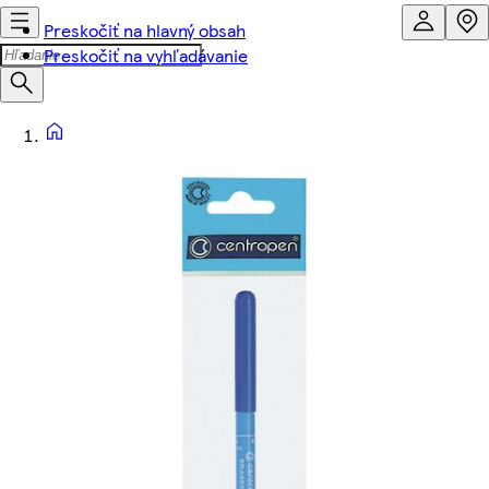
Preskočiť na hlavný obsah
Preskočiť na vyhľadávanie