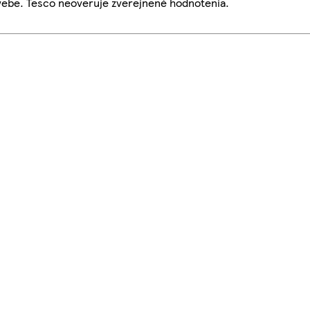
webe. Tesco neoveruje zverejnené hodnotenia.