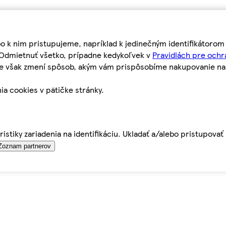
bo k nim pristupujeme, napríklad k jedinečným identifikátoro
o Odmietnuť všetko, prípadne kedykoľvek v
Pravidlách pre ochr
tie však zmení spôsob, akým vám prispôsobíme nakupovanie n
ia cookies v pätičke stránky.
istiky zariadenia na identifikáciu. Ukladať a/alebo pristupova
Zoznam partnerov