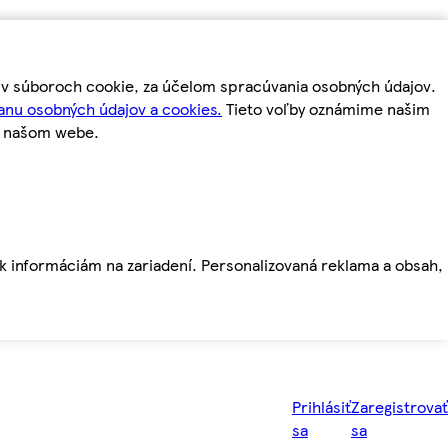
m v súboroch cookie, za účelom spracúvania osobných údajov.
anu osobných údajov a cookies.
Tieto voľby oznámime našim
a našom webe.
ť k informáciám na zariadení. Personalizovaná reklama a obsah,
Prihlásiť
Zaregistrovať
sa
sa