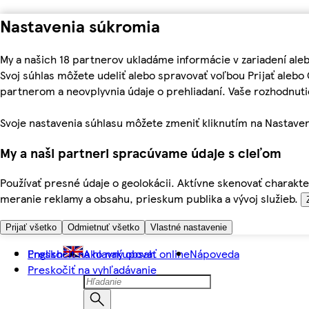
Nastavenia súkromia
My a našich 18 partnerov ukladáme informácie v zariadení ale
Svoj súhlas môžete udeliť alebo spravovať voľbou Prijať aleb
partnerom a neovplyvnia údaje o prehliadaní. Vaše rozhodnu
Svoje nastavenia súhlasu môžete zmeniť kliknutím na Nastaven
My a naši partneri spracúvame údaje s cieľom
Používať presné údaje o geolokácii. Aktívne skenovať charakter
meranie reklamy a obsahu, prieskum publika a vývoj služieb.
Prijať všetko
Odmietnuť všetko
Vlastné nastavenie
Preskočiť na hlavný obsah
English
Ako nakupovať online
Nápoveda
Preskočiť na vyhľadávanie