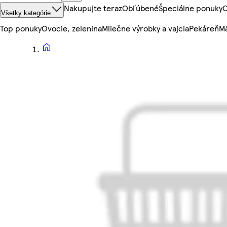
Nakupujte teraz
Obľúbené
Špeciálne ponuky
O
Všetky kategórie
Top ponuky
Ovocie, zelenina
Mliečne výrobky a vajcia
Pekáreň
Mä