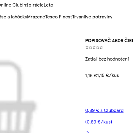
nline Club
Inšpirácie
Leto
so a lahôdky
Mrazené
Tesco Finest
Trvanlivé potraviny
POPISOVAČ 4606 ČIE
Zatiaľ bez hodnotení
1,15 €/kus
1,15 €
0,89 € s Clubcard
(0,89 €/kus)