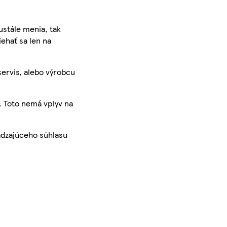
ustále menia, tak
iehať sa len na
servis, alebo výrobcu
. Toto nemá vplyv na
ádzajúceho súhlasu