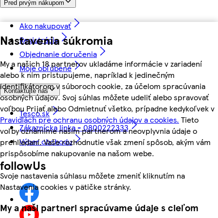
Pred prvým nákupom
Ako nakupovať
Nastavenia súkromia
Registrácia
Objednanie doručenia
My a našich 18 partnerov ukladáme informácie v zariadení
Moje obľúbené
alebo k nim pristupujeme, napríklad k jedinečným
identifikátorom v súboroch cookie, za účelom spracúvania
Kontaktujte nás
osobných údajov. Svoj súhlas môžete udeliť alebo spravovať
voľbou Prijať alebo Odmietnuť všetko, prípadne kedykoľvek v
Tesco.sk
Pravidlách pre ochranu osobných údajov a cookies.
Tieto
Zákaznícka linka - 0800222333
voľby oznámime našim partnerom a neovplyvnia údaje o
Výber obchodu
prehliadaní. Vaše rozhodnutie však zmení spôsob, akým vám
prispôsobíme nakupovanie na našom webe.
followUs
Svoje nastavenia súhlasu môžete zmeniť kliknutím na
Nastavenia cookies v pätičke stránky.
My a naši partneri spracúvame údaje s cieľom