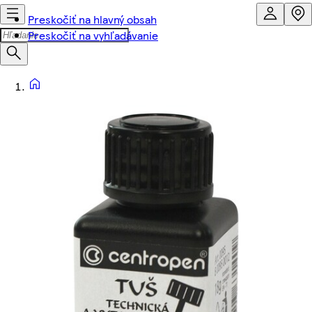
Preskočiť na hlavný obsah
Preskočiť na vyhľadávanie