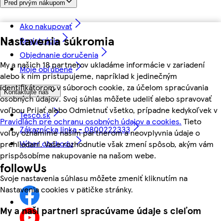
Pred prvým nákupom
Ako nakupovať
Nastavenia súkromia
Registrácia
Objednanie doručenia
My a našich 18 partnerov ukladáme informácie v zariadení
Moje obľúbené
alebo k nim pristupujeme, napríklad k jedinečným
identifikátorom v súboroch cookie, za účelom spracúvania
Kontaktujte nás
osobných údajov. Svoj súhlas môžete udeliť alebo spravovať
voľbou Prijať alebo Odmietnuť všetko, prípadne kedykoľvek v
Tesco.sk
Pravidlách pre ochranu osobných údajov a cookies.
Tieto
Zákaznícka linka - 0800222333
voľby oznámime našim partnerom a neovplyvnia údaje o
Výber obchodu
prehliadaní. Vaše rozhodnutie však zmení spôsob, akým vám
prispôsobíme nakupovanie na našom webe.
followUs
Svoje nastavenia súhlasu môžete zmeniť kliknutím na
Nastavenia cookies v pätičke stránky.
My a naši partneri spracúvame údaje s cieľom