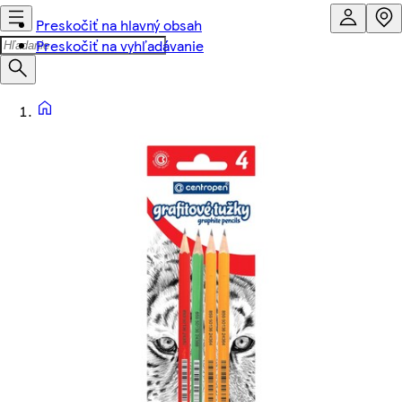
Preskočiť na hlavný obsah
Preskočiť na vyhľadávanie