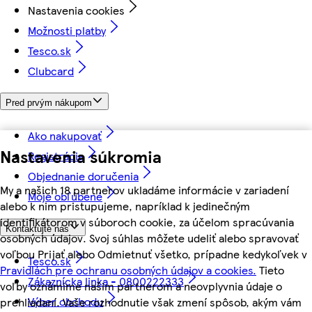
Nastavenia cookies
Možnosti platby
Tesco.sk
Clubcard
Pred prvým nákupom
Ako nakupovať
Nastavenia súkromia
Registrácia
Objednanie doručenia
My a našich 18 partnerov ukladáme informácie v zariadení
Moje obľúbené
alebo k nim pristupujeme, napríklad k jedinečným
identifikátorom v súboroch cookie, za účelom spracúvania
Kontaktujte nás
osobných údajov. Svoj súhlas môžete udeliť alebo spravovať
voľbou Prijať alebo Odmietnuť všetko, prípadne kedykoľvek v
Tesco.sk
Pravidlách pre ochranu osobných údajov a cookies.
Tieto
Zákaznícka linka - 0800222333
voľby oznámime našim partnerom a neovplyvnia údaje o
Výber obchodu
prehliadaní. Vaše rozhodnutie však zmení spôsob, akým vám