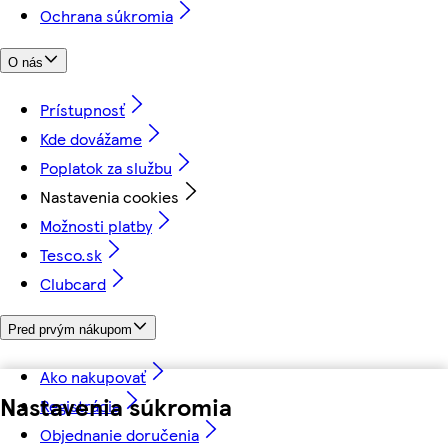
Ochrana súkromia
O nás
Prístupnosť
Kde dovážame
Poplatok za službu
Nastavenia cookies
Možnosti platby
Tesco.sk
Clubcard
Pred prvým nákupom
Ako nakupovať
Nastavenia súkromia
Registrácia
Objednanie doručenia