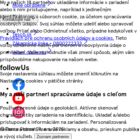
My a našich 18 partnerov ukladáme informácie v zariadení
Moje obľúbené
alebo k nim pristupujeme, napríklad k jedinečným
identifikátorom v súboroch cookie, za účelom spracúvania
Kontaktujte nás
osobných údajov. Svoj súhlas môžete udeliť alebo spravovať
voľbou Prijať alebo Odmietnuť všetko, prípadne kedykoľvek v
Tesco.sk
Pravidlách pre ochranu osobných údajov a cookies.
Tieto
Zákaznícka linka - 0800222333
voľby oznámime našim partnerom a neovplyvnia údaje o
prehliadaní. Vaše rozhodnutie však zmení spôsob, akým vám
Výber obchodu
prispôsobíme nakupovanie na našom webe.
followUs
Svoje nastavenia súhlasu môžete zmeniť kliknutím na
Nastavenia cookies v pätičke stránky.
My a naši partneri spracúvame údaje s cieľom
Používať presné údaje o geolokácii. Aktívne skenovať
charakteristiky zariadenia na identifikáciu. Ukladať a/alebo
pristupovať k informáciám na zariadení. Personalizovaná
©
Tesco Stores SR, a.s. 2026
reklama a obsah, meranie reklamy a obsahu, prieskum publika
a vývoj služieb.
Zoznam partnerov