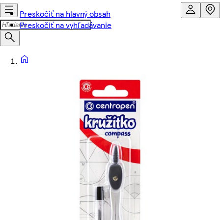
Preskočiť na hlavný obsah
Preskočiť na vyhľadávanie