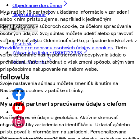
Objednanie doručenia
My a našich 18 partnerov ukladáme informácie v zariadení
Moje obľúbené
alebo k nim pristupujeme, napríklad k jedinečným
identifikátorom v súboroch cookie, za účelom spracúvania
Kontaktujte nás
osobných údajov. Svoj súhlas môžete udeliť alebo spravovať
voľbou Prijať alebo Odmietnuť všetko, prípadne kedykoľvek v
Tesco.sk
Pravidlách pre ochranu osobných údajov a cookies.
Tieto
Zákaznícka linka - 0800222333
voľby oznámime našim partnerom a neovplyvnia údaje o
Výber obchodu
prehliadaní. Vaše rozhodnutie však zmení spôsob, akým vám
prispôsobíme nakupovanie na našom webe.
followUs
Svoje nastavenia súhlasu môžete zmeniť kliknutím na
Nastavenia cookies v pätičke stránky.
My a naši partneri spracúvame údaje s cieľom
Používať presné údaje o geolokácii. Aktívne skenovať
charakteristiky zariadenia na identifikáciu. Ukladať a/alebo
pristupovať k informáciám na zariadení. Personalizovaná
©
Tesco Stores SR, a.s. 2026
reklama a obsah, meranie reklamy a obsahu, prieskum publika