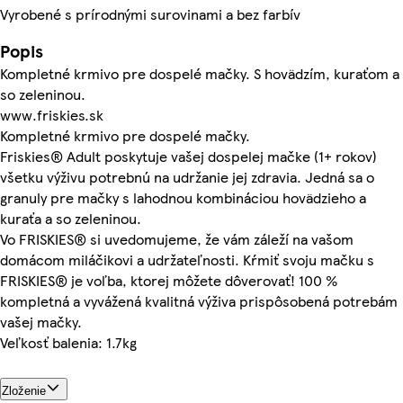
Vyrobené s prírodnými surovinami a bez farbív
Popis
Kompletné krmivo pre dospelé mačky. S hovädzím, kuraťom a
so zeleninou.
www.friskies.sk
Kompletné krmivo pre dospelé mačky.
Friskies® Adult poskytuje vašej dospelej mačke (1+ rokov)
všetku výživu potrebnú na udržanie jej zdravia. Jedná sa o
granuly pre mačky s lahodnou kombináciou hovädzieho a
kuraťa a so zeleninou.
Vo FRISKIES® si uvedomujeme, že vám záleží na vašom
domácom miláčikovi a udržateľnosti. Kŕmiť svoju mačku s
FRISKIES® je voľba, ktorej môžete dôverovať! 100 %
kompletná a vyvážená kvalitná výživa prispôsobená potrebám
vašej mačky.
Veľkosť balenia: 1.7kg
Zloženie