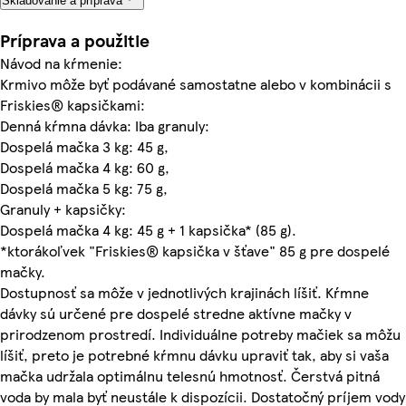
Skladovanie a príprava
Príprava a použitie
Návod na kŕmenie:
Krmivo môže byť podávané samostatne alebo v kombinácii s
Friskies® kapsičkami:
Denná kŕmna dávka: Iba granuly:
Dospelá mačka 3 kg: 45 g,
Dospelá mačka 4 kg: 60 g,
Dospelá mačka 5 kg: 75 g,
Granuly + kapsičky:
Dospelá mačka 4 kg: 45 g + 1 kapsička* (85 g).
*ktorákoľvek "Friskies® kapsička v šťave" 85 g pre dospelé
mačky.
Dostupnosť sa môže v jednotlivých krajinách líšiť. Kŕmne
dávky sú určené pre dospelé stredne aktívne mačky v
prirodzenom prostredí. Individuálne potreby mačiek sa môžu
líšiť, preto je potrebné kŕmnu dávku upraviť tak, aby si vaša
mačka udržala optimálnu telesnú hmotnosť. Čerstvá pitná
voda by mala byť neustále k dispozícii. Dostatočný príjem vody