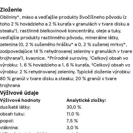
Zloženie
Obilniny*, mäso a vedľajšie produkty živočíšneho pôvodu (z
toho 2 % hovädzieho a 2 % kuraťa v granulách v tvare disku a
steaku¹), rastlinné bielkovinové koncentráty, oleje a tuky,
vedľajšie produkty rastlinného pôvodu, minerálne látky,
zelenina (0, 2 % sušeného hrášku* a 0, 2 % sušenej mrkvy*,
zodpovedajúce 14 % rehydrovanej zeleniny v granulách v tvare
trojhrana²), kvasnice, *Prírodné suroviny, ¹Celkový obsah vo
výrobku: 1, 6 % hovädzieho a 1, 6 % kuraťa, ²Celkový obsah vo
výrobku: 2 % rehydrovanej zeleniny, Typické zloženie výrobku:
80 % granúl v tvare disku a steaku; 20 % granúl v tvare
trojhrana
Výživové údaje
Výživové hodnoty
Analytické zložky:
dusíkaté látky:
30,0 %
obsah tuku:
11,0 %
popol:
7,5 %
vláknina:
3,0 %