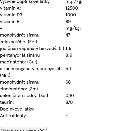
Výživné doplnkové látky:
m.j./kg:
vitamín A:
12500
vitamín D3:
1000
vitamín E:
89
-
mg/kg:
monohydrát síranu
47
železnatého: (Fe:)
jodičnan vápenatý bezvodý: (I:)
1,5
pentahydrát síranu
8,9
meďnatého: (Cu:)
síran manganatý monohydrát:
5,1
(Mn:)
monohydrát síranu
66
zinočnatého: (Zn:)
seleničitan sodný: (Se:)
0,10
taurín:
870
Doplnkové látky:
-
Antioxidanty
-