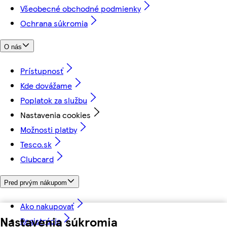
Všeobecné obchodné podmienky
Ochrana súkromia
O nás
Prístupnosť
Kde dovážame
Poplatok za službu
Nastavenia cookies
Možnosti platby
Tesco.sk
Clubcard
Pred prvým nákupom
Ako nakupovať
Nastavenia súkromia
Registrácia