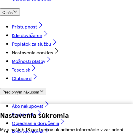
O nás
Prístupnosť
Kde dovážame
Poplatok za službu
Nastavenia cookies
Možnosti platby
Tesco.sk
Clubcard
Pred prvým nákupom
Ako nakupovať
Nastavenia súkromia
Registrácia
Objednanie doručenia
My a našich 18 partnerov ukladáme informácie v zariadení
Moje obľúbené