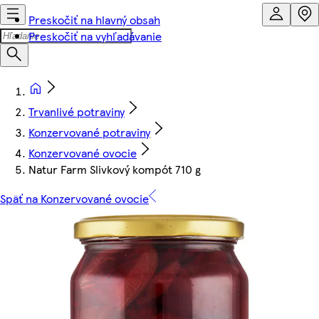
Preskočiť na hlavný obsah
Preskočiť na vyhľadávanie
Trvanlivé potraviny
Konzervované potraviny
Konzervované ovocie
Natur Farm Slivkový kompót 710 g
Späť na Konzervované ovocie