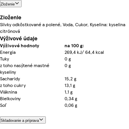
Zloženie
Zloženie
Slivky odkôstkované a polené, Voda, Cukor, Kyselina: kyselina
citrónová
Výživové údaje
Výživové hodnoty
na 100 g:
Energia
269,4 kJ/ 64,4 kcal
Tuky
0 g
z toho nasýtené mastné
0 g
kyseliny
Sacharidy
15,2 g
z toho cukry
13,1 g
Vláknina
1,1 g
Bielkoviny
0,34 g
Soľ
0,06 g
Skladovanie a príprava