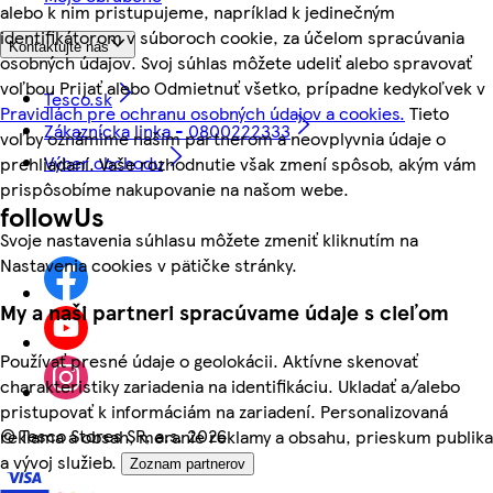
alebo k nim pristupujeme, napríklad k jedinečným
identifikátorom v súboroch cookie, za účelom spracúvania
Kontaktujte nás
osobných údajov. Svoj súhlas môžete udeliť alebo spravovať
voľbou Prijať alebo Odmietnuť všetko, prípadne kedykoľvek v
Tesco.sk
Pravidlách pre ochranu osobných údajov a cookies.
Tieto
Zákaznícka linka - 0800222333
voľby oznámime našim partnerom a neovplyvnia údaje o
Výber obchodu
prehliadaní. Vaše rozhodnutie však zmení spôsob, akým vám
prispôsobíme nakupovanie na našom webe.
followUs
Svoje nastavenia súhlasu môžete zmeniť kliknutím na
Nastavenia cookies v pätičke stránky.
My a naši partneri spracúvame údaje s cieľom
Používať presné údaje o geolokácii. Aktívne skenovať
charakteristiky zariadenia na identifikáciu. Ukladať a/alebo
pristupovať k informáciám na zariadení. Personalizovaná
©
Tesco Stores SR, a.s. 2026
reklama a obsah, meranie reklamy a obsahu, prieskum publika
a vývoj služieb.
Zoznam partnerov