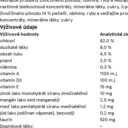
rastlinné bielkovinové koncentráty, minerálne látky, cukry, S
živočíšneho pôvodu (4 % pečeň), obilniny, ryby a vedľajšie pro
koncentráty, minerálne látky, cukry
Výživové údaje
Výživové hodnoty
Analytické zl
vlhkosť
82,0 %
dusíkaté látky
8,0 %
obsah tuku
4,5 %
popol
2,0 %
vláknina
0,3 %
vitamín A
1100 m.j.
vitamín D3
100 m.j.
vitamín E
15 mg
zinok (ako monohydrát síranu zinočnatého)
10 mg
mangán (ako oxid manganatý)
2,5 mg
meď (ako pentahydrát síranu meďnatého)
1,2 mg
jód (ako jodičnan vápenatý, bezvodý)
0,2 mg
taurín
520 mg
Doplnkové látky:
-