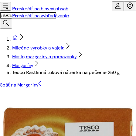
Preskočiť na hlavný obsah
Preskočiť na vyhľadávanie
Mliečne výrobky a vajcia
Maslo,margaríny a pomazánky
Margaríny
Tesco Rastlinná tuková nátierka na pečenie 250 g
Späť na Margaríny