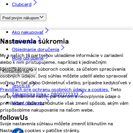
Clubcard
Pred prvým nákupom
Ako nakupovať
Nastavenia súkromia
Registrácia
Objednanie doručenia
My a našich 18 partnerov ukladáme informácie v zariadení
Moje obľúbené
alebo k nim pristupujeme, napríklad k jedinečným
identifikátorom v súboroch cookie, za účelom spracúvania
Kontaktujte nás
osobných údajov. Svoj súhlas môžete udeliť alebo spravovať
voľbou Prijať alebo Odmietnuť všetko, prípadne kedykoľvek v
Tesco.sk
Pravidlách pre ochranu osobných údajov a cookies.
Tieto
Zákaznícka linka - 0800222333
voľby oznámime našim partnerom a neovplyvnia údaje o
Výber obchodu
prehliadaní. Vaše rozhodnutie však zmení spôsob, akým vám
prispôsobíme nakupovanie na našom webe.
followUs
Svoje nastavenia súhlasu môžete zmeniť kliknutím na
Nastavenia cookies v pätičke stránky.