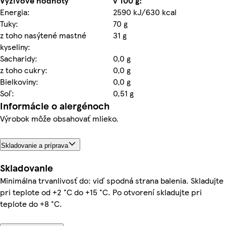
Výživové hodnoty
v 100 g:
Energia:
2590 kJ/630 kcal
Tuky:
70 g
z toho nasýtené mastné
31 g
kyseliny:
Sacharidy:
0,0 g
z toho cukry:
0,0 g
Bielkoviny:
0,0 g
Soľ:
0,51 g
Informácie o alergénoch
Výrobok môže obsahovať mlieko.
Skladovanie a príprava
Skladovanie
Minimálna trvanlivosť do: viď spodná strana balenia. Skladujte
pri teplote od +2 °C do +15 °C. Po otvorení skladujte pri
teplote do +8 °C.