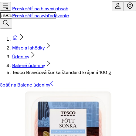
Preskočiť na hlavný obsah
Preskočiť na vyhľadávanie
Mäso a lahôdky
Údeniny
Balené údeniny
Tesco Bravčová šunka štandard krájaná 100 g
Späť na Balené údeniny