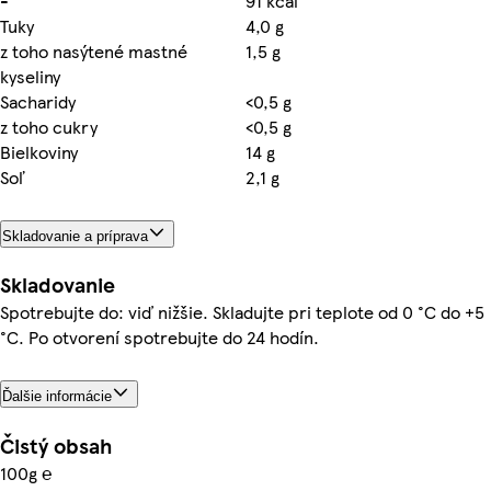
-
91 kcal
Tuky
4,0 g
z toho nasýtené mastné
1,5 g
kyseliny
Sacharidy
<0,5 g
z toho cukry
<0,5 g
Bielkoviny
14 g
Soľ
2,1 g
Skladovanie a príprava
Skladovanie
Spotrebujte do: viď nižšie. Skladujte pri teplote od 0 °C do +5
°C. Po otvorení spotrebujte do 24 hodín.
Ďalšie informácie
Čistý obsah
100g ℮