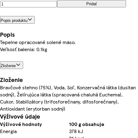
Pridať
Popis produktu
Popis
Tepelne opracované solené mäso.
Veľkosť balenia: 0.1kg
Zloženie
Zloženie
Bravčové stehno (75%), Voda, Soľ, Konzervačná látka (dusitan
sodný), Želírujúca látka (spracovaná chaluhá Euchema),
Cukor, Stabilizátory (trifosforečnany, difosforečnany),
Antioxidant (erytorban sodný)
Výživové údaje
Výživové hodnoty
100 g obsahuje
Energia
378 kJ