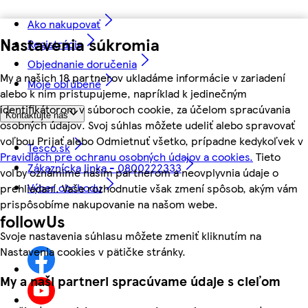
Ako nakupovať
Nastavenia súkromia
Registrácia
Objednanie doručenia
My a našich 18 partnerov ukladáme informácie v zariadení
Moje obľúbené
alebo k nim pristupujeme, napríklad k jedinečným
identifikátorom v súboroch cookie, za účelom spracúvania
Kontaktujte nás
osobných údajov. Svoj súhlas môžete udeliť alebo spravovať
voľbou Prijať alebo Odmietnuť všetko, prípadne kedykoľvek v
Tesco.sk
Pravidlách pre ochranu osobných údajov a cookies.
Tieto
Zákaznícka linka - 0800222333
voľby oznámime našim partnerom a neovplyvnia údaje o
Výber obchodu
prehliadaní. Vaše rozhodnutie však zmení spôsob, akým vám
prispôsobíme nakupovanie na našom webe.
followUs
Svoje nastavenia súhlasu môžete zmeniť kliknutím na
Nastavenia cookies v pätičke stránky.
My a naši partneri spracúvame údaje s cieľom