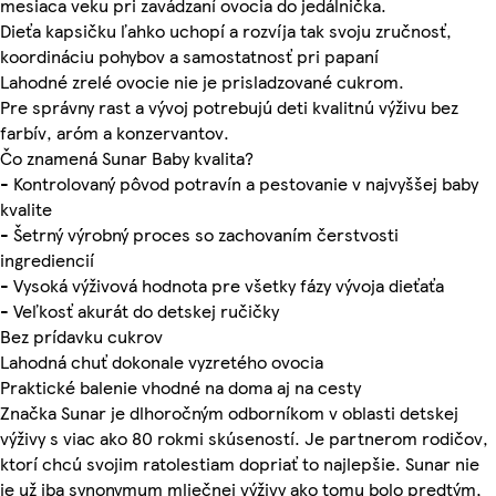
mesiaca veku pri zavádzaní ovocia do jedálnička.
Dieťa kapsičku ľahko uchopí a rozvíja tak svoju zručnosť,
koordináciu pohybov a samostatnosť pri papaní
Lahodné zrelé ovocie nie je prisladzované cukrom.
Pre správny rast a vývoj potrebujú deti kvalitnú výživu bez
farbív, aróm a konzervantov.
Čo znamená Sunar Baby kvalita?
- Kontrolovaný pôvod potravín a pestovanie v najvyššej baby
kvalite
- Šetrný výrobný proces so zachovaním čerstvosti
ingrediencií
- Vysoká výživová hodnota pre všetky fázy vývoja dieťaťa
- Veľkosť akurát do detskej ručičky
Bez prídavku cukrov
Lahodná chuť dokonale vyzretého ovocia
Praktické balenie vhodné na doma aj na cesty
Značka Sunar je dlhoročným odborníkom v oblasti detskej
výživy s viac ako 80 rokmi skúseností. Je partnerom rodičov,
ktorí chcú svojim ratolestiam dopriať to najlepšie. Sunar nie
je už iba synonymum mliečnej výživy ako tomu bolo predtým,