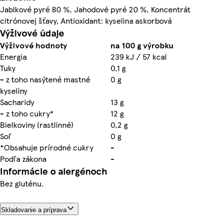
Jablkové pyré 80 %, Jahodové pyré 20 %, Koncentrát
citrónovej šťavy, Antioxidant: kyselina askorbová
Výživové údaje
Výživové hodnoty
na 100 g výrobku
Energia
239 kJ / 57 kcal
Tuky
0,1 g
- z toho nasýtené mastné
0 g
kyseliny
Sacharidy
13 g
- z toho cukry*
12 g
Bielkoviny (rastlinné)
0,2 g
Soľ
0 g
*Obsahuje prírodné cukry
-
Podľa zákona
-
Informácie o alergénoch
Bez gluténu.
Skladovanie a príprava