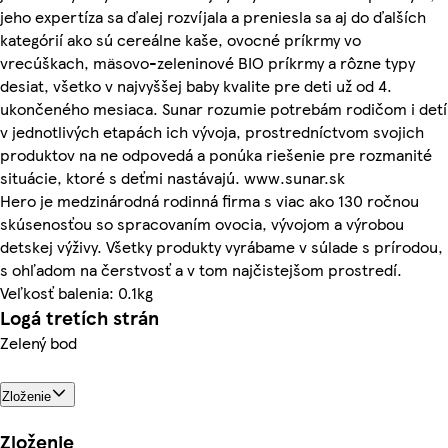
jeho expertíza sa ďalej rozvíjala a preniesla sa aj do ďalších
kategórií ako sú cereálne kaše, ovocné príkrmy vo
vrecúškach, mäsovo-zeleninové BIO príkrmy a rôzne typy
desiat, všetko v najvyššej baby kvalite pre deti už od 4.
ukončeného mesiaca. Sunar rozumie potrebám rodičom i detí
v jednotlivých etapách ich vývoja, prostredníctvom svojich
produktov na ne odpovedá a ponúka riešenie pre rozmanité
situácie, ktoré s deťmi nastávajú. www.sunar.sk
Hero je medzinárodná rodinná firma s viac ako 130 ročnou
skúsenosťou so spracovaním ovocia, vývojom a výrobou
detskej výživy. Všetky produkty vyrábame v súlade s prírodou,
s ohľadom na čerstvosť a v tom najčistejšom prostredí.
Veľkosť balenia: 0.1kg
Logá tretích strán
Zelený bod
Zloženie
Zloženie