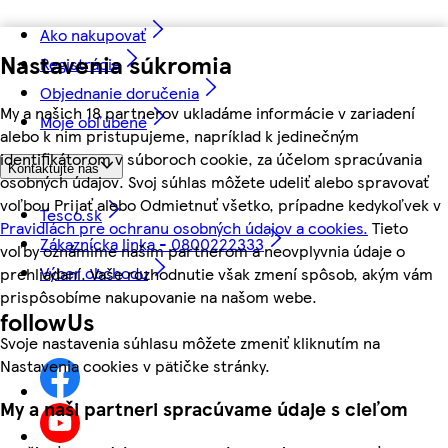
Ako nakupovať
Nastavenia súkromia
Registrácia
Objednanie doručenia
My a našich 18 partnerov ukladáme informácie v zariadení
Moje obľúbené
alebo k nim pristupujeme, napríklad k jedinečným
identifikátorom v súboroch cookie, za účelom spracúvania
Kontaktujte nás
osobných údajov. Svoj súhlas môžete udeliť alebo spravovať
voľbou Prijať alebo Odmietnuť všetko, prípadne kedykoľvek v
Tesco.sk
Pravidlách pre ochranu osobných údajov a cookies.
Tieto
Zákaznícka linka - 0800222333
voľby oznámime našim partnerom a neovplyvnia údaje o
Výber obchodu
prehliadaní. Vaše rozhodnutie však zmení spôsob, akým vám
prispôsobíme nakupovanie na našom webe.
followUs
Svoje nastavenia súhlasu môžete zmeniť kliknutím na
Nastavenia cookies v pätičke stránky.
My a naši partneri spracúvame údaje s cieľom