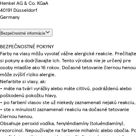
Henkel AG & Co. KGaA
40191 Düsseldorf
Germany
Bezpečnostné informácie
BEZPEČNOSTNÉ POKYNY
Farby na vlasy môžu vyvolať vážne alergické reakcie. Prečítajt
si pokyny a dodržiavajte ich. Tento výrobok nie je určený pre
osoby mladšie ako 16 rokov. Dočasné tetovanie čiernou henou
môže zvýšiť riziko alergie.
Nefarbite si vlasy, ak:
- máte na tvári vyrážky alebo máte citlivú, podráždenú alebo
poškodenú pokožku hlavy,
- po farbení vlasov ste už niekedy zaznamenali nejakú reakciu,
- ste v minulosti zaznamenali reakciu na dočasné tetovanie
čiernou henou.
Obsahuje peroxid vodíka, fenyléndiamíny (toluéndiamíny),
rezorcinol. Nepoužívajte na farbenie mihalníc alebo obočia. P