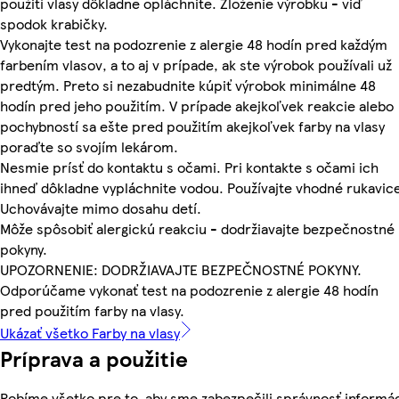
použití vlasy dôkladne opláchnite. Zloženie výrobku - viď
spodok krabičky.
Vykonajte test na podozrenie z alergie 48 hodín pred každým
farbením vlasov, a to aj v prípade, ak ste výrobok používali už
predtým. Preto si nezabudnite kúpiť výrobok minimálne 48
hodín pred jeho použitím. V prípade akejkoľvek reakcie alebo
pochybností sa ešte pred použitím akejkoľvek farby na vlasy
poraďte so svojím lekárom.
Nesmie prísť do kontaktu s očami. Pri kontakte s očami ich
ihneď dôkladne vypláchnite vodou. Používajte vhodné rukavic
Uchovávajte mimo dosahu detí.
Môže spôsobiť alergickú reakciu - dodržiavajte bezpečnostné
pokyny.
UPOZORNENIE: DODRŽIAVAJTE BEZPEČNOSTNÉ POKYNY.
Odporúčame vykonať test na podozrenie z alergie 48 hodín
pred použitím farby na vlasy.
Ukázať všetko Farby na vlasy
Príprava a použitie
Robíme všetko pre to, aby sme zabezpečili správnosť informác