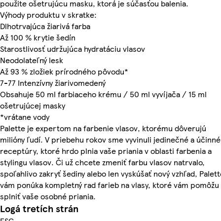
použite ošetrujúcu masku, ktorá je súčasťou balenia.
Výhody produktu v skratke:
Dlhotrvajúca žiarivá farba
Až 100 % krytie šedín
Starostlivosť udržujúca hydratáciu vlasov
Neodolateľný lesk
Až 93 % zložiek prírodného pôvodu*
7-77 Intenzívny žiarivomedený
Obsahuje 50 ml farbiaceho krému / 50 ml vyvíjača / 15 ml
ošetrujúcej masky
*vrátane vody
Palette je expertom na farbenie vlasov, ktorému dôverujú
milióny ľudí. V priebehu rokov sme vyvinuli jedinečné a účinné
receptúry, ktoré hrdo plnia vaše priania v oblasti farbenia a
stylingu vlasov. Či už chcete zmeniť farbu vlasov natrvalo,
spoľahlivo zakryť šediny alebo len vyskúšať nový vzhľad, Palett
vám ponúka kompletný rad farieb na vlasy, ktoré vám pomôžu
splniť vaše osobné priania.
Logá tretích strán
FSC