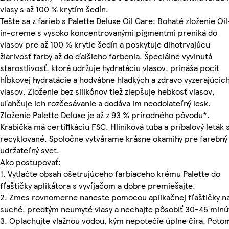
vlasy s až 100 % krytím šedín.
Tešte sa z farieb s Palette Deluxe Oil Care: Bohaté zloženie Oil
in-creme s vysoko koncentrovanými pigmentmi preniká do
vlasov pre až 100 % krytie šedín a poskytuje dlhotrvajúcu
žiarivosť farby až do ďalšieho farbenia. Špeciálne vyvinutá
starostlivosť, ktorá udržuje hydratáciu vlasov, prináša pocit
hĺbkovej hydratácie a hodvábne hladkých a zdravo vyzerajúcic
vlasov. Zloženie bez silikónov tiež zlepšuje hebkosť vlasov,
uľahčuje ich rozčesávanie a dodáva im neodolateľný lesk.
Zloženie Palette Deluxe je až z 93 % prírodného pôvodu*.
Krabička má certifikáciu FSC. Hliníková tuba a príbalový leták 
recyklované. Spoločne vytvárame krásne okamihy pre farebný
udržateľný svet.
Ako postupovať:
1. Vytlačte obsah ošetrujúceho farbiaceho krému Palette do
fľaštičky aplikátora s vyvíjačom a dobre premiešajte.
2. Zmes rovnomerne naneste pomocou aplikačnej fľaštičky n
suché, predtým neumyté vlasy a nechajte pôsobiť 30-45 minú
3. Oplachujte vlažnou vodou, kým nepotečie úplne číra. Poto