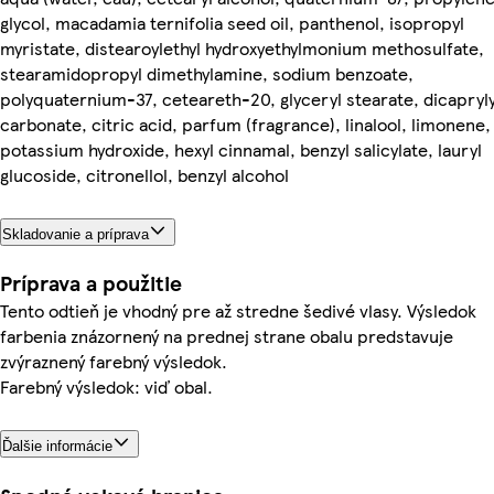
glycol, macadamia ternifolia seed oil, panthenol, isopropyl
myristate, distearoylethyl hydroxyethylmonium methosulfate,
stearamidopropyl dimethylamine, sodium benzoate,
polyquaternium-37, ceteareth-20, glyceryl stearate, dicapryly
carbonate, citric acid, parfum (fragrance), linalool, limonene,
potassium hydroxide, hexyl cinnamal, benzyl salicylate, lauryl
glucoside, citronellol, benzyl alcohol
Skladovanie a príprava
Príprava a použitie
Tento odtieň je vhodný pre až stredne šedivé vlasy. Výsledok
farbenia znázornený na prednej strane obalu predstavuje
zvýraznený farebný výsledok.
Farebný výsledok: viď obal.
Ďalšie informácie