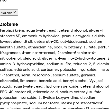
Zloženie
Zloženie
Farbiaci krém: aqua (water, eau), cetearyl alcohol, glyceryl
stearate SE, ammonium hydroxide, prunus amygdalus dulcis
(sweet almond) oil, ceteareth-20, octyldodecanol, sodium
laureth sulfate, ethanolamine, sodium cetearyl sulfate, parf
(fragrance), 4-amino-m-cresol, 2-amino-6-chloro-4-
nitrophenol, oleic acid, glycerin, 4-amino-2-hydroxytoluene, 
amino-3-hydroxypyridine, sodium sulfite, toluene-2, 5-diami
sulfate, etidronic acid, carbomer, potassium hydroxide, linaloo
1-naphthol, serin, resorcinol, sodium sulfate, geraniol,
citronellol, limonene, benzoic acid, benzyl alcohol, Vyvíjací
roztok: aqua (water, eau), hydrogen peroxide, cetearyl alcohol
PEG-40 castor oil, etidronic acid, sodium cetearyl sulfate,
potassium hydroxide, 2, 6-dicarboxypyridine, disodium
pyrophosphate, sodium benzoate, Maska pre starostlivosť:
aqua (water, eau), cetearyl alcohol, quaternium-87, propylen