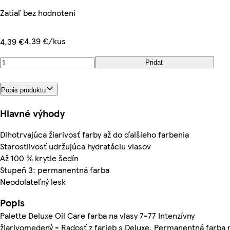
Zatiaľ bez hodnotení
4,39 €/kus
4,39 €
Pridať
Popis produktu
Hlavné výhody
Dlhotrvajúca žiarivosť farby až do ďalšieho farbenia
Starostlivosť udržujúca hydratáciu vlasov
Až 100 % krytie šedín
Stupeň 3: permanentná farba
Neodolateľný lesk
Popis
Palette Deluxe Oil Care farba na vlasy 7-77 Intenzívny
žiarivomedený - Radosť z farieb s Deluxe. Permanentná farba 