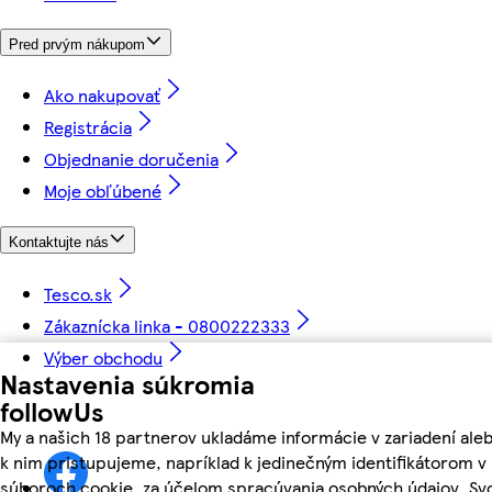
Pred prvým nákupom
Ako nakupovať
Registrácia
Objednanie doručenia
Moje obľúbené
Kontaktujte nás
Tesco.sk
Zákaznícka linka - 0800222333
Výber obchodu
Nastavenia súkromia
followUs
My a našich 18 partnerov ukladáme informácie v zariadení ale
k nim pristupujeme, napríklad k jedinečným identifikátorom v
súboroch cookie, za účelom spracúvania osobných údajov. Sv