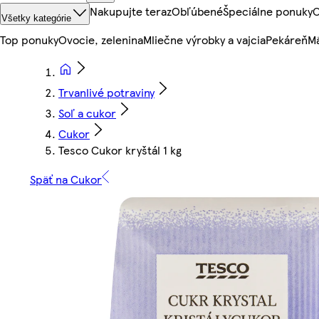
Nakupujte teraz
Obľúbené
Špeciálne ponuky
O
Všetky kategórie
Top ponuky
Ovocie, zelenina
Mliečne výrobky a vajcia
Pekáreň
Mä
Trvanlivé potraviny
Soľ a cukor
Cukor
Tesco Cukor kryštál 1 kg
Späť na Cukor