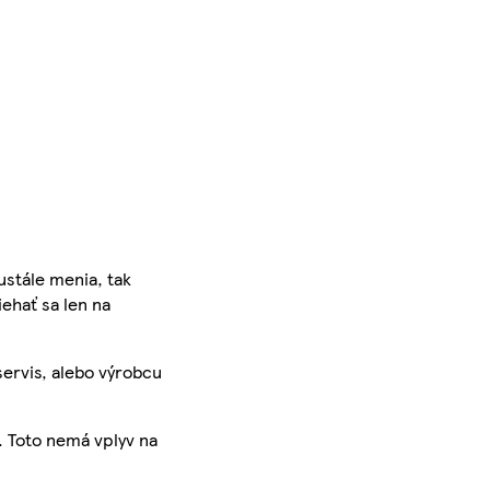
ustále menia, tak
iehať sa len na
servis, alebo výrobcu
. Toto nemá vplyv na