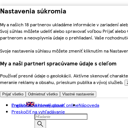
Nastavenia súkromia
My a našich 18 partnerov ukladáme informácie v zariadení ale
Svoj súhlas môžete udeliť alebo spravovať voľbou Prijať aleb
partnerom a neovplyvnia údaje o prehliadaní. Vaše rozhodnu
Svoje nastavenia súhlasu môžete zmeniť kliknutím na Nastaven
My a naši partneri spracúvame údaje s cieľom
Používať presné údaje o geolokácii. Aktívne skenovať charakter
meranie reklamy a obsahu, prieskum publika a vývoj služieb.
Prijať všetko
Odmietnuť všetko
Vlastné nastavenie
Preskočiť na hlavný obsah
English
Ako nakupovať online
Nápoveda
Preskočiť na vyhľadávanie