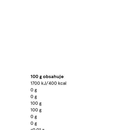
100 g obsahuje
1700 kJ/400 kcal
0 g
0 g
100 g
100 g
0 g
0 g
<0,01 g