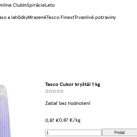
nline Club
Inšpirácie
Leto
so a lahôdky
Mrazené
Tesco Finest
Trvanlivé potraviny
Tesco Cukor kryštál 1 kg
Zatiaľ bez hodnotení
0,87 €/kg
0,87 €
Pridať