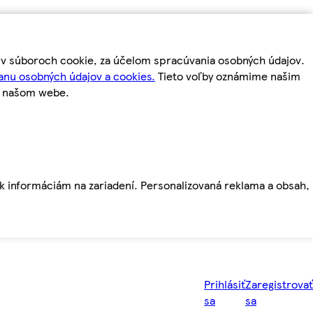
m v súboroch cookie, za účelom spracúvania osobných údajov.
anu osobných údajov a cookies.
Tieto voľby oznámime našim
a našom webe.
ť k informáciám na zariadení. Personalizovaná reklama a obsah,
Prihlásiť
Zaregistrovať
sa
sa