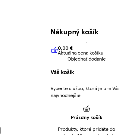
Nákupný košík
0,00 €
Aktuálna cena košíku
0,00 €
Aktuálna cena košíku
Objednať dodanie
Váš košík
Vyberte službu, ktorá je pre Vás
najvhodnejšie
Prázdny košík
Produkty, ktoré pridáte do