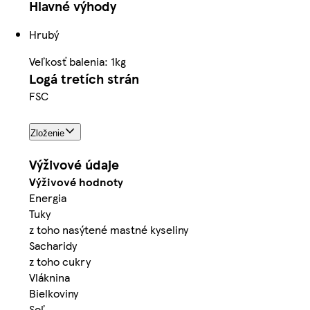
Hlavné výhody
Hrubý
Veľkosť balenia: 1kg
Logá tretích strán
FSC
Zloženie
Výživové údaje
Výživové hodnoty
Energia
Tuky
z toho nasýtené mastné kyseliny
Sacharidy
z toho cukry
Vláknina
Bielkoviny
Soľ