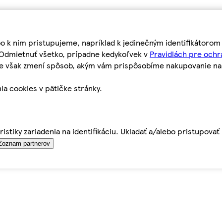
bo k nim pristupujeme, napríklad k jedinečným identifikátoro
o Odmietnuť všetko, prípadne kedykoľvek v
Pravidlách pre ochr
tie však zmení spôsob, akým vám prispôsobíme nakupovanie n
ia cookies v pätičke stránky.
istiky zariadenia na identifikáciu. Ukladať a/alebo pristupova
Zoznam partnerov