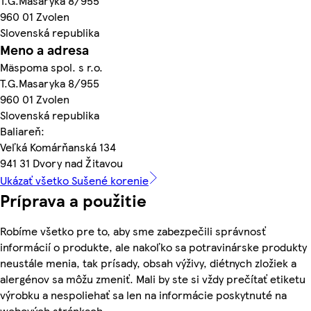
T.G.Masaryka 8/955
960 01 Zvolen
Slovenská republika
Meno a adresa
Mäspoma spol. s r.o.
T.G.Masaryka 8/955
960 01 Zvolen
Slovenská republika
Baliareň:
Veľká Komárňanská 134
941 31 Dvory nad Žitavou
Ukázať všetko Sušené korenie
Príprava a použitie
Robíme všetko pre to, aby sme zabezpečili správnosť
informácií o produkte, ale nakoľko sa potravinárske produkty
neustále menia, tak prísady, obsah výživy, diétnych zložiek a
alergénov sa môžu zmeniť. Mali by ste si vždy prečítať etiketu
výrobku a nespoliehať sa len na informácie poskytnuté na
webových stránkach.