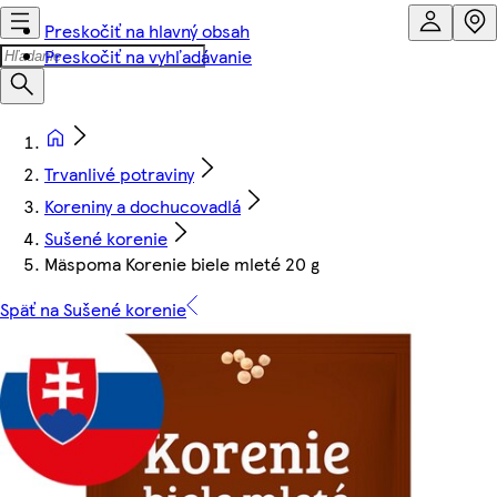
Preskočiť na hlavný obsah
Preskočiť na vyhľadávanie
Trvanlivé potraviny
Koreniny a dochucovadlá
Sušené korenie
Mäspoma Korenie biele mleté 20 g
Späť na Sušené korenie