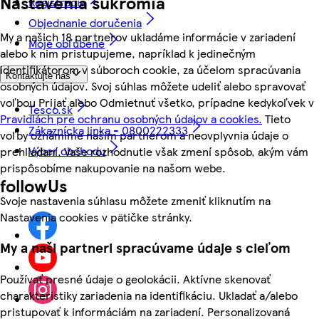
Nastavenia súkromia
Registrácia
Objednanie doručenia
My a našich 18 partnerov ukladáme informácie v zariadení
Moje obľúbené
alebo k nim pristupujeme, napríklad k jedinečným
identifikátorom v súboroch cookie, za účelom spracúvania
Kontaktujte nás
osobných údajov. Svoj súhlas môžete udeliť alebo spravovať
voľbou Prijať alebo Odmietnuť všetko, prípadne kedykoľvek v
Tesco.sk
Pravidlách pre ochranu osobných údajov a cookies.
Tieto
Zákaznícka linka - 0800222333
voľby oznámime našim partnerom a neovplyvnia údaje o
Výber obchodu
prehliadaní. Vaše rozhodnutie však zmení spôsob, akým vám
prispôsobíme nakupovanie na našom webe.
followUs
Svoje nastavenia súhlasu môžete zmeniť kliknutím na
Nastavenia cookies v pätičke stránky.
My a naši partneri spracúvame údaje s cieľom
Používať presné údaje o geolokácii. Aktívne skenovať
charakteristiky zariadenia na identifikáciu. Ukladať a/alebo
pristupovať k informáciám na zariadení. Personalizovaná