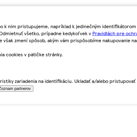
bo k nim pristupujeme, napríklad k jedinečným identifikátoro
o Odmietnuť všetko, prípadne kedykoľvek v
Pravidlách pre ochr
tie však zmení spôsob, akým vám prispôsobíme nakupovanie n
ia cookies v pätičke stránky.
istiky zariadenia na identifikáciu. Ukladať a/alebo pristupova
Zoznam partnerov