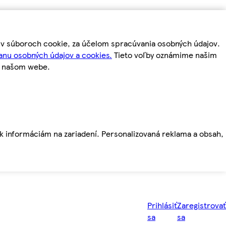
m v súboroch cookie, za účelom spracúvania osobných údajov.
anu osobných údajov a cookies.
Tieto voľby oznámime našim
a našom webe.
ť k informáciám na zariadení. Personalizovaná reklama a obsah,
Prihlásiť
Zaregistrovať
sa
sa