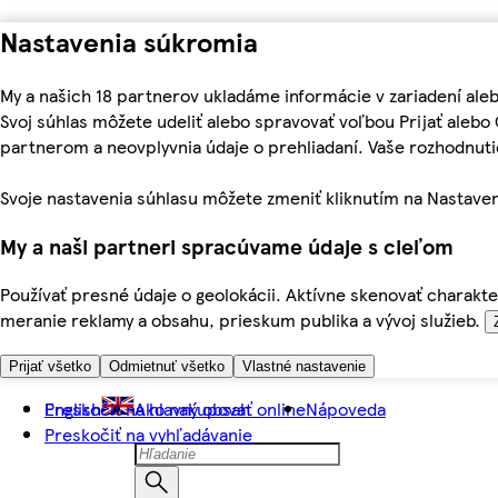
Nastavenia súkromia
My a našich 18 partnerov ukladáme informácie v zariadení ale
Svoj súhlas môžete udeliť alebo spravovať voľbou Prijať aleb
partnerom a neovplyvnia údaje o prehliadaní. Vaše rozhodnu
Svoje nastavenia súhlasu môžete zmeniť kliknutím na Nastaven
My a naši partneri spracúvame údaje s cieľom
Používať presné údaje o geolokácii. Aktívne skenovať charakter
meranie reklamy a obsahu, prieskum publika a vývoj služieb.
Prijať všetko
Odmietnuť všetko
Vlastné nastavenie
Preskočiť na hlavný obsah
English
Ako nakupovať online
Nápoveda
Preskočiť na vyhľadávanie