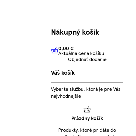
Nákupný košík
0,00 €
Aktuálna cena košíku
0,00 €
Aktuálna cena košíku
Objednať dodanie
Váš košík
Vyberte službu, ktorá je pre Vás
najvhodnejšie
Prázdny košík
Produkty, ktoré pridáte do