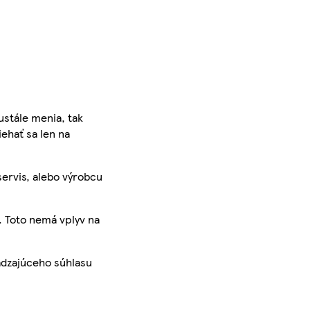
ustále menia, tak
iehať sa len na
servis, alebo výrobcu
. Toto nemá vplyv na
ádzajúceho súhlasu