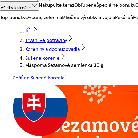
Nakupujte teraz
Obľúbené
Špeciálne ponuky
O
Všetky kategórie
Top ponuky
Ovocie, zelenina
Mliečne výrobky a vajcia
Pekáreň
Mä
Trvanlivé potraviny
Koreniny a dochucovadlá
Sušené korenie
Mäspoma Sezamové semienka 30 g
Späť na Sušené korenie