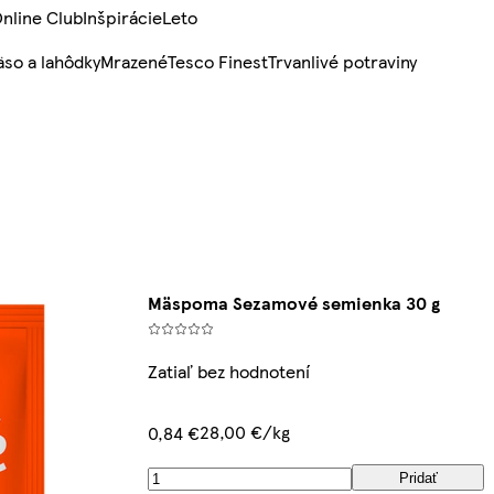
nline Club
Inšpirácie
Leto
so a lahôdky
Mrazené
Tesco Finest
Trvanlivé potraviny
Mäspoma Sezamové semienka 30 g
Zatiaľ bez hodnotení
28,00 €/kg
0,84 €
Pridať