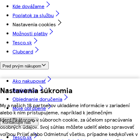
Kde dovážame
Poplatok za službu
Nastavenia cookies
Možnosti platby
Tesco.sk
Clubcard
Pred prvým nákupom
Ako nakupovať
Nastavenia súkromia
Registrácia
Objednanie doručenia
My a našich 18 partnerov ukladáme informácie v zariadení
Moje obľúbené
alebo k nim pristupujeme, napríklad k jedinečným
identifikátorom v súboroch cookie, za účelom spracúvania
Kontaktujte nás
osobných údajov. Svoj súhlas môžete udeliť alebo spravovať
voľbou Prijať alebo Odmietnuť všetko, prípadne kedykoľvek v
Tesco.sk