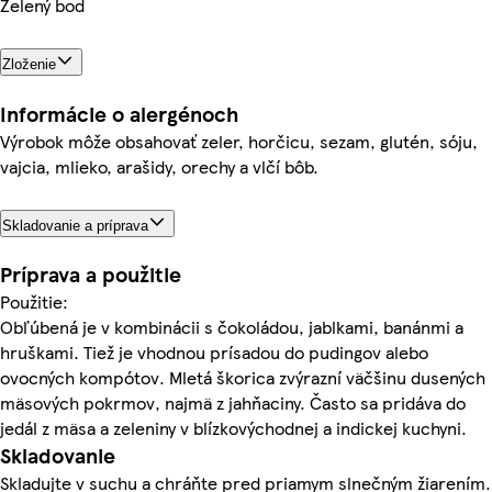
Zelený bod
Zloženie
Informácie o alergénoch
Výrobok môže obsahovať zeler, horčicu, sezam, glutén, sóju,
vajcia, mlieko, arašidy, orechy a vlčí bôb.
Skladovanie a príprava
Príprava a použitie
Použitie:
Obľúbená je v kombinácii s čokoládou, jablkami, banánmi a
hruškami. Tiež je vhodnou prísadou do pudingov alebo
ovocných kompótov. Mletá škorica zvýrazní väčšinu dusených
mäsových pokrmov, najmä z jahňaciny. Často sa pridáva do
jedál z mäsa a zeleniny v blízkovýchodnej a indickej kuchyni.
Skladovanie
Skladujte v suchu a chráňte pred priamym slnečným žiarením.