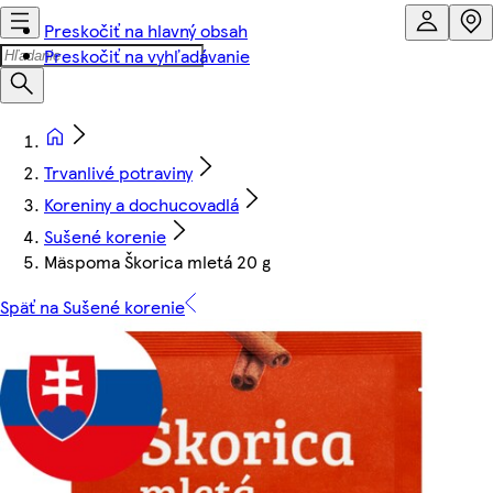
Preskočiť na hlavný obsah
Preskočiť na vyhľadávanie
Trvanlivé potraviny
Koreniny a dochucovadlá
Sušené korenie
Mäspoma Škorica mletá 20 g
Späť na Sušené korenie