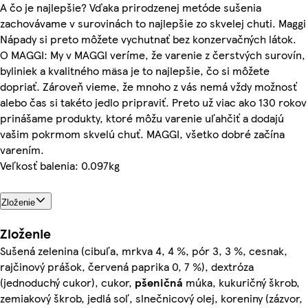
A čo je najlepšie? Vďaka prirodzenej metóde sušenia
zachovávame v surovinách to najlepšie zo skvelej chuti. Maggi
Nápady si preto môžete vychutnať bez konzervačných látok.
O MAGGI: My v MAGGI veríme, že varenie z čerstvých surovín,
byliniek a kvalitného mäsa je to najlepšie, čo si môžete
dopriať. Zároveň vieme, že mnoho z vás nemá vždy možnosť
alebo čas si takéto jedlo pripraviť. Preto už viac ako 130 rokov
prinášame produkty, ktoré môžu varenie uľahčiť a dodajú
vašim pokrmom skvelú chuť. MAGGI, všetko dobré začína
varením.
Veľkosť balenia: 0.097kg
Zloženie
Zloženie
Sušená zelenina (cibuľa, mrkva 4, 4 %, pór 3, 3 %, cesnak,
rajčinový prášok, červená paprika 0, 7 %), dextróza
(jednoduchý cukor), cukor,
pšeničná
múka, kukuričný škrob,
zemiakový škrob, jedlá soľ, slnečnicový olej, koreniny (zázvor,