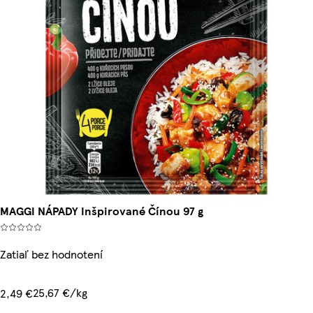
MAGGI NÁPADY Inšpirované Čínou 97 g
Zatiaľ bez hodnotení
25,67 €/kg
2,49 €