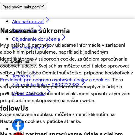
Pred prvým nákupom
Ako nakupovať
Nastavenia súkromia
Registrácia
Objednanie doručenia
My a našich 18 partnerov ukladáme informácie v zariadení
Moje obľúbené
alebo k nim pristupujeme, napríklad k jedinečným
identifikátorom v súboroch cookie, za účelom spracúvania
Kontaktujte nás
osobných údajov. Svoj súhlas môžete udeliť alebo spravovať
voľbou Prijať alebo Odmietnuť všetko, prípadne kedykoľvek v
Tesco.sk
Pravidlách pre ochranu osobných údajov a cookies.
Tieto
Zákaznícka linka - 0800222333
voľby oznámime našim partnerom a neovplyvnia údaje o
Výber obchodu
prehliadaní. Vaše rozhodnutie však zmení spôsob, akým vám
prispôsobíme nakupovanie na našom webe.
followUs
Svoje nastavenia súhlasu môžete zmeniť kliknutím na
Nastavenia cookies v pätičke stránky.
My a naši partneri spracúvame údaje s cieľom