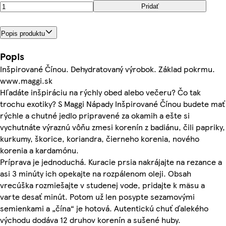
Pridať
Popis produktu
Popis
Inšpirované Čínou. Dehydratovaný výrobok. Základ pokrmu.
www.maggi.sk
Hľadáte inšpiráciu na rýchly obed alebo večeru? Čo tak
trochu exotiky? S Maggi Nápady Inšpirované Čínou budete mať
rýchle a chutné jedlo pripravené za okamih a ešte si
vychutnáte výraznú vôňu zmesi korenín z badiánu, čili papriky,
kurkumy, škorice, koriandra, čierneho korenia, nového
korenia a kardamónu.
Príprava je jednoduchá. Kuracie prsia nakrájajte na rezance a
asi 3 minúty ich opekajte na rozpálenom oleji. Obsah
vrecúška rozmiešajte v studenej vode, pridajte k mäsu a
varte desať minút. Potom už len posypte sezamovými
semienkami a „čína“ je hotová. Autentickú chuť ďalekého
východu dodáva 12 druhov korenín a sušené huby.