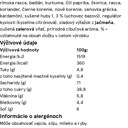
rímska rasca, badián, kurkuma, čili paprika, škorica, rasca,
koriander, čierne korenie, nové korenie, senovka grécka,
kardamón), sušené huby 1, 3 % (uchovec bazový), regulátor
kyslosti (kyselina citrónová), sladový výťažok z
jačmeňa
,
sušená
zelerová
vňať, prírodná cibuľová aróma, % -
vztiahnuté na obsah zložky v celom výrobku
Výživové údaje
Výživové hodnoty
100g:
Energia (kJ)
1519
Energia (kcal)
360
Tuky (g)
4,8
z toho nasýtené mastné kyseliny (g)
0,4
Sacharidy (g)
71
z toho cukry (g)
38,8
Vláknina (g)
5,8
Bielkoviny (g)
4,4
Soľ (g)
6
Informácie o alergénoch
Môže obsahovať vajcia, sóju, mlieko a ryby.