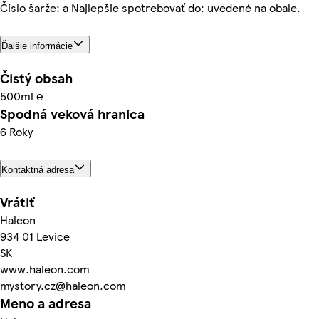
Číslo šarže: a Najlepšie spotrebovať do: uvedené na obale.
Ďalšie informácie
Čistý obsah
500ml ℮
Spodná veková hranica
6 Roky
Kontaktná adresa
Vrátiť
Haleon
934 01 Levice
SK
www.haleon.com
mystory.cz@haleon.com
Meno a adresa