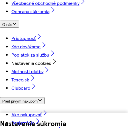
Všeobecné obchodné podmienky
Ochrana súkromia
O nás
Prístupnosť
Kde dovážame
Poplatok za službu
Nastavenia cookies
Možnosti platby
Tesco.sk
Clubcard
Pred prvým nákupom
Ako nakupovať
Nastavenia súkromia
Registrácia