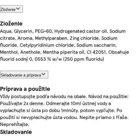
Zloženie
Zloženie
Aqua, Glycerin, PEG-60, Hydrogenated castor oil, Sodium
citrate, Aroma, Methylparaben, Zing chloride, Sodium
fluoride, Cetylpyridinium chloride, Sodium saccharin,
Menthol, Anethole, Mentha piperita oil, CI 42051, Obsahuje
fluorid sodný 0, 0553 % w/w (250 ppm fluoridu)
Skladovanie a príprava
Príprava a použitie
Vždy postupujte podľa návodu na obale. Návod na použitie:
Používajte 2x denne. Odmerajte 10ml ústnej vody a
vyplachujte si ústa po dobu 1minúty, potom vypľujte. Po
použití si nevyplachujte ústa vodou. Nepite priamo z fľaše.
Neprehĺtajte.
Skladovanie