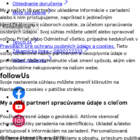
Objednanie doručenia
My a našich 18 partnerov ukladáme informácie v zariadení
Moje obľúbené
alebo k nim pristupujeme, napríklad k jedinečným
identifikátorom v súboroch cookie, za účelom spracúvania
Kontaktujte nás
osobných údajov. Svoj súhlas môžete udeliť alebo spravovať
voľbou Prijať alebo Odmietnuť všetko, prípadne kedykoľvek v
Tesco.sk
Pravidlách pre ochranu osobných údajov a cookies.
Tieto
Zákaznícka linka - 0800222333
voľby oznámime našim partnerom a neovplyvnia údaje o
Výber obchodu
prehliadaní. Vaše rozhodnutie však zmení spôsob, akým vám
prispôsobíme nakupovanie na našom webe.
followUs
Svoje nastavenia súhlasu môžete zmeniť kliknutím na
Nastavenia cookies v pätičke stránky.
My a naši partneri spracúvame údaje s cieľom
Používať presné údaje o geolokácii. Aktívne skenovať
charakteristiky zariadenia na identifikáciu. Ukladať a/alebo
pristupovať k informáciám na zariadení. Personalizovaná
©
Tesco Stores SR, a.s. 2026
reklama a obsah, meranie reklamy a obsahu, prieskum publika