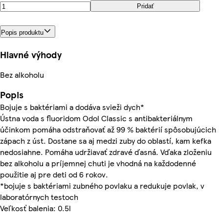
Pridať
Popis produktu
Hlavné výhody
Bez alkoholu
Popis
Bojuje s baktériami a dodáva svieži dych*
Ústna voda s fluoridom Odol Classic s antibakteriálnym
účinkom pomáha odstraňovať až 99 % baktérií spôsobujúcich
zápach z úst. Dostane sa aj medzi zuby do oblastí, kam kefka
nedosiahne. Pomáha udržiavať zdravé ďasná. Vďaka zloženiu
bez alkoholu a príjemnej chuti je vhodná na každodenné
použitie aj pre deti od 6 rokov.
*bojuje s baktériami zubného povlaku a redukuje povlak, v
laboratórnych testoch
Veľkosť balenia: 0.5l