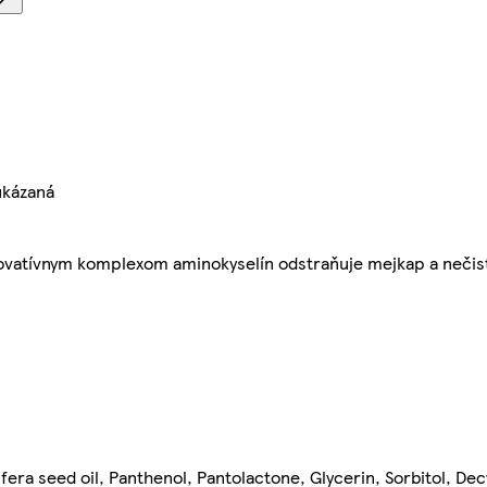
ukázaná
novatívnym komplexom aminokyselín odstraňuje mejkap a nečist
ifera seed oil, Panthenol, Pantolactone, Glycerin, Sorbitol, De