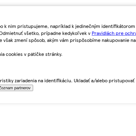
bo k nim pristupujeme, napríklad k jedinečným identifikátoro
o Odmietnuť všetko, prípadne kedykoľvek v
Pravidlách pre ochr
tie však zmení spôsob, akým vám prispôsobíme nakupovanie n
ia cookies v pätičke stránky.
istiky zariadenia na identifikáciu. Ukladať a/alebo pristupova
Zoznam partnerov