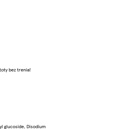
oty bez trenia!
cyl glucoside, Disodium