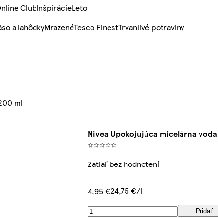
nline Club
Inšpirácie
Leto
so a lahôdky
Mrazené
Tesco Finest
Trvanlivé potraviny
 200 ml
Nivea Upokojujúca micelárna voda p
Zatiaľ bez hodnotení
24,75 €/l
4,95 €
Pridať