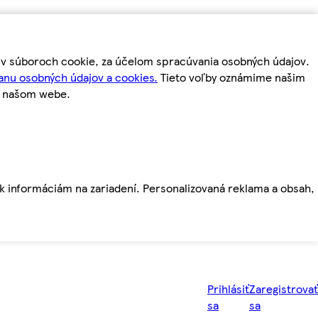
m v súboroch cookie, za účelom spracúvania osobných údajov.
anu osobných údajov a cookies.
Tieto voľby oznámime našim
a našom webe.
ť k informáciám na zariadení. Personalizovaná reklama a obsah,
Prihlásiť
Zaregistrovať
sa
sa