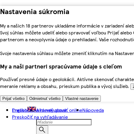
Nastavenia súkromia
My a našich 18 partnerov ukladáme informácie v zariadení ale
Svoj súhlas môžete udeliť alebo spravovať voľbou Prijať aleb
partnerom a neovplyvnia údaje o prehliadaní. Vaše rozhodnu
Svoje nastavenia súhlasu môžete zmeniť kliknutím na Nastaven
My a naši partneri spracúvame údaje s cieľom
Používať presné údaje o geolokácii. Aktívne skenovať charakter
meranie reklamy a obsahu, prieskum publika a vývoj služieb.
Prijať všetko
Odmietnuť všetko
Vlastné nastavenie
Preskočiť na hlavný obsah
English
Ako nakupovať online
Nápoveda
Preskočiť na vyhľadávanie