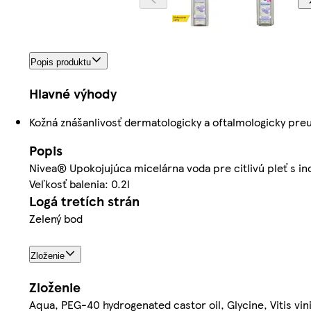
Popis produktu
Hlavné výhody
Kožná znášanlivosť dermatologicky a oftalmologicky pre
Popis
Nivea® Upokojujúca micelárna voda pre citlivú pleť s i
Veľkosť balenia: 0.2l
Logá tretích strán
Zelený bod
Zloženie
Zloženie
Aqua, PEG-40 hydrogenated castor oil, Glycine, Vitis vin