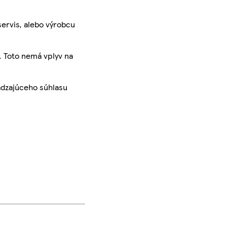
servis, alebo výrobcu
. Toto nemá vplyv na
ádzajúceho súhlasu