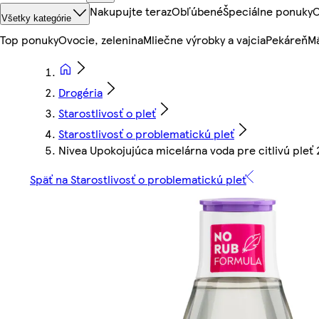
Nakupujte teraz
Obľúbené
Špeciálne ponuky
O
Všetky kategórie
Top ponuky
Ovocie, zelenina
Mliečne výrobky a vajcia
Pekáreň
Mä
Drogéria
Starostlivosť o pleť
Starostlivosť o problematickú pleť
Nivea Upokojujúca micelárna voda pre citlivú pleť
Späť na Starostlivosť o problematickú pleť