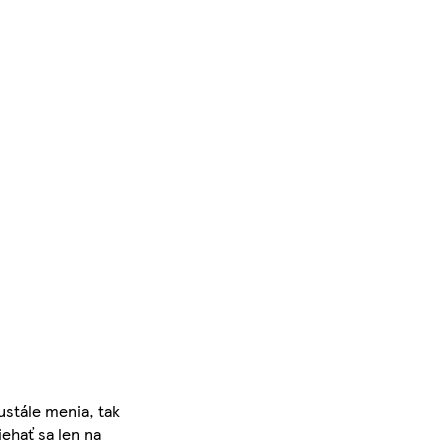
ustále menia, tak
iehať sa len na