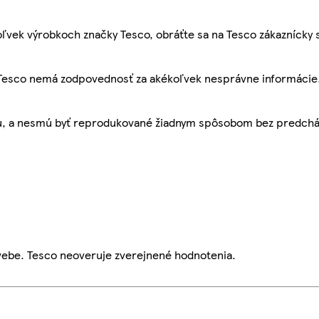
ľvek výrobkoch značky Tesco, obráťte sa na Tesco zákaznícky 
, Tesco nemá zodpovednosť za akékoľvek nesprávne informácie
bu, a nesmú byť reprodukované žiadnym spôsobom bez predch
webe. Tesco neoveruje zverejnené hodnotenia.