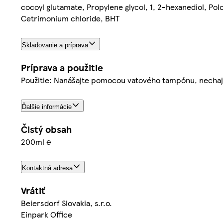
cocoyl glutamate, Propylene glycol, 1, 2-hexanediol, Po
Cetrimonium chloride, BHT
Skladovanie a príprava
Príprava a použitie
Použitie: Nanášajte pomocou vatového tampónu, nechajte
Ďalšie informácie
Čistý obsah
200ml ℮
Kontaktná adresa
Vrátiť
Beiersdorf Slovakia, s.r.o.
Einpark Office